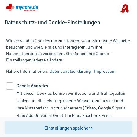
Datenschutz- und Cookie-Einstellungen
Wir verwenden Cookies um zu erfahren, wann Sie unsere Webseite
besuchen und wie Sie mit uns interagieren, um Ihre
Nutzererfahrung zu verbessern. Sie können Ihre Cookie-
Alle Preise gelten inkl. MwSt., ggf. zzgl. Versandkosten
Einstellungen jederzeit ändern.
Informationen auf dieser Website werden ausschließlich für
informative Zwecke zur Verfügung gestellt. Sie ersetzen keinesfalls
Nähere Informationen:
Datenschutzerklärung
Impressum
die Untersuchung und Behandlung durch einen Arzt. Bitte
beachten Sie, dass hierdurch weder Diagnosen gestellt noch
Google Analytics
Therapien eingeleitet werden können. | Diese Webseite benutzt
Mit diesen Cookies können wir Besuche und Trafficquellen
Google Analytics. Lesen Sie bitte dazu die wichtigen Hinweise in
unserer Datenschutzerklärung. Für den Widerruf einer Bestellung
zählen, um die Leistung unserer Webseite zu messen und
nutzen Sie das Formular:
Ihre Nutzererfahrung zu verbessern (Criteo, Google Signals,
Bing Ads Universal Event Tracking, Facebook Pixel,
Vertrag widerrufen
Youtube-Social Plugin).
Einstellungen speichern
Wir weisen darauf hin, dass die