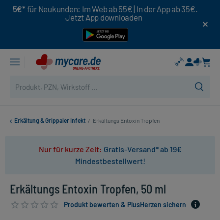
5€*
für Neukunden: Im Web ab 55€ | In der App ab 35€.
Jetzt App downloaden
Erkältung & Grippaler Infekt
/
Erkältungs Entoxin Tropfen
Nur für kurze Zeit:
Gratis-Versand* ab 19€
Mindestbestellwert!
Erkältungs Entoxin Tropfen, 50 ml
Produkt bewerten & PlusHerzen sichern