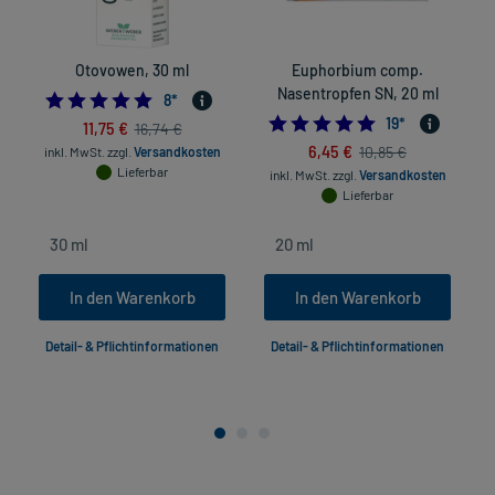
Otovowen, 30 ml
Euphorbium comp.
Nasentropfen SN, 20 ml
4.875
8
*
5.0
19
*
11,75 €
16,74 €
6,45 €
10,85 €
inkl. MwSt.
zzgl.
Versandkosten
Lieferbar
inkl. MwSt.
zzgl.
Versandkosten
Lieferbar
In den Warenkorb
In den Warenkorb
Detail- & Pflichtinformationen
Detail- & Pflichtinformationen