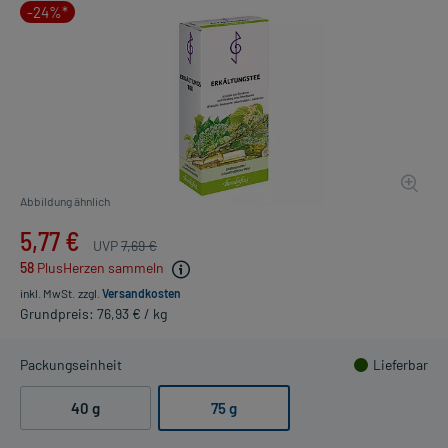
-24%*
Abbildung ähnlich
5,77 €
UVP
7,69 €
58
PlusHerzen sammeln
inkl. MwSt.
zzgl.
Versandkosten
Grundpreis: 76,93 € / kg
Packungseinheit
Lieferbar
40 g
75 g