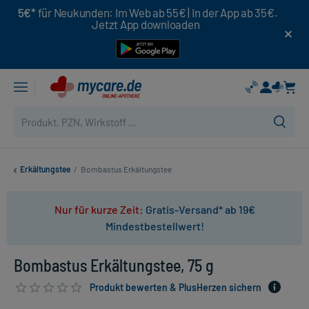
5€*
für Neukunden: Im Web ab 55€ | In der App ab 35€.
Jetzt App downloaden
Erkältungstee
/
Bombastus Erkältungstee
Nur für kurze Zeit:
Gratis-Versand* ab 19€
Mindestbestellwert!
Bombastus Erkältungstee, 75 g
Produkt bewerten & PlusHerzen sichern