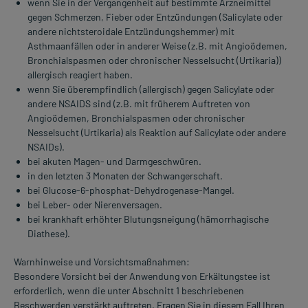
wenn Sie in der Vergangenheit auf bestimmte Arzneimittel
gegen Schmerzen, Fieber oder Entzündungen (Salicylate oder
andere nichtsteroidale Entzündungshemmer) mit
Asthmaanfällen oder in anderer Weise (z.B. mit Angioödemen,
Bronchialspasmen oder chronischer Nesselsucht (Urtikaria))
allergisch reagiert haben.
wenn Sie überempfindlich (allergisch) gegen Salicylate oder
andere NSAIDS sind (z.B. mit früherem Auftreten von
Angioödemen, Bronchialspasmen oder chronischer
Nesselsucht (Urtikaria) als Reaktion auf Salicylate oder andere
NSAIDs).
bei akuten Magen- und Darmgeschwüren.
in den letzten 3 Monaten der Schwangerschaft.
bei Glucose-6-phosphat-Dehydrogenase-Mangel.
bei Leber- oder Nierenversagen.
bei krankhaft erhöhter Blutungsneigung (hämorrhagische
Diathese).
Warnhinweise und Vorsichtsmaßnahmen:
Besondere Vorsicht bei der Anwendung von Erkältungstee ist
erforderlich, wenn die unter Abschnitt 1 beschriebenen
Beschwerden verstärkt auftreten. Fragen Sie in diesem Fall Ihren