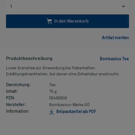
In den Warenkorb
Produktbeschreibung
Bombastus Tee
Loser Arzneitee zur Anwendung bei fieberhaften
Erkältungskrankheiten, bei denen eine Schwitzkur erwünscht.
Darreichung:
Tee
Inhalt:
75 g
PZN:
05466909
Hersteller:
Bombastus-Werke AG
Information:
Beipackzettel als PDF