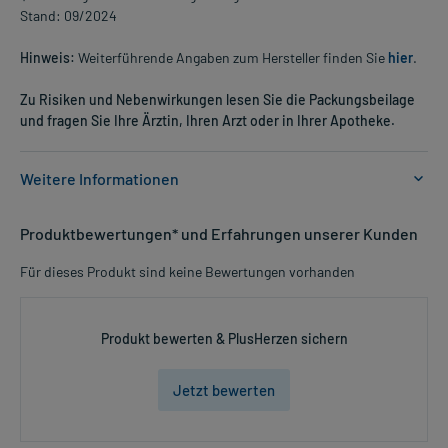
Stand: 09/2024
Hinweis:
Weiterführende Angaben zum Hersteller finden Sie
hier
.
Zu Risiken und Nebenwirkungen lesen Sie die Packungsbeilage
und fragen Sie Ihre Ärztin, Ihren Arzt oder in Ihrer Apotheke.
Weitere Informationen
Anwendungsgebiete:
Produktbewertungen* und Erfahrungen unserer Kunden
- Erkältung und grippaler Infekt, bei denen gegen das Fieber eine
Schwitzkur erwünscht ist
Für dieses Produkt sind keine Bewertungen vorhanden
Dosierung und Anwendungshinweise:
Erwachsene
Produkt bewerten & PlusHerzen sichern
1 Esslöffel (ca. 2-4 g)
mehrmals täglich
Jetzt bewerten
unabhängig von der Mahlzeit
Art der Anwendung?