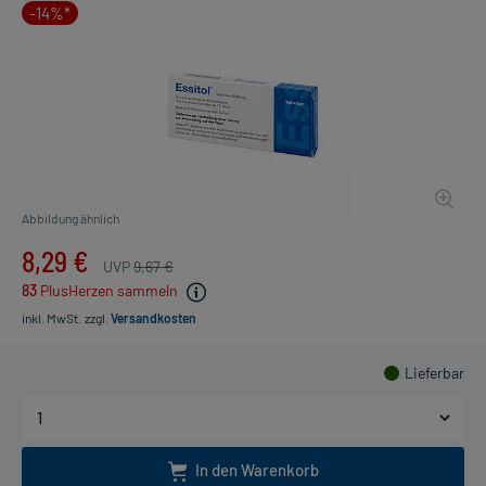
-14%*
Abbildung ähnlich
8,29 €
UVP
9,67 €
83
PlusHerzen sammeln
inkl. MwSt.
zzgl.
Versandkosten
Lieferbar
In den Warenkorb