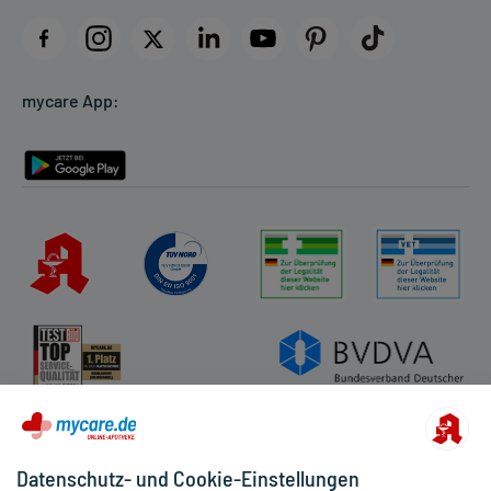
Impressum
Datenschutz
Cookie-Einstellungen
mycare App:
Rückgabe/Widerruf
Barrierefreiheitserklärung
Datenschutz- und Cookie-Einstellungen