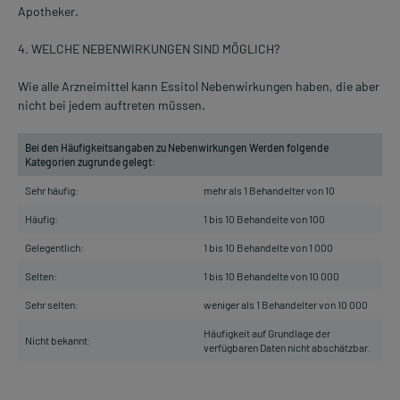
Apotheker.
4. WELCHE NEBENWIRKUNGEN SIND MÖGLICH?
Wie alle Arzneimittel kann Essitol Nebenwirkungen haben, die aber
nicht bei jedem auftreten müssen.
Bei den Häufigkeitsangaben zu Nebenwirkungen Werden folgende
Kategorien zugrunde gelegt:
Sehr häufig:
mehr als 1 Behandelter von 10
Häufig:
1 bis 10 Behandelte von 100
Gelegentlich:
1 bis 10 Behandelte von 1 000
Selten:
1 bis 10 Behandelte von 10 000
Sehr selten:
weniger als 1 Behandelter von 10 000
Häufigkeit auf Grundlage der
Nicht bekannt:
verfügbaren Daten nicht abschätzbar.