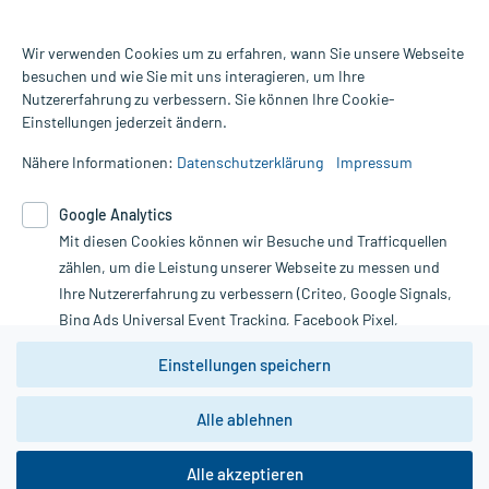
Wir verwenden Cookies um zu erfahren, wann Sie unsere Webseite
besuchen und wie Sie mit uns interagieren, um Ihre
Nutzererfahrung zu verbessern. Sie können Ihre Cookie-
Alle Preise gelten inkl. MwSt., ggf. zzgl. Versandkosten
Einstellungen jederzeit ändern.
Informationen auf dieser Website werden ausschließlich für
informative Zwecke zur Verfügung gestellt. Sie ersetzen keinesfalls
Nähere Informationen:
Datenschutzerklärung
Impressum
die Untersuchung und Behandlung durch einen Arzt. Bitte
beachten Sie, dass hierdurch weder Diagnosen gestellt noch
Google Analytics
Therapien eingeleitet werden können. | Diese Webseite benutzt
Mit diesen Cookies können wir Besuche und Trafficquellen
Google Analytics. Lesen Sie bitte dazu die wichtigen Hinweise in
unserer Datenschutzerklärung. Für den Widerruf einer Bestellung
zählen, um die Leistung unserer Webseite zu messen und
nutzen Sie das Formular:
Ihre Nutzererfahrung zu verbessern (Criteo, Google Signals,
Bing Ads Universal Event Tracking, Facebook Pixel,
Vertrag widerrufen
Youtube-Social Plugin).
Einstellungen speichern
Wir weisen darauf hin, dass die
Datenschutzbestimmungen von
Google Analytics
nicht
Alle ablehnen
*Hinweise zu unseren Aktionen und Bewertungen
zwingend den Europäischen Anforderungen gem. EU-
DSGVO genügen und ein Datentransfer in Drittstaaten bzw.
die USA nicht ausgeschlossen werden kann. Wie die
Alle akzeptieren
Daten dort verarbeitet werden, kann nicht geprüft und