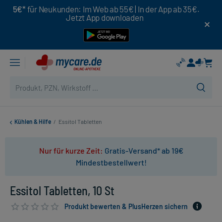
5€*
für Neukunden: Im Web ab 55€ | In der App ab 35€.
Jetzt App downloaden
Kühlen & Hilfe
/
Essitol Tabletten
Nur für kurze Zeit:
Gratis-Versand* ab 19€
Mindestbestellwert!
Essitol Tabletten, 10 St
Produkt bewerten & PlusHerzen sichern