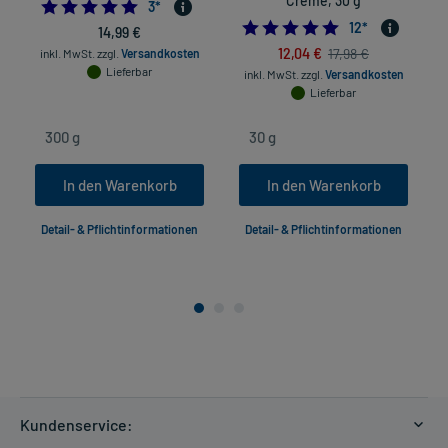
Creme, 30 g
5.0
3
*
4.9166666666666
12
*
14,99 €
12,04 €
17,98 €
inkl. MwSt.
zzgl.
Versandkosten
Lieferbar
inkl. MwSt.
zzgl.
Versandkosten
Lieferbar
In den Warenkorb
In den Warenkorb
Detail- & Pflichtinformationen
Detail- & Pflichtinformationen
Kundenservice: