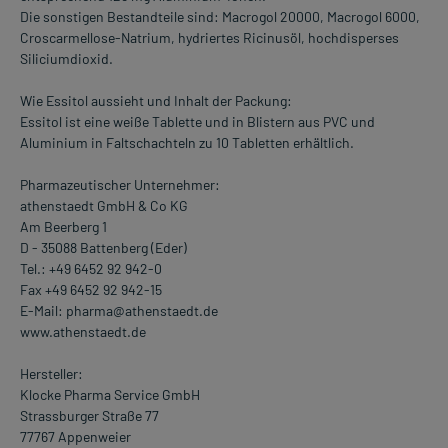
Die sonstigen Bestandteile sind: Macrogol 20000, Macrogol 6000,
Croscarmellose-Natrium, hydriertes Ricinusöl, hochdisperses
Siliciumdioxid.
Wie Essitol aussieht und Inhalt der Packung:
Essitol ist eine weiße Tablette und in Blistern aus PVC und
Aluminium in Faltschachteln zu 10 Tabletten erhältlich.
Pharmazeutischer Unternehmer:
athenstaedt GmbH & Co KG
Am Beerberg 1
D - 35088 Battenberg (Eder)
Tel.: +49 6452 92 942-0
Fax +49 6452 92 942-15
E-Mail: pharma@athenstaedt.de
www.athenstaedt.de
Hersteller:
Klocke Pharma Service GmbH
Strassburger Straße 77
77767 Appenweier