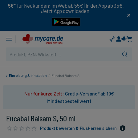
5€*
für Neukunden: Im Web ab 55€ | In der App ab 35€.
Jetzt App downloaden
Einreibung & Inhalation
/
Eucabal Balsam S
Nur für kurze Zeit:
Gratis-Versand* ab 19€
Mindestbestellwert!
Eucabal Balsam S, 50 ml
Produkt bewerten & PlusHerzen sichern