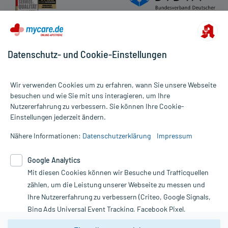
- Stillzeit: Von einer Anwendung wird nach derzeitigen
Erkenntnissen abgeraten. Eventuell ist ein Abstillen in Erwägung
zu ziehen.
Datenschutz- und Cookie-Einstellungen
Ist Ihnen das Arzneimittel trotz einer Gegenanzeige verordnet
worden, sprechen Sie mit Ihrem Arzt oder Apotheker. Der
therapeutische Nutzen kann höher sein, als das Risiko, das die
Anwendung bei einer Gegenanzeige in sich birgt.
Wir verwenden Cookies um zu erfahren, wann Sie unsere Webseite
besuchen und wie Sie mit uns interagieren, um Ihre
Nutzererfahrung zu verbessern. Sie können Ihre Cookie-
Alle Preise gelten inkl. MwSt., ggf. zzgl. Versandkosten
Nebenwirkungen:
Einstellungen jederzeit ändern.
Informationen auf dieser Website werden ausschließlich für
Welche unerwünschten Wirkungen können auftreten?
informative Zwecke zur Verfügung gestellt. Sie ersetzen keinesfalls
Nähere Informationen:
Datenschutzerklärung
Impressum
die Untersuchung und Behandlung durch einen Arzt. Bitte
- Überempfindlichkeitsreaktionen der Haut
beachten Sie, dass hierdurch weder Diagnosen gestellt noch
- Hautreizungen
Google Analytics
Therapien eingeleitet werden können. | Diese Webseite benutzt
- Hautrötung
Mit diesen Cookies können wir Besuche und Trafficquellen
Google Analytics. Lesen Sie bitte dazu die wichtigen Hinweise in
- Schleimhautreizung
unserer Datenschutzerklärung. Für den Widerruf einer Bestellung
zählen, um die Leistung unserer Webseite zu messen und
- Ekzem
nutzen Sie das Formular:
Ihre Nutzererfahrung zu verbessern (Criteo, Google Signals,
- Nesselausschlag
Bing Ads Universal Event Tracking, Facebook Pixel,
- Juckreiz
Vertrag widerrufen
- Verengung der Atemwege
Youtube-Social Plugin).