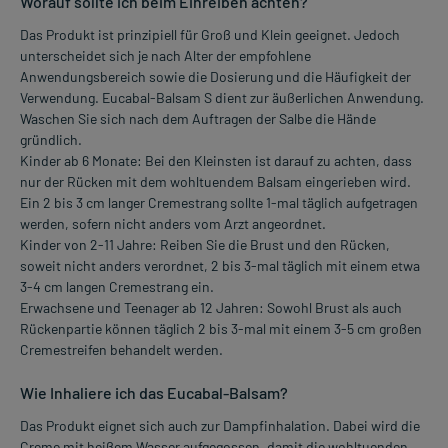
Worauf sollte ich beim Einreiben achten?
Das Produkt ist prinzipiell für Groß und Klein geeignet. Jedoch
unterscheidet sich je nach Alter der empfohlene
Anwendungsbereich sowie die Dosierung und die Häufigkeit der
Verwendung. Eucabal-Balsam S dient zur äußerlichen Anwendung.
Waschen Sie sich nach dem Auftragen der Salbe die Hände
gründlich.
Kinder ab 6 Monate: Bei den Kleinsten ist darauf zu achten, dass
nur der Rücken mit dem wohltuendem Balsam eingerieben wird.
Ein 2 bis 3 cm langer Cremestrang sollte 1-mal täglich aufgetragen
werden, sofern nicht anders vom Arzt angeordnet.
Kinder von 2-11 Jahre: Reiben Sie die Brust und den Rücken,
soweit nicht anders verordnet, 2 bis 3-mal täglich mit einem etwa
3-4 cm langen Cremestrang ein.
Erwachsene und Teenager ab 12 Jahren: Sowohl Brust als auch
Rückenpartie können täglich 2 bis 3-mal mit einem 3-5 cm großen
Cremestreifen behandelt werden.
Wie Inhaliere ich das Eucabal-Balsam?
Das Produkt eignet sich auch zur Dampfinhalation. Dabei wird die
Creme mit heißem Wasser aufgegossen, damit die wohltuenden