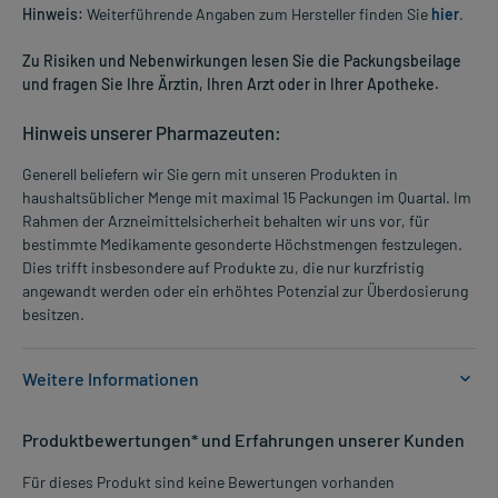
Hinweis:
Weiterführende Angaben zum Hersteller finden Sie
hier
.
Zu Risiken und Nebenwirkungen lesen Sie die Packungsbeilage
und fragen Sie Ihre Ärztin, Ihren Arzt oder in Ihrer Apotheke.
Hinweis unserer Pharmazeuten:
Generell beliefern wir Sie gern mit unseren Produkten in
haushaltsüblicher Menge mit maximal 15 Packungen im Quartal. Im
Rahmen der Arzneimittelsicherheit behalten wir uns vor, für
bestimmte Medikamente gesonderte Höchstmengen festzulegen.
Dies trifft insbesondere auf Produkte zu, die nur kurzfristig
angewandt werden oder ein erhöhtes Potenzial zur Überdosierung
besitzen.
Weitere Informationen
Anwendungsgebiete:
Produktbewertungen* und Erfahrungen unserer Kunden
- Erkältungskrankheiten der Atemwege, vor allem mit zähem
Schleim
Für dieses Produkt sind keine Bewertungen vorhanden