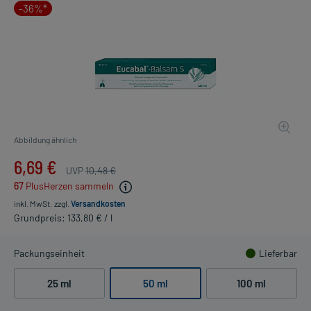
-36%*
Abbildung ähnlich
6,69 €
UVP
10,48 €
67
PlusHerzen sammeln
inkl. MwSt.
zzgl.
Versandkosten
Grundpreis: 133,80 € / l
Packungseinheit
Lieferbar
25 ml
50 ml
100 ml