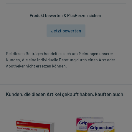
Dosierung und Anwendungshinweise:
Säuglinge ab 6 Monaten und Kleinkinder bis 2 Jahre
Produkt bewerten & PlusHerzen sichern
2-3 cm Stranglänge
2-3mal täglich
Jetzt bewerten
verteilt über den Tag
Kinder von 2 bis 11 Jahren
3-4 cm Stranglänge
Bei diesen Beiträgen handelt es sich um Meinungen unserer
2-3mal täglich
Kunden, die eine individuelle Beratung durch einen Arzt oder
Mehr anzeigen
verteilt über den Tag
Apotheker nicht ersetzen können.
Jugendliche ab 12 Jahren und Erwachsene
3-5 cm Stranglänge
2-3mal täglich
Kunden, die diesen Artikel gekauft haben, kauften auch:
verteilt über den Tag
Kinder von 6 bis 11 Jahren
4 cm Stranglänge
2-3mal täglich
verteilt über den Tag