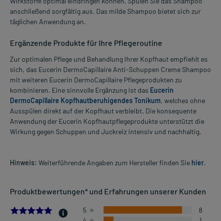
Wirkstoffe optimal eindringen können. Spülen Sie das Shampoo
anschließend sorgfältig aus. Das milde Shampoo bietet sich zur
täglichen Anwendung an.
Ergänzende Produkte für Ihre Pflegeroutine
Zur optimalen Pflege und Behandlung Ihrer Kopfhaut empfiehlt es
sich, das Eucerin DermoCapillaire Anti-Schuppen Creme Shampoo
mit weiteren Eucerin DermoCapillaire Pflegeprodukten zu
kombinieren. Eine sinnvolle Ergänzung ist das
Eucerin
DermoCapillaire Kopfhautberuhigendes Tonikum
, welches ohne
Ausspülen direkt auf der Kopfhaut verbleibt. Die konsequente
Anwendung der Eucerin Kopfhautpflegeprodukte unterstützt die
Wirkung gegen Schuppen und Juckreiz intensiv und nachhaltig.
Hinweis:
Weiterführende Angaben zum Hersteller finden Sie
hier
.
Produktbewertungen* und Erfahrungen unserer Kunden
4.888888888888889
5
8
4
1