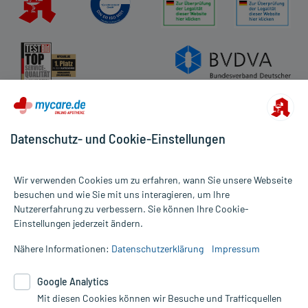
Datenschutz- und Cookie-Einstellungen
Wir verwenden Cookies um zu erfahren, wann Sie unsere Webseite
besuchen und wie Sie mit uns interagieren, um Ihre
Nutzererfahrung zu verbessern. Sie können Ihre Cookie-
Alle Preise gelten inkl. MwSt., ggf. zzgl. Versandkosten
Einstellungen jederzeit ändern.
Informationen auf dieser Website werden ausschließlich für
informative Zwecke zur Verfügung gestellt. Sie ersetzen keinesfalls
Nähere Informationen:
Datenschutzerklärung
Impressum
die Untersuchung und Behandlung durch einen Arzt. Bitte
beachten Sie, dass hierdurch weder Diagnosen gestellt noch
Google Analytics
Therapien eingeleitet werden können. | Diese Webseite benutzt
Mit diesen Cookies können wir Besuche und Trafficquellen
Google Analytics. Lesen Sie bitte dazu die wichtigen Hinweise in