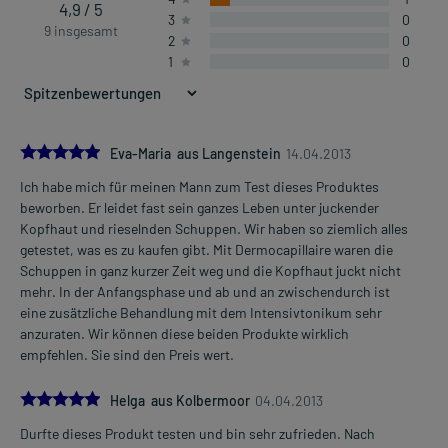
4,9 / 5
3
0
9 insgesamt
2
0
1
0
5.0
Eva-Maria aus Langenstein
14.04.2013
Ich habe mich für meinen Mann zum Test dieses Produktes
beworben. Er leidet fast sein ganzes Leben unter juckender
Kopfhaut und rieselnden Schuppen. Wir haben so ziemlich alles
getestet, was es zu kaufen gibt. Mit Dermocapillaire waren die
Schuppen in ganz kurzer Zeit weg und die Kopfhaut juckt nicht
mehr. In der Anfangsphase und ab und an zwischendurch ist
eine zusätzliche Behandlung mit dem Intensivtonikum sehr
anzuraten. Wir können diese beiden Produkte wirklich
empfehlen. Sie sind den Preis wert.
5.0
Helga aus Kolbermoor
04.04.2013
Durfte dieses Produkt testen und bin sehr zufrieden. Nach