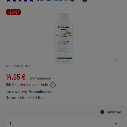
-26%*
Abbildung ähnlich
14,95 €
UVP
20,45 €
150
PlusHerzen sammeln
inkl. MwSt.
zzgl.
Versandkosten
Grundpreis: 59,80 € / l
Lieferbar