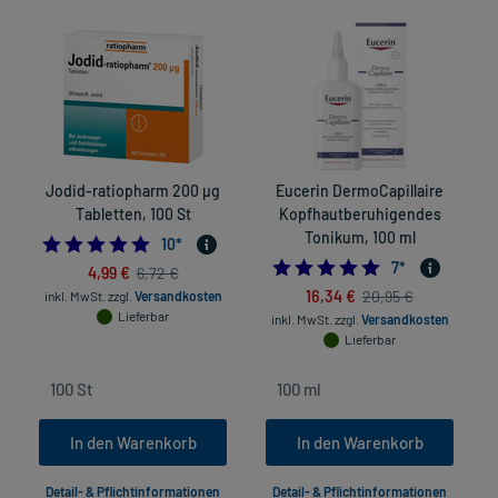
Jodid-ratiopharm 200 µg
Eucerin DermoCapillaire
Tabletten, 100 St
Kopfhautberuhigendes
E
Tonikum, 100 ml
4.9
10
*
5.0
7
*
4,99 €
6,72 €
in
16,34 €
20,95 €
inkl. MwSt.
zzgl.
Versandkosten
Lieferbar
inkl. MwSt.
zzgl.
Versandkosten
Lieferbar
In den Warenkorb
In den Warenkorb
Detail- & Pflichtinformationen
Detail- & Pflichtinformationen