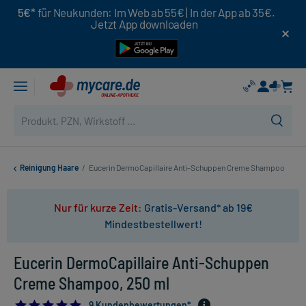
5€*
für Neukunden: Im Web ab 55€ | In der App ab 35€.
Jetzt App downloaden
Reinigung Haare
/
Eucerin DermoCapillaire Anti-Schuppen Creme Shampoo
Nur für kurze Zeit:
Gratis-Versand* ab 19€
Mindestbestellwert!
Eucerin DermoCapillaire Anti-Schuppen
Creme Shampoo, 250 ml
4.888888888888889
9 Kundenbewertungen*