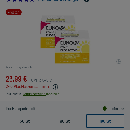
-36%*
Abbildung ähnlich
23,99 €
UVP
37,49 €
240
PlusHerzen sammeln
inkl. MwSt.
Gratis-Versand
innerhalb D.
Packungseinheit
Lieferbar
30 St
90 St
180 St