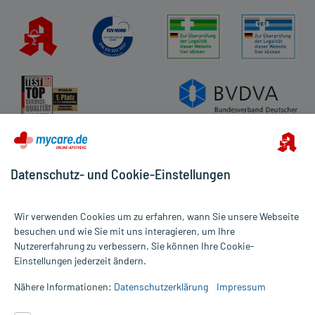
Datenschutz- und Cookie-Einstellungen
Wir verwenden Cookies um zu erfahren, wann Sie unsere Webseite
besuchen und wie Sie mit uns interagieren, um Ihre
Nutzererfahrung zu verbessern. Sie können Ihre Cookie-
Alle Preise gelten inkl. MwSt., ggf. zzgl. Versandkosten
Einstellungen jederzeit ändern.
Informationen auf dieser Website werden ausschließlich für
informative Zwecke zur Verfügung gestellt. Sie ersetzen keinesfalls
Nähere Informationen:
Datenschutzerklärung
Impressum
die Untersuchung und Behandlung durch einen Arzt. Bitte
beachten Sie, dass hierdurch weder Diagnosen gestellt noch