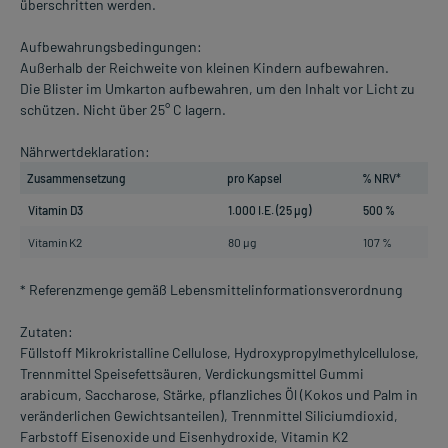
überschritten werden.
Aufbewahrungsbedingungen:
Außerhalb der Reichweite von kleinen Kindern aufbewahren.
Die Blister im Umkarton aufbewahren, um den Inhalt vor Licht zu
schützen. Nicht über 25° C lagern.
Nährwertdeklaration:
Zusammensetzung
pro Kapsel
% NRV*
Vitamin D3
1.000 I.E. (25 µg)
500 %
Vitamin K2
80 µg
107 %
* Referenzmenge gemäß Lebensmittelinformationsverordnung
Zutaten:
Füllstoff Mikrokristalline Cellulose, Hydroxypropylmethylcellulose,
Trennmittel Speisefettsäuren, Verdickungsmittel Gummi
arabicum, Saccharose, Stärke, pflanzliches Öl (Kokos und Palm in
veränderlichen Gewichtsanteilen), Trennmittel Siliciumdioxid,
Farbstoff Eisenoxide und Eisenhydroxide, Vitamin K2