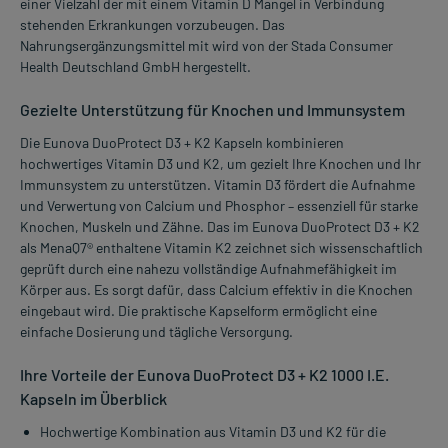
einer Vielzahl der mit einem Vitamin D Mangel in Verbindung
stehenden Erkrankungen vorzubeugen. Das
Nahrungsergänzungsmittel mit wird von der Stada Consumer
Health Deutschland GmbH hergestellt.
Gezielte Unterstützung für Knochen und Immunsystem
Die Eunova DuoProtect D3 + K2 Kapseln kombinieren
hochwertiges Vitamin D3 und K2, um gezielt Ihre Knochen und Ihr
Immunsystem zu unterstützen. Vitamin D3 fördert die Aufnahme
und Verwertung von Calcium und Phosphor – essenziell für starke
Knochen, Muskeln und Zähne. Das im Eunova DuoProtect D3 + K2
als MenaQ7® enthaltene Vitamin K2 zeichnet sich wissenschaftlich
geprüft durch eine nahezu vollständige Aufnahmefähigkeit im
Körper aus. Es sorgt dafür, dass Calcium effektiv in die Knochen
eingebaut wird. Die praktische Kapselform ermöglicht eine
einfache Dosierung und tägliche Versorgung.
Ihre Vorteile der Eunova DuoProtect D3 + K2 1000 I.E.
Kapseln im Überblick
Hochwertige Kombination aus Vitamin D3 und K2 für die