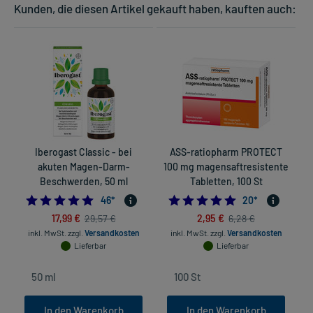
Kunden, die diesen Artikel gekauft haben, kauften auch:
Iberogast Classic - bei
ASS-ratiopharm PROTECT
akuten Magen-Darm-
100 mg magensaftresistente
Beschwerden, 50 ml
Tabletten, 100 St
4.978260869565218
4.9
46
*
20
*
17,99 €
2,95 €
29,57 €
6,28 €
in
inkl. MwSt.
zzgl.
Versandkosten
inkl. MwSt.
zzgl.
Versandkosten
Lieferbar
Lieferbar
In den Warenkorb
In den Warenkorb