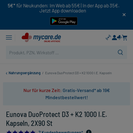
5€*
für Neukunden: Im Web ab 55€ | In der App ab 35€.
Jetzt App downloaden
Nahrungsergänzung
/
Eunova DuoProtect D3 + K2 1000 I.E. Kapseln
Nur für kurze Zeit:
Gratis-Versand* ab 19€
Mindestbestellwert!
Eunova DuoProtect D3 + K2 1000 I.E.
Kapseln, 2X90 St
5.0
7 Kundenbewertungen*