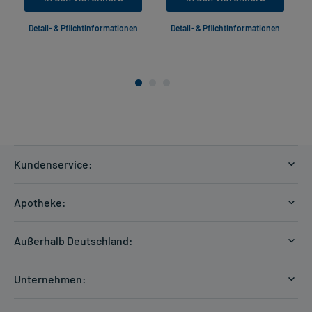
Detail- & Pflichtinformationen
Detail- & Pflichtinformationen
Kundenservice:
Versandkosten
Apotheke:
Zahlungsarten
Ratgeber
Kontakt
Außerhalb Deutschland:
E-Rezept
FAQ
Versandkosten Schweiz
Papierrezept einlösen
Hilfe
Unternehmen:
Formular anfordern
mycarePlus
Experten-Team