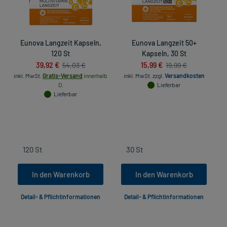
Eunova Langzeit Kapseln,
Eunova Langzeit 50+
120 St
Kapseln, 30 St
V
39,92 €
15,99 €
54,03 €
19,99 €
inkl. MwSt.
Gratis-Versand
innerhalb
inkl. MwSt.
zzgl.
Versandkosten
D.
Lieferbar
in
Lieferbar
In den Warenkorb
In den Warenkorb
Detail- & Pflichtinformationen
Detail- & Pflichtinformationen