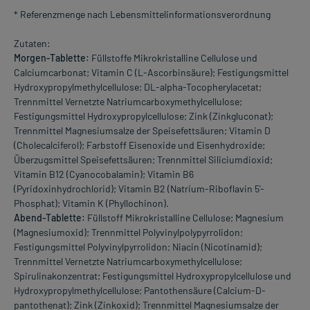
* Referenzmenge nach Lebensmittelinformationsverordnung
Zutaten:
Morgen-Tablette:
Füllstoffe Mikrokristalline Cellulose und
Calciumcarbonat; Vitamin C (L-Ascorbinsäure); Festigungsmittel
Hydroxypropylmethylcellulose; DL-alpha-Tocopherylacetat;
Trennmittel Vernetzte Natriumcarboxymethylcellulose;
Festigungsmittel Hydroxypropylcellulose; Zink (Zinkgluconat);
Trennmittel Magnesiumsalze der Speisefettsäuren; Vitamin D
(Cholecalciferol); Farbstoff Eisenoxide und Eisenhydroxide;
Überzugsmittel Speisefettsäuren; Trennmittel Siliciumdioxid;
Vitamin B12 (Cyanocobalamin); Vitamin B6
(Pyridoxinhydrochlorid); Vitamin B2 (Natrium-Riboflavin 5'-
Phosphat); Vitamin K (Phyllochinon).
Abend-Tablette:
Füllstoff Mikrokristalline Cellulose; Magnesium
(Magnesiumoxid); Trennmittel Polyvinylpolypyrrolidon;
Festigungsmittel Polyvinylpyrrolidon; Niacin (Nicotinamid);
Trennmittel Vernetzte Natriumcarboxymethylcellulose;
Spirulinakonzentrat; Festigungsmittel Hydroxypropylcellulose und
Hydroxypropylmethylcellulose; Pantothensäure (Calcium-D-
pantothenat); Zink (Zinkoxid); Trennmittel Magnesiumsalze der