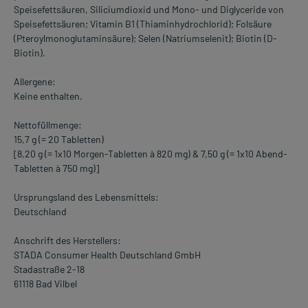
Speisefettsäuren, Siliciumdioxid und Mono- und Diglyceride von
Speisefettsäuren; Vitamin B1 (Thiaminhydrochlorid); Folsäure
(Pteroylmonoglutaminsäure); Selen (Natriumselenit); Biotin (D-
Biotin).
Allergene:
Keine enthalten.
Nettofüllmenge:
15,7 g (= 20 Tabletten)
[8,20 g (= 1x10 Morgen-Tabletten à 820 mg) & 7,50 g (= 1x10 Abend-
Tabletten à 750 mg)]
Ursprungsland des Lebensmittels:
Deutschland
Anschrift des Herstellers:
STADA Consumer Health Deutschland GmbH
Stadastraße 2-18
61118 Bad Vilbel