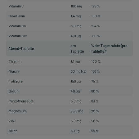
Vitamin C
100 mg
125 %
Riboflavin
1,4 mg
100 %
Vitamin B6
3,0 mg
214 %
Vitamin B12
4,0 µg
160 %
pro
% der Tageszufuhr (pro
Abend-Tablette
Tablette
Tablette)*
Thiamin
1,1 mg
100 %
Niacin
30 mg NE
188 %
Folsäure
150 µg
75 %
Biotin
40 µg
80 %
Pantothensäure
5,0 mg
83 %
Magnesium
75,0 mg
20 %
Zink
5,0 mg
50 %
Selen
30 µg
55 %