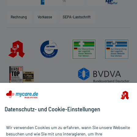
Karriere
Hilfsmittelbox
Engagement
Direktabrechnung PKV
Rechnung
Vorkasse
SEPA-Lastschrift
Partner
Apotheke vor Ort
Kundenbewertungen
AGB
Impressum
Datenschutz
Cookie-Einstellungen
Rückgabe/Widerruf
Barrierefreiheitserklärung
Datenschutz- und Cookie-Einstellungen
Wir verwenden Cookies um zu erfahren, wann Sie unsere Webseite
besuchen und wie Sie mit uns interagieren, um Ihre