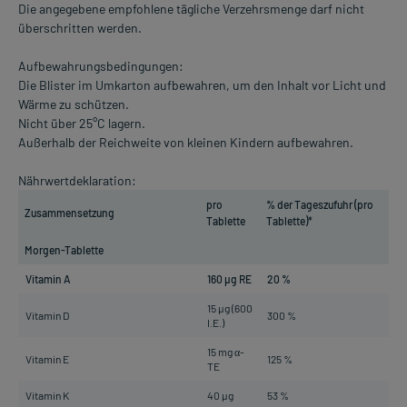
Die angegebene empfohlene tägliche Verzehrsmenge darf nicht
überschritten werden.
Aufbewahrungsbedingungen:
Die Blister im Umkarton aufbewahren, um den Inhalt vor Licht und
Wärme zu schützen.
Nicht über 25°C lagern.
Außerhalb der Reichweite von kleinen Kindern aufbewahren.
Nährwertdeklaration:
pro
% der Tageszufuhr (pro
Zusammensetzung
Tablette
Tablette)*
Morgen-Tablette
Vitamin A
160 µg RE
20 %
15 µg (600
Vitamin D
300 %
I.E.)
15 mg α-
Vitamin E
125 %
TE
Vitamin K
40 µg
53 %