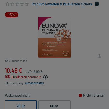
Produkt bewerten & PlusHerzen sichern
-25%*
Abbildung ähnlich
10,49 €
UVP
13,99 €
105
PlusHerzen sammeln
inkl. MwSt.
zzgl.
Versandkosten
Packungseinheit
Nicht lieferbar
20 St
60 St