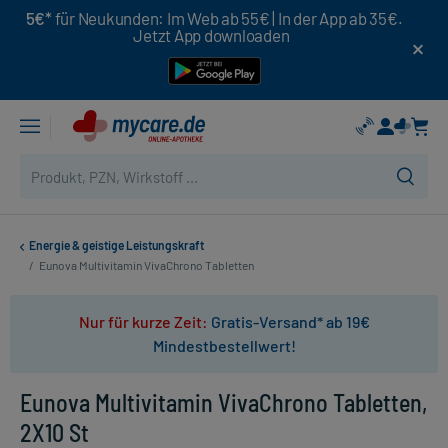
5€*
für Neukunden: Im Web ab 55€ | In der App ab 35€.
Jetzt App downloaden
Energie & geistige Leistungskraft
/
Eunova Multivitamin VivaChrono Tabletten
Nur für kurze Zeit:
Gratis-Versand* ab 19€
Mindestbestellwert!
Eunova Multivitamin VivaChrono Tabletten,
2X10 St