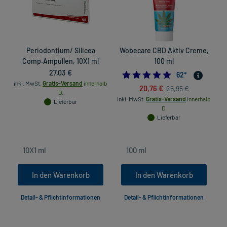
Periodontium/ Silicea
Wobecare CBD Aktiv Creme,
Comp.Ampullen, 10X1 ml
100 ml
27,03 €
4.7096774193548
62
*
inkl. MwSt.
Gratis-Versand
innerhalb
in
20,76 €
25,95 €
D.
inkl. MwSt.
Gratis-Versand
innerhalb
Lieferbar
D.
Lieferbar
In den Warenkorb
In den Warenkorb
Detail- & Pflichtinformationen
Detail- & Pflichtinformationen