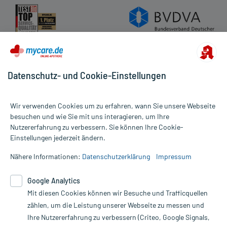
Datenschutz- und Cookie-Einstellungen
Wir verwenden Cookies um zu erfahren, wann Sie unsere Webseite
besuchen und wie Sie mit uns interagieren, um Ihre
Nutzererfahrung zu verbessern. Sie können Ihre Cookie-
Alle Preise gelten inkl. MwSt., ggf. zzgl. Versandkosten
Einstellungen jederzeit ändern.
Informationen auf dieser Website werden ausschließlich für
informative Zwecke zur Verfügung gestellt. Sie ersetzen keinesfalls
Nähere Informationen:
Datenschutzerklärung
Impressum
die Untersuchung und Behandlung durch einen Arzt. Bitte
beachten Sie, dass hierdurch weder Diagnosen gestellt noch
Google Analytics
Therapien eingeleitet werden können. | Diese Webseite benutzt
Google Analytics. Lesen Sie bitte dazu die wichtigen Hinweise in
Mit diesen Cookies können wir Besuche und Trafficquellen
unserer Datenschutzerklärung. Für den Widerruf einer Bestellung
zählen, um die Leistung unserer Webseite zu messen und
nutzen Sie das Formular:
Ihre Nutzererfahrung zu verbessern (Criteo, Google Signals,