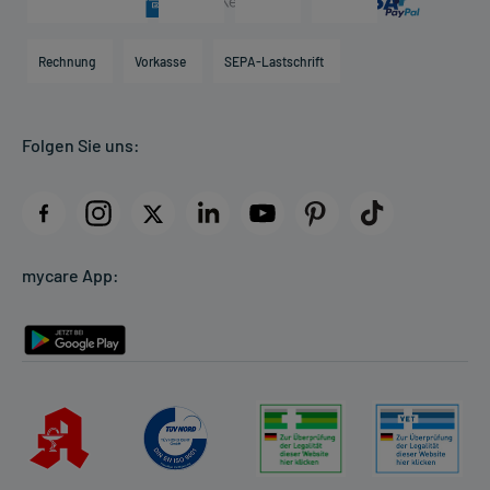
Karriere
Hilfsmittelbox
Engagement
Direktabrechnung PKV
Rechnung
Vorkasse
SEPA-Lastschrift
Partner
Apotheke vor Ort
Kundenbewertungen
Folgen Sie uns:
AGB
Impressum
Datenschutz
Cookie-Einstellungen
mycare App:
Rückgabe/Widerruf
Barrierefreiheitserklärung