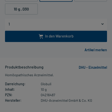
10 g
, D30
In den Warenkorb
Produktbeschreibung
DHU - Einzelmittel
Homöopathisches Arzneimittel.
Darreichung:
Globuli
Inhalt:
10 g
PZN:
04216487
Hersteller:
DHU-Arzneimittel GmbH & Co. KG