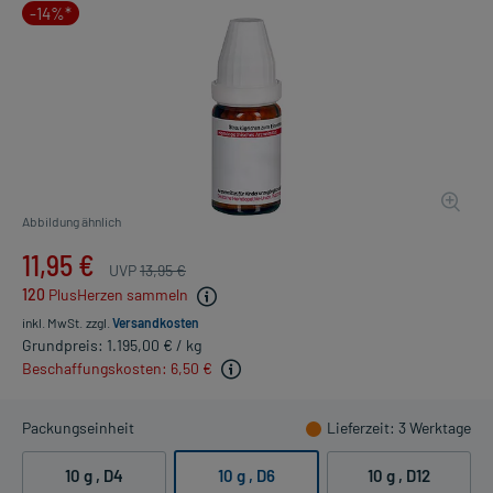
-14%*
Abbildung ähnlich
11,95 €
UVP
13,95 €
120
PlusHerzen sammeln
inkl. MwSt.
zzgl.
Versandkosten
Grundpreis: 1.195,00 € / kg
Beschaffungskosten: 6,50 €
Packungseinheit
Lieferzeit
: 3 Werktage
10 g
, D4
10 g
, D6
10 g
, D12