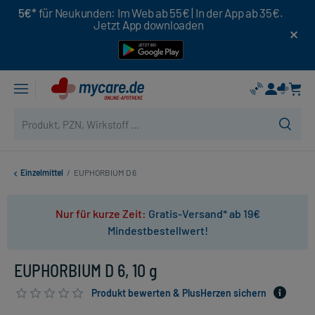
5€*
für Neukunden: Im Web ab 55€ | In der App ab 35€.
Jetzt App downloaden
Einzelmittel
/
EUPHORBIUM D 6
Nur für kurze Zeit:
Gratis-Versand* ab 19€
Mindestbestellwert!
EUPHORBIUM D 6, 10 g
Produkt bewerten & PlusHerzen sichern