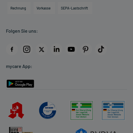
Engagement
Direktabrechnung PKV
Rechnung
Vorkasse
SEPA-Lastschrift
Partner
Apotheke vor Ort
Kundenbewertungen
Folgen Sie uns:
AGB
Impressum
Datenschutz
Cookie-Einstellungen
mycare App:
Rückgabe/Widerruf
Barrierefreiheitserklärung