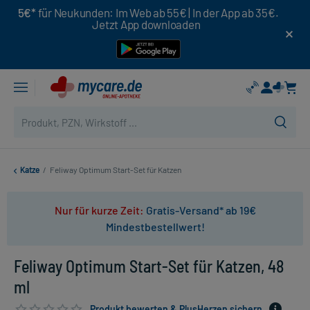
5€*
für Neukunden: Im Web ab 55€ | In der App ab 35€.
Jetzt App downloaden
Katze
/
Feliway Optimum Start-Set für Katzen
Nur für kurze Zeit:
Gratis-Versand* ab 19€
Mindestbestellwert!
Feliway Optimum Start-Set für Katzen, 48
ml
Produkt bewerten & PlusHerzen sichern