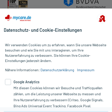
Datenschutz- und Cookie-Einstellungen
Wir verwenden Cookies um zu erfahren, wann Sie unsere Webseite
besuchen und wie Sie mit uns interagieren, um Ihre
Nutzererfahrung zu verbessern. Sie können Ihre Cookie-
Alle Preise gelten inkl. MwSt., ggf. zzgl. Versandkosten
Einstellungen jederzeit ändern.
Informationen auf dieser Website werden ausschließlich für
informative Zwecke zur Verfügung gestellt. Sie ersetzen keinesfalls
Nähere Informationen:
Datenschutzerklärung
Impressum
die Untersuchung und Behandlung durch einen Arzt. Bitte
beachten Sie, dass hierdurch weder Diagnosen gestellt noch
Google Analytics
Therapien eingeleitet werden können. | Diese Webseite benutzt
Mit diesen Cookies können wir Besuche und Trafficquellen
Google Analytics. Lesen Sie bitte dazu die wichtigen Hinweise in
unserer Datenschutzerklärung. Für den Widerruf einer Bestellung
zählen, um die Leistung unserer Webseite zu messen und
nutzen Sie das Formular:
Ihre Nutzererfahrung zu verbessern (Criteo, Google Signals,
Bing Ads Universal Event Tracking, Facebook Pixel,
Vertrag widerrufen
Youtube-Social Plugin).