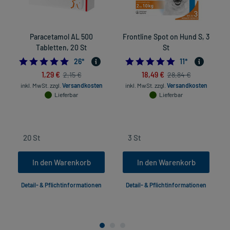
Paracetamol AL 500
Frontline Spot on Hund S, 3
F
Tabletten, 20 St
St
4.961538461538462
5.0
26
*
11
*
1,29 €
18,49 €
2,15 €
28,84 €
inkl. MwSt.
zzgl.
Versandkosten
inkl. MwSt.
zzgl.
Versandkosten
in
Lieferbar
Lieferbar
In den Warenkorb
In den Warenkorb
Detail- & Pflichtinformationen
Detail- & Pflichtinformationen