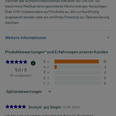
Rahmen der Arzneimittelsicherheit behalten wir uns vor, für
bestimmte Medikamente gesonderte Höchstmengen festzulegen.
Dies trifft insbesondere auf Produkte zu, die nur kurzfristig
angewandt werden oder ein erhöhtes Potenzial zur Überdosierung
besitzen.
Weitere Informationen
Anwendungsgebiete:
Produktbewertungen* und Erfahrungen unserer Kunden
- Juckende Hauterkrankungen, wie:
- Insektenstiche
4.953125
5
61
- Allergische Hauterkrankung
4
3
- Juckende Hauterkrankungen, wie:
5,0 / 5
3
0
- Ekzem
64 insgesamt
2
0
- Allergische Hauterkrankung
1
0
- Nesselausschlag
- Ekzem
- Insektenstiche
- Nesselausschlag
5.0
- Sonnenbrand
Anonym aus Siegen
13.04.2024
- Verbrennungen, leichte
Ich bin und war immer zufrieden mit Fenistil. Sie lindert