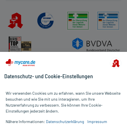
Datenschutz- und Cookie-Einstellungen
Wir verwenden Cookies um zu erfahren, wann Sie unsere Webseite
besuchen und wie Sie mit uns interagieren, um Ihre
Nutzererfahrung zu verbessern. Sie können Ihre Cookie-
Alle Preise gelten inkl. MwSt., ggf. zzgl. Versandkosten
Einstellungen jederzeit ändern.
Informationen auf dieser Website werden ausschließlich für
informative Zwecke zur Verfügung gestellt. Sie ersetzen keinesfalls
Nähere Informationen:
Datenschutzerklärung
Impressum
die Untersuchung und Behandlung durch einen Arzt. Bitte