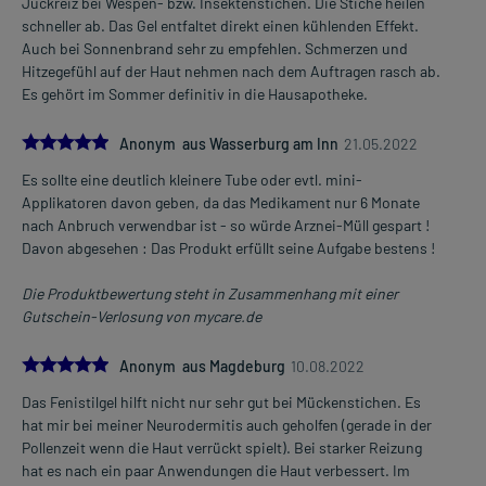
Juckreiz bei Wespen- bzw. Insektenstichen. Die Stiche heilen
dieser Zeit eingetreten ist.
schneller ab. Das Gel entfaltet direkt einen kühlenden Effekt.
Auch bei Sonnenbrand sehr zu empfehlen. Schmerzen und
Überdosierung?
Hitzegefühl auf der Haut nehmen nach dem Auftragen rasch ab.
Wird das Arzneimittel wie beschrieben angewendet, sind keine
Es gehört im Sommer definitiv in die Hausapotheke.
Überdosierungserscheinungen bekannt. Bei versehentlichem
Verschlucken größerer Mengen wenden Sie sich umgehend an
5.0
Anonym aus Wasserburg am Inn
21.05.2022
einen Arzt. Es kann unter anderem zu Erregung, Störung der
Bewegungskoordination, Halluzinationen, Krämpfen,
Es sollte eine deutlich kleinere Tube oder evtl. mini-
Pupillenerweiterung, Mundtrockenheit, Gesichtsrötung,
Applikatoren davon geben, da das Medikament nur 6 Monate
Harnverhalt, Fieber und niedrigem Blutdruck kommen.
nach Anbruch verwendbar ist - so würde Arznei-Müll gespart !
Davon abgesehen : Das Produkt erfüllt seine Aufgabe bestens !
Generell gilt: Achten Sie vor allem bei Säuglingen, Kleinkindern und
älteren Menschen auf eine gewissenhafte Dosierung. Im
Die Produktbewertung steht in Zusammenhang mit einer
Zweifelsfalle fragen Sie Ihren Arzt oder Apotheker nach etwaigen
Gutschein-Verlosung von mycare.de
Auswirkungen oder Vorsichtsmaßnahmen.
5.0
Anonym aus Magdeburg
10.08.2022
Eine vom Arzt verordnete Dosierung kann von den Angaben der
Das Fenistilgel hilft nicht nur sehr gut bei Mückenstichen. Es
Packungsbeilage abweichen. Da der Arzt sie individuell abstimmt,
hat mir bei meiner Neurodermitis auch geholfen (gerade in der
sollten Sie das Arzneimittel daher nach seinen Anweisungen
Pollenzeit wenn die Haut verrückt spielt). Bei starker Reizung
anwenden.
hat es nach ein paar Anwendungen die Haut verbessert. Im