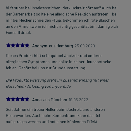
hilft super bei Insektenstichen, der Juckreiz hört auf! Auch bei
Nebenwirkungen:
der Gartenarbeit sollte eine allergische Reaktion auftreten - bei
Welche unerwünschten Wirkungen können auftreten?
mir bei Heckenschneiden -Tuja, bekommen ich rote Bläschen
an den Armen,wenn ich nicht richtig geschützt bin, dann gleich
- Austrocknung der Haut
Fenestil drauf.
- Brennen auf der Haut
5.0
Anonym aus Hamburg
25.09.2020
Bemerken Sie eine Befindlichkeitsstörung oder Veränderung
während der Behandlung, wenden Sie sich an Ihren Arzt oder
Dieses Produkt hilft sehr gut bei Juckreiz und anderen
Apotheker.
allergischen Symptomen und sollte in keiner Hausapotheke
fehlen. Gehört bei uns zur Grundausstattung.
Für die Information an dieser Stelle werden vor allem
Nebenwirkungen berücksichtigt, die bei mindestens einem von
Die Produktbewertung steht im Zusammenhang mit einer
1.000 behandelten Patienten auftreten.
Gutschein-Verlosung von mycare.de
5.0
Anna aus München
19.05.2022
Zusammensetzung:
Seit Jahren ein treuer Helfer beim Juckreiz und anderen
Wirkstoff
Dimetinden maleat
1 mg
Beschwerden. Auch beim Sonnenbrand kann das Gel
Wirkstoff
Dimetinden
0,716 mg
aufgetragen werden und hat einen kühlenden Effekt.
Hilfsstoff
Propylenglycol
150 mg