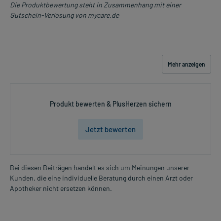
Hilfsstoff
Carbomer 980
+
Die Produktbewertung steht in Zusammenhang mit einer
Hilfsstoff
Natriumhydroxid zur pH-Wert-Einstellung
+
Gutschein-Verlosung von mycare.de
Hilfsstoff
Methyl-4-hydroxybenzoat
+
Hilfsstoff
Wasser, gereinigtes
+
Wirkungsweise:
Wie wirkt der Inhaltsstoff des Arzneimittels?
Mehr anzeigen
Der Wirkstoff hilft bei Allergien, stillt den Juckreiz und wirkt
schmerzmildernd. Er unterdrückt die Wirkung der körpereigenen
Produkt bewerten & PlusHerzen sichern
Substanz Histamin. Histamin spielt als Art Botenstoff eine
wichtige Rolle bei der Entstehung von Entzündungen und
allergischen Reaktionen. Durch die Blockade dieses Botenstoffes
Jetzt bewerten
wird der allergische Reaktionsablauf unterbrochen.
Wichtige Hinweise:
Bei diesen Beiträgen handelt es sich um Meinungen unserer
Was sollten Sie beachten?
Kunden, die eine individuelle Beratung durch einen Arzt oder
- Parabene (Konservierungsstoffe z.B. E 214 - E 219) können
Apotheker nicht ersetzen können.
Überempfindlichkeitsreaktionen, auch mit zeitlicher Verzögerung,
hervorrufen.
- Lösungsmittel (z.B. Propylenglycol, E 477) können Hautreizungen