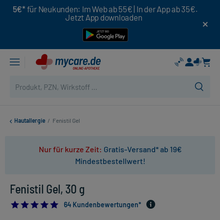
5€*
für Neukunden: Im Web ab 55€ | In der App ab 35€.
Jetzt App downloaden
Hautallergie
/
Fenistil Gel
Nur für kurze Zeit:
Gratis-Versand* ab 19€
Mindestbestellwert!
Fenistil Gel, 30 g
4.953125
64 Kundenbewertungen*