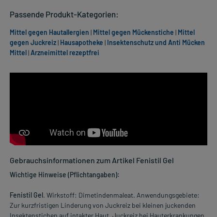
Passende Produkt-Kategorien:
Mittel gegen Hautallergien
|
Mittel gegen Mückenstiche
|
Mittel
gegen Juckreiz
|
Hausapotheke
|
Insektenschutz und Anti Mücken
Mittel
|
Arzneimittel rezeptfrei
Gebrauchsinformationen zum Artikel Fenistil Gel
Wichtige Hinweise (Pflichtangaben):
Fenistil Gel
. Wirkstoff: Dimetindenmaleat. Anwendungsgebiete:
Zur kurzfristigen Linderung von Juckreiz bei kleinen juckenden
Insektenstichen auf intakter Haut. Juckreiz bei Hauterkrankungen