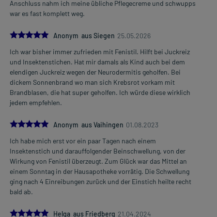
Anschluss nahm ich meine übliche Pflegecreme und schwupps
Gegenanzeigen:
war es fast komplett weg.
Was spricht gegen eine Anwendung?
5.0
Anonym aus Siegen
25.05.2026
- Überempfindlichkeit gegen die Inhaltsstoffe
Ich war bisher immer zufrieden mit Fenistil. Hilft bei Juckreiz
und Insektenstichen. Hat mir damals als Kind auch bei dem
Welche Altersgruppe ist zu beachten?
elendigen Juckreiz wegen der Neurodermitis geholfen. Bei
- Neugeborene in den ersten 4 Lebenswochen: Das Arzneimittel ist
dickem Sonnenbrand wo man sich Krebsrot vorkam mit
mit besonderer Vorsicht anzuwenden.
Brandblasen, die hat super geholfen. Ich würde diese wirklich
jedem empfehlen.
Was ist mit Schwangerschaft und Stillzeit?
- Schwangerschaft: Wenden Sie sich an Ihren Arzt. Es spielen
5.0
verschiedene Überlegungen eine Rolle, ob und wie das Arzneimittel
Anonym aus Vaihingen
01.08.2023
in der Schwangerschaft angewendet werden kann.
Ich habe mich erst vor ein paar Tagen nach einem
- Stillzeit: Das Arzneimittel sollte nicht auf die Brust aufgetragen
Insektenstich und darauffolgender Beinschwellung, von der
werden.
Wirkung von Fenistil überzeugt. Zum Glück war das Mittel an
einem Sonntag in der Hausapotheke vorrätig. Die Schwellung
Ist Ihnen das Arzneimittel trotz einer Gegenanzeige verordnet
ging nach 4 Einreibungen zurück und der Einstich heilte recht
worden, sprechen Sie mit Ihrem Arzt oder Apotheker. Der
bald ab.
therapeutische Nutzen kann höher sein, als das Risiko, das die
Anwendung bei einer Gegenanzeige in sich birgt.
5.0
Helga aus Friedberg
21.04.2024