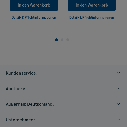
In den Warenkorb
In den Warenkorb
Detail- & Pflichtinformationen
Detail- & Pflichtinformationen
Kundenservice:
Versandkosten
Apotheke:
Zahlungsarten
Ratgeber
Kontakt
Außerhalb Deutschland:
E-Rezept
FAQ
Versandkosten Schweiz
Papierrezept einlösen
Hilfe
Unternehmen:
Formular anfordern
mycarePlus