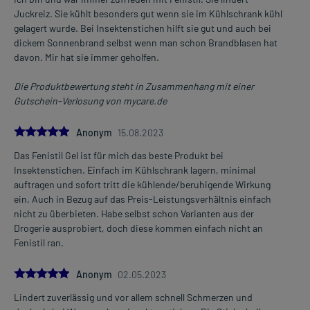
- Verbrennungen, leichte
Mehr anzeigen
Juckreiz. Sie kühlt besonders gut wenn sie im Kühlschrank kühl
- Sonnenbrand
gelagert wurde. Bei Insektenstichen hilft sie gut und auch bei
dickem Sonnenbrand selbst wenn man schon Brandblasen hat
davon. Mir hat sie immer geholfen.
Dosierung und Anwendungshinweise:
Kinder, Jugendliche und Erwachsene
Die Produktbewertung steht in Zusammenhang mit einer
eine ausreichende Menge
Gutschein-Verlosung von mycare.de
1-3 mal täglich
bei Auftreten von Beschwerden
5.0
Anonym
15.08.2023
Die Gesamtdosis sollte nicht ohne Rücksprache mit einem Arzt
Das Fenistil Gel ist für mich das beste Produkt bei
oder Apotheker überschritten werden.
Insektenstichen. Einfach im Kühlschrank lagern, minimal
auftragen und sofort tritt die kühlende/beruhigende Wirkung
Art der Anwendung?
ein. Auch in Bezug auf das Preis-Leistungsverhältnis einfach
Tragen Sie das Arzneimittel auf die betroffene(n) Hautstelle(n) auf.
nicht zu überbieten. Habe selbst schon Varianten aus der
Massieren Sie das Arzneimittel danach leicht ein. Vermeiden Sie
Drogerie ausprobiert, doch diese kommen einfach nicht an
den versehentlichen Kontakt mit Schleimhäuten, Augen und
Fenistil ran.
verletzten, entzündeten oder offenen Hautstellen.
5.0
Anonym
02.05.2023
Dauer der Anwendung?
Ohne ärztlichen Rat sollten Sie das Arzneimittel nicht länger als 7
Lindert zuverlässig und vor allem schnell Schmerzen und
Tage anwenden, wenn keine Besserung der Beschwerden nach