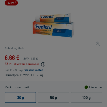
-40%*
Abbildung ähnlich
6,66 €
UVP
11,11 €
67
PlusHerzen sammeln
inkl. MwSt.
zzgl.
Versandkosten
Grundpreis: 222,00 € / kg
Packungseinheit
Lieferbar
30 g
50 g
100 g