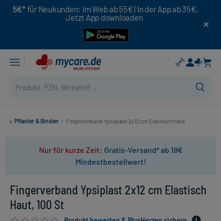
5€*
für Neukunden: Im Web ab 55€ | In der App ab 35€.
Jetzt App downloaden
Pflaster & Binden
/
Fingerverband Ypsiplast 2x12 cm Elastisch Haut
Nur für kurze Zeit:
Gratis-Versand* ab 19€
Mindestbestellwert!
Fingerverband Ypsiplast 2x12 cm Elastisch
Haut, 100 St
Produkt bewerten & PlusHerzen sichern