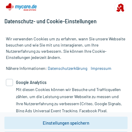
Datenschutz- und Cookie-Einstellungen
Wir verwenden Cookies um zu erfahren, wann Sie unsere Webseite
besuchen und wie Sie mit uns interagieren, um Ihre
Nutzererfahrung zu verbessern. Sie können Ihre Cookie-
Alle Preise gelten inkl. MwSt., ggf. zzgl. Versandkosten
Einstellungen jederzeit ändern.
Informationen auf dieser Website werden ausschließlich für
informative Zwecke zur Verfügung gestellt. Sie ersetzen keinesfalls
Nähere Informationen:
Datenschutzerklärung
Impressum
die Untersuchung und Behandlung durch einen Arzt. Bitte
beachten Sie, dass hierdurch weder Diagnosen gestellt noch
Google Analytics
Therapien eingeleitet werden können. | Diese Webseite benutzt
Mit diesen Cookies können wir Besuche und Trafficquellen
Google Analytics. Lesen Sie bitte dazu die wichtigen Hinweise in
unserer Datenschutzerklärung. Für den Widerruf einer Bestellung
zählen, um die Leistung unserer Webseite zu messen und
nutzen Sie das Formular:
Ihre Nutzererfahrung zu verbessern (Criteo, Google Signals,
Bing Ads Universal Event Tracking, Facebook Pixel,
Vertrag widerrufen
Youtube-Social Plugin).
Einstellungen speichern
Wir weisen darauf hin, dass die