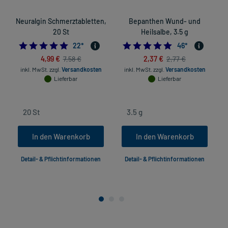
Neuralgin Schmerztabletten,
Bepanthen Wund- und
I
20 St
Heilsalbe, 3.5 g
S
4.954545454545454
5.0
22
*
46
*
4,99 €
2,37 €
7,58 €
2,77 €
inkl. MwSt.
zzgl.
Versandkosten
inkl. MwSt.
zzgl.
Versandkosten
Lieferbar
Lieferbar
In den Warenkorb
In den Warenkorb
Detail- & Pflichtinformationen
Detail- & Pflichtinformationen