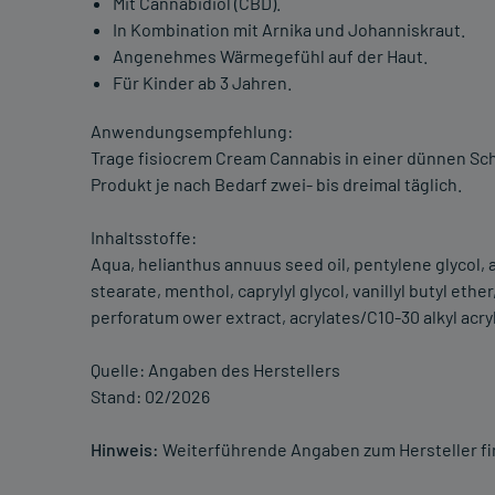
Mit Cannabidiol (CBD).
In Kombination mit Arnika und Johanniskraut.
Angenehmes Wärmegefühl auf der Haut.
Für Kinder ab 3 Jahren.
Anwendungsempfehlung:
Trage fisiocrem Cream Cannabis in einer dünnen Sc
Produkt je nach Bedarf zwei- bis dreimal täglich.
Inhaltsstoffe:
Aqua, helianthus annuus seed oil, pentylene glycol, 
stearate, menthol, caprylyl glycol, vanillyl butyl eth
perforatum ower extract, acrylates/C10-30 alkyl acry
Quelle: Angaben des Herstellers
Stand: 02/2026
Hinweis:
Weiterführende Angaben zum Hersteller f