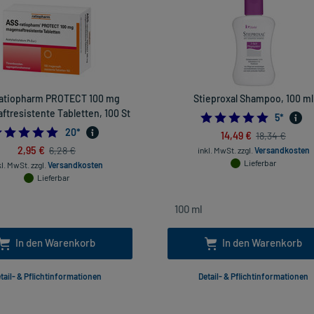
atiopharm PROTECT 100 mg
Stieproxal Shampoo, 100 ml
tresistente Tabletten, 100 St
5.0
5
*
4.9
20
*
14,49 €
18,34 €
2,95 €
6,28 €
inkl. MwSt.
zzgl.
Versandkosten
Lieferbar
kl. MwSt.
zzgl.
Versandkosten
Lieferbar
In den Warenkorb
In den Warenkorb
tail- & Pflichtinformationen
Detail- & Pflichtinformationen