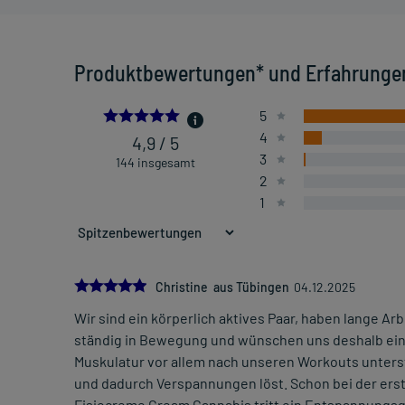
Produktbewertungen* und Erfahrunge
4.909722222222222
5
4
4,9 / 5
3
144 insgesamt
2
1
5.0
Christine aus Tübingen
04.12.2025
Wir sind ein körperlich aktives Paar, haben lange Ar
ständig in Bewegung und wünschen uns deshalb ein 
Muskulatur vor allem nach unseren Workouts unterst
und dadurch Verspannungen löst. Schon bei der ers
Fisiocreme Cream Cannabis tritt ein Entspannungsgef