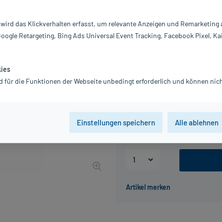
Inhalt:
60
PZN:
18
 wird das Klickverhalten erfasst, um relevante Anzeigen und Remarketing
Hersteller:
U
Google Retargeting, Bing Ads Universal Event Tracking, Facebook Pixel, Ka
11,12 €
UVP
13,90 €
112
Plu
inkl. MwSt.
zzgl.
Versandkosten
kies
Grundpreis: 185,33 € / l
d für die Funktionen der Webseite unbedingt erforderlich und können nich
Packungseinheit
Einstellungen speichern
Alle ablehnen
60 ml
200 ml