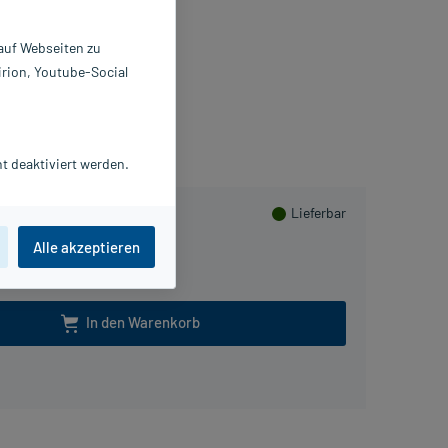
 ml
306805
 auf Webseiten zu
riach Germany GmbH
irion, Youtube-Social
sHerzen sammeln
t deaktiviert werden.
Lieferbar
Alle akzeptieren
In den Warenkorb