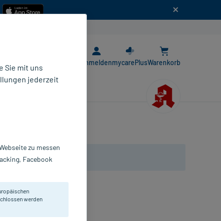
n
E-Rezept App
Anmelden
mycarePlus
Warenkorb
 Sie mit uns
llungen jederzeit
r Webseite zu messen
Tracking, Facebook
uropäischen
mit Wärme-Effekt.
eschlossen werden
reme