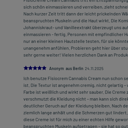
sich schön einmassieren und verreiben, zieht schnell
Nach kurzer Zeit tritt dann der leicht prickelnden 
beanspruchten Muskeln und die Haut wirkt. Die Kom
Johanniskraut- und Vanilleextrakt überzeugt uns auf 
einmassieren - fertig. Personen mit empfindlicher Ha
nur an einer kleinen Hautstelle testen, für sie könn
unangenehm anfühlen. Probieren geht hier über stu
sehr gerne weiter! Vielen herzlichen Dank an Produk
5.0
Anonym aus Berlin
24.11.2025
Ich benutze Fisiocrem Cannabis Cream nun schon sei
ist. Die Textur ist angenehm cremig, nicht gelartig – 
Farbe ist weißlich und wirkt sehr sauber. Die Creme z
verschmutzt die Kleidung nicht – man kann sich dir
deutlicher Geruch auf der Kleidung bleiben. Nach 
ziemlich lange anhält und die Schmerzen gut linder
diese Creme ist für mich zu einer echten Hilfe gewor
beanspruchten Muskeln aufgetragen – sie hat so gut