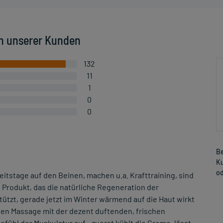
n unserer Kunden
132
11
1
0
0
Be
Ku
od
beitstage auf den Beinen, machen u.a. Krafttraining, sind
Produkt, das die natürliche Regeneration der
ützt, gerade jetzt im Winter wärmend auf die Haut wirkt
ten Massage mit der dezent duftenden, frischen
ühl der Muskulatur auf - zuerst kühlt die Creme, lässt