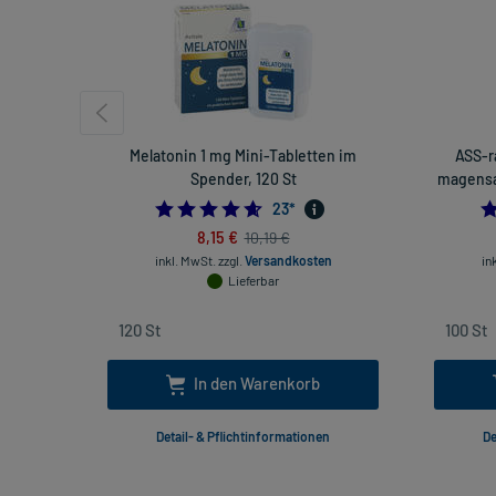
Melatonin 1 mg Mini-Tabletten im
ASS-r
Spender, 120 St
magensaf
4.6521739130434785
23
*
8,15 €
10,19 €
inkl. MwSt.
zzgl.
Versandkosten
in
Lieferbar
In den Warenkorb
Detail- & Pflichtinformationen
De