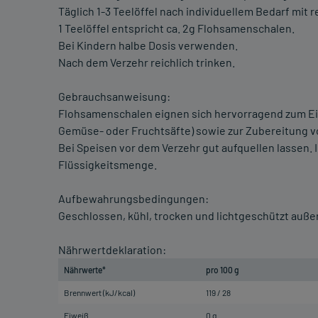
Täglich 1-3 Teelöffel nach individuellem Bedarf mit r
1 Teelöffel entspricht ca. 2g Flohsamenschalen.
Bei Kindern halbe Dosis verwenden.
Nach dem Verzehr reichlich trinken.
Gebrauchsanweisung:
Flohsamenschalen eignen sich hervorragend zum Ein
Gemüse- oder Fruchtsäfte) sowie zur Zubereitung v
Bei Speisen vor dem Verzehr gut aufquellen lassen.
Flüssigkeitsmenge.
Aufbewahrungsbedingungen:
Geschlossen, kühl, trocken und lichtgeschützt außer
Nährwertdeklaration:
Nährwerte*
pro 100 g
Brennwert (kJ/kcal)
119 / 28
Eiweiß
0 g