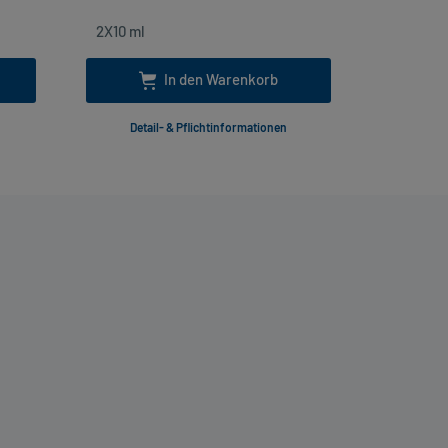
In den Warenkorb
Detail- & Pflichtinformationen
Deta