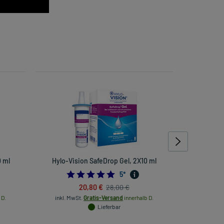
 ml
Hylo-Vision SafeDrop Gel, 2X10 ml
Kijimea R
5.0
5
*
20,80 €
28,00 €
 D.
inkl. MwSt.
Gratis-Versand
innerhalb D.
inkl. Mw
Lieferbar