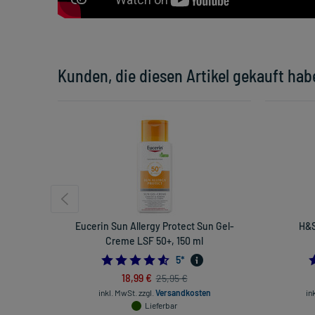
Kunden, die diesen Artikel gekauft hab
Eucerin Sun Allergy Protect Sun Gel-
H&S
Creme LSF 50+, 150 ml
4.6
5
*
18,99 €
25,95 €
inkl. MwSt.
zzgl.
Versandkosten
in
Lieferbar