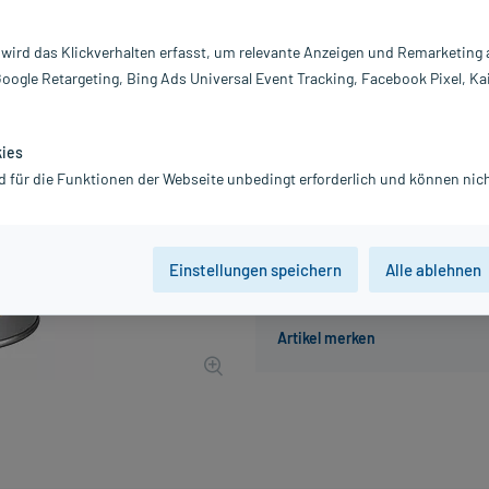
Inhalt:
50
PZN:
0
 wird das Klickverhalten erfasst, um relevante Anzeigen und Remarketing
Hersteller:
A
Google Retargeting, Bing Ads Universal Event Tracking, Facebook Pixel, Ka
17,05 €
171
PlusHerzen sa
inkl. MwSt.
zzgl.
Versandkosten
kies
Grundpreis: 34,10 € / kg
d für die Funktionen der Webseite unbedingt erforderlich und können nich
Einstellungen speichern
Alle ablehnen