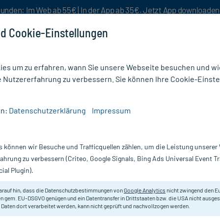
unden: Im Web ab 55€ | In der App ab 35€. Jetzt App downloade
d Cookie-Einstellungen
es um zu erfahren, wann Sie unsere Webseite besuchen und wie
e Nutzererfahrung zu verbessern. Sie können Ihre Cookie-Einste
nlösen
Rezeptur
Aktion %
en:
Datenschutzerklärung
Impressum
ohsamen
/
Flohsamenschalen Gemahlen Pulver
s können wir Besuche und Trafficquellen zählen, um die Leistung unsere
Nur für kurze Zeit:
Gratis-Versand* ab 19€ Mindestbestellwert!
fahrung zu verbessern (Criteo, Google Signals, Bing Ads Universal Event 
ial Plugin).
Pulver, 500 g
arauf hin, dass die Datenschutzbestimmungen von
Google Analytics
nicht zwingend den E
Pflanzliches Lebensmittel.
n gem. EU-DSGVO genügen und ein Datentransfer in Drittstaaten bzw. die USA nicht ausg
 Daten dort verarbeitet werden, kann nicht geprüft und nachvollzogen werden.
Darreichung:
Pu