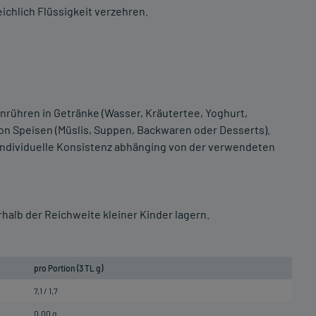
eichlich Flüssigkeit verzehren.
rühren in Getränke (Wasser, Kräutertee, Yoghurt,
on Speisen (Müslis, Suppen, Backwaren oder Desserts).
 Individuelle Konsistenz abhänging von der verwendeten
halb der Reichweite kleiner Kinder lagern.
pro Portion (3 TL g)
7,1 / 1,7
0,00 g