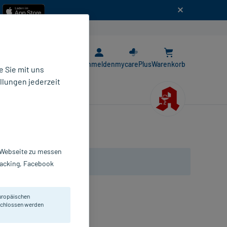
n
E-Rezept App
Anmelden
mycarePlus
Warenkorb
 Sie mit uns
llungen jederzeit
r Webseite zu messen
Tracking, Facebook
uropäischen
eschlossen werden
lver