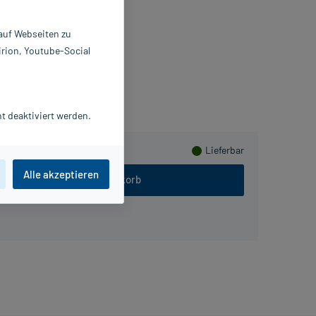
0 g
0693109
 auf Webseiten zu
POZEN VERTRIEBS GmbH
irion, Youtube-Social
mmeln
t deaktiviert werden.
Lieferbar
Alle akzeptieren
In den Warenkorb