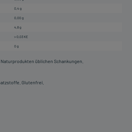
0,4 g
0,00 g
4,8 g
> 0,03 KE
0 g
i Naturprodukten üblichen Schankungen.
zstoffe. Glutenfrei.