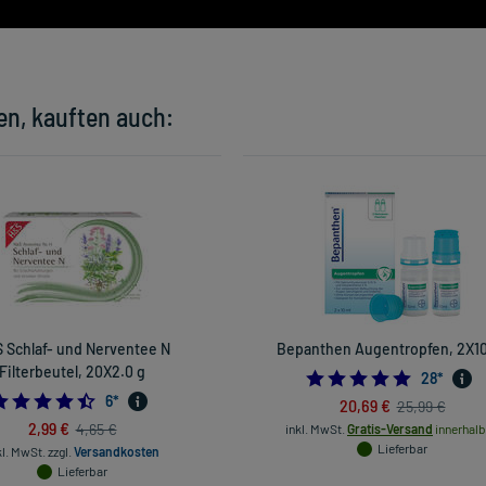
en, kauften auch:
 Schlaf- und Nerventee N
Bepanthen Augentropfen, 2X10
Filterbeutel, 20X2.0 g
5.0
28
*
4.5
6
*
20,69 €
25,99 €
2,99 €
4,65 €
inkl. MwSt.
Gratis-Versand
innerhalb
Lieferbar
kl. MwSt.
zzgl.
Versandkosten
Lieferbar