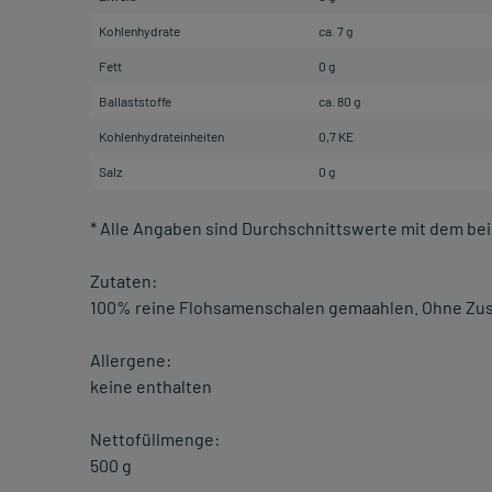
Kohlenhydrate
ca. 7 g
Fett
0 g
Ballaststoffe
ca. 80 g
Kohlenhydrateinheiten
0,7 KE
Salz
0 g
* Alle Angaben sind Durchschnittswerte mit dem be
Zutaten:
100% reine Flohsamenschalen gemaahlen. Ohne Zusat
Allergene:
keine enthalten
Nettofüllmenge:
500 g