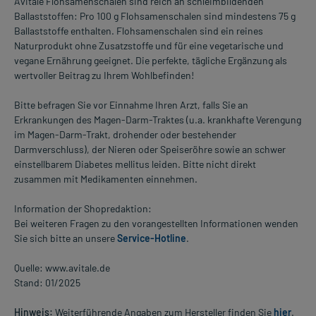
Avitale Flohsamenschalen sind reich an schleimbildenden
Ballaststoffen: Pro 100 g Flohsamenschalen sind mindestens 75 g
Ballaststoffe enthalten. Flohsamenschalen sind ein reines
Naturprodukt ohne Zusatzstoffe und für eine vegetarische und
vegane Ernährung geeignet. Die perfekte, tägliche Ergänzung als
wertvoller Beitrag zu Ihrem Wohlbefinden!
Bitte befragen Sie vor Einnahme Ihren Arzt, falls Sie an
Erkrankungen des Magen-Darm-Traktes (u.a. krankhafte Verengung
im Magen-Darm-Trakt, drohender oder bestehender
Darmverschluss), der Nieren oder Speiseröhre sowie an schwer
einstellbarem Diabetes mellitus leiden. Bitte nicht direkt
zusammen mit Medikamenten einnehmen.
Information der Shopredaktion:
Bei weiteren Fragen zu den vorangestellten Informationen wenden
Sie sich bitte an unsere
Service-Hotline
.
Quelle: www.avitale.de
Stand: 01/2025
Hinweis:
Weiterführende Angaben zum Hersteller finden Sie
hier
.