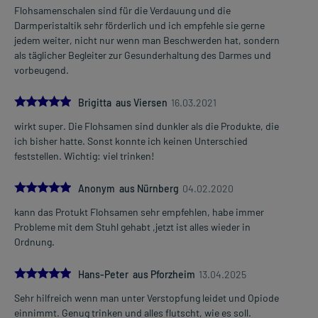
Flohsamenschalen sind für die Verdauung und die
Darmperistaltik sehr förderlich und ich empfehle sie gerne
jedem weiter, nicht nur wenn man Beschwerden hat, sondern
als täglicher Begleiter zur Gesunderhaltung des Darmes und
vorbeugend.
5.0
Brigitta aus Viersen
16.03.2021
wirkt super. Die Flohsamen sind dunkler als die Produkte, die
ich bisher hatte. Sonst konnte ich keinen Unterschied
feststellen. Wichtig: viel trinken!
5.0
Anonym aus Nürnberg
04.02.2020
kann das Protukt Flohsamen sehr empfehlen, habe immer
Probleme mit dem Stuhl gehabt ,jetzt ist alles wieder in
Ordnung.
5.0
Hans-Peter aus Pforzheim
13.04.2025
Sehr hilfreich wenn man unter Verstopfung leidet und Opiode
einnimmt. Genug trinken und alles flutscht, wie es soll.