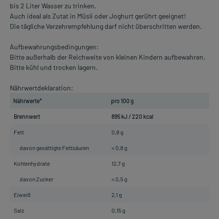
bis 2 Liter Wasser zu trinken.
Auch ideal als Zutat in Müsli oder Joghurt gerührt geeignet!
Die tägliche Verzehrempfehlung darf nicht überschritten werden.
Aufbewahrungsbedingungen:
Bitte außerhalb der Reichweite von kleinen Kindern aufbewahren.
Bitte kühl und trocken lagern.
Nährwertdeklaration:
Nährwerte*
pro 100 g
Brennwert
895 kJ / 220 kcal
Fett
0,8 g
davon gesättigte Fettsäuren
< 0,8 g
Kohlenhydrate
12,7 g
davon Zucker
< 0,5 g
Eiweiß
2,1 g
Salz
0,15 g