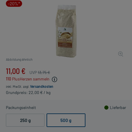
-20%*
Abbildung ähnlich
11,00 €
UVP
13,75 €
110
PlusHerzen sammeln
inkl. MwSt.
zzgl.
Versandkosten
Grundpreis: 22,00 € / kg
Packungseinheit
Lieferbar
250 g
500 g