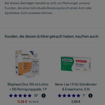
Bei diesen Beiträgen handelt es sich um Meinungen unserer
Kunden, die eine individuelle Beratung durch einen Arzt oder
Apotheker nicht ersetzen können.
Kunden, die diesen Artikel gekauft haben, kauften auch:
Blephasol Duo 100 ml Lotion
Nene-Lax 1.5 für Schulkinder
+ 100 Reinigungspads, 1 P
& Erwachsene, 6 St
4.9
5.0
10
*
1
*
11,56 €
3,69 €
14,45 €