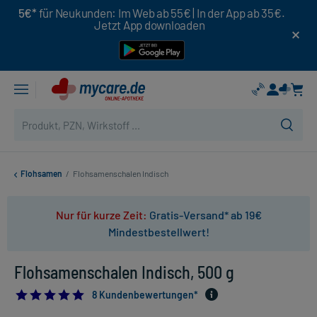
5€*
für Neukunden: Im Web ab 55€ | In der App ab 35€.
Jetzt App downloaden
Flohsamen
/
Flohsamenschalen Indisch
Nur für kurze Zeit:
Gratis-Versand* ab 19€
Mindestbestellwert!
Flohsamenschalen Indisch, 500 g
5.0
8 Kundenbewertungen*