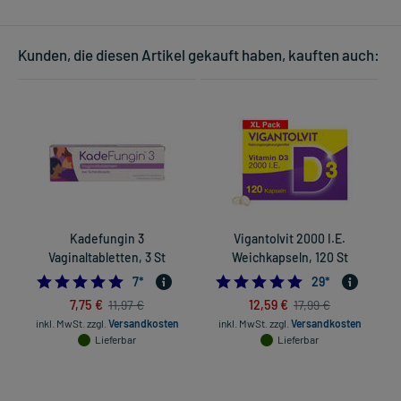
Kunden, die diesen Artikel gekauft haben, kauften auch:
Kadefungin 3
Vigantolvit 2000 I.E.
Vaginaltabletten, 3 St
Weichkapseln, 120 St
4.857142857142857
4.89655172413793
7
*
29
*
7,75 €
12,59 €
11,97 €
17,99 €
inkl. MwSt.
zzgl.
Versandkosten
inkl. MwSt.
zzgl.
Versandkosten
in
Lieferbar
Lieferbar