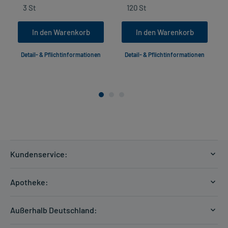
In den Warenkorb
In den Warenkorb
Detail- & Pflichtinformationen
Detail- & Pflichtinformationen
Kundenservice:
Versandkosten
Apotheke:
Zahlungsarten
Ratgeber
Kontakt
Außerhalb Deutschland:
E-Rezept
FAQ