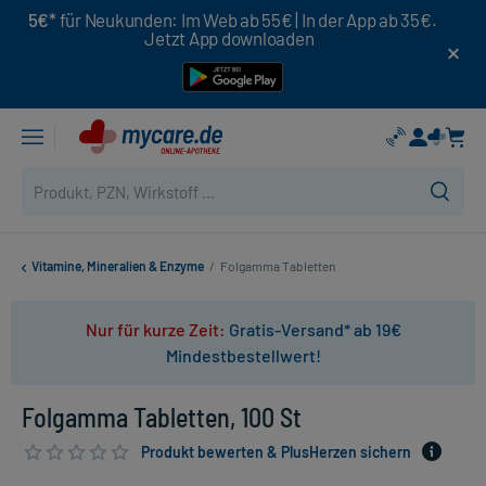
5€*
für Neukunden: Im Web ab 55€ | In der App ab 35€.
Jetzt App downloaden
Vitamine, Mineralien & Enzyme
/
Folgamma Tabletten
Nur für kurze Zeit:
Gratis-Versand* ab 19€
Mindestbestellwert!
Folgamma Tabletten, 100 St
Produkt bewerten & PlusHerzen sichern