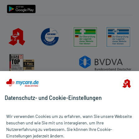
Barrierefreiheitserklärung
Datenschutz- und Cookie-Einstellungen
Wir verwenden Cookies um zu erfahren, wann Sie unsere Webseite
besuchen und wie Sie mit uns interagieren, um Ihre
Nutzererfahrung zu verbessern. Sie können Ihre Cookie-
Alle Preise gelten inkl. MwSt., ggf. zzgl. Versandkosten
Einstellungen jederzeit ändern.
Informationen auf dieser Website werden ausschließlich für