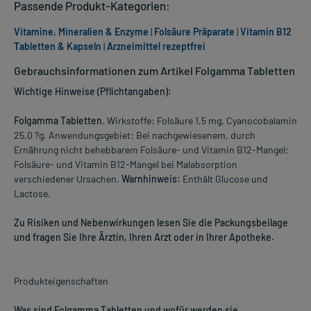
Passende Produkt-Kategorien:
Vitamine, Mineralien & Enzyme
|
Folsäure Präparate
|
Vitamin B12
Tabletten & Kapseln
|
Arzneimittel rezeptfrei
Gebrauchsinformationen zum Artikel Folgamma Tabletten
Wichtige Hinweise (Pflichtangaben):
Folgamma Tabletten
. Wirkstoffe: Folsäure 1,5 mg, Cyanocobalamin
25,0 ?g. Anwendungsgebiet: Bei nachgewiesenem, durch
Ernährung nicht behebbarem Folsäure- und Vitamin B12-Mangel;
Folsäure- und Vitamin B12-Mangel bei Malabsorption
verschiedener Ursachen.
Warnhinweis:
Enthält Glucose und
Lactose.
Zu Risiken und Nebenwirkungen lesen Sie die Packungsbeilage
und fragen Sie Ihre Ärztin, Ihren Arzt oder in Ihrer Apotheke.
Produkteigenschaften
Was sind Folgamma Tabletten und wofür werden sie