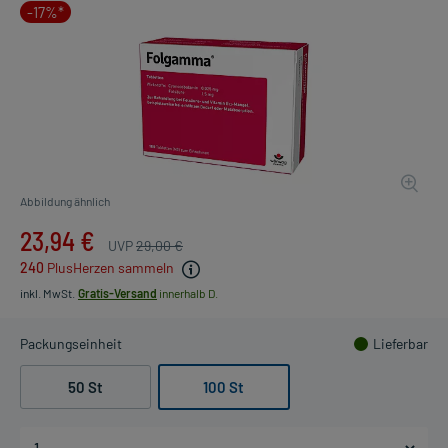
-17%*
Abbildung ähnlich
23,94 €
UVP
29,00 €
240
PlusHerzen sammeln
inkl. MwSt.
Gratis-Versand
innerhalb D.
Packungseinheit
Lieferbar
50 St
100 St