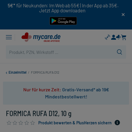
5€*
für Neukunden: Im Web ab 55€ | In der App ab 35€.
Jetzt App downloaden
Einzelmittel
/
FORMICA RUFA D12
Nur für kurze Zeit:
Gratis-Versand* ab 19€
Mindestbestellwert!
FORMICA RUFA D12, 10 g
Produkt bewerten & PlusHerzen sichern