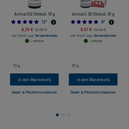
Arnica D12 Globuli, 10 g
Arnica C 30 Globuli, 10 g
5.0
4.8888888888888
12
*
9
*
8,25 €
8,57 €
12,95 €
13,45 €
inkl. MwSt.
zzgl.
Versandkosten
inkl. MwSt.
zzgl.
Versandkosten
Lieferbar
Lieferbar
In den Warenkorb
In den Warenkorb
Detail- & Pflichtinformationen
Detail- & Pflichtinformationen