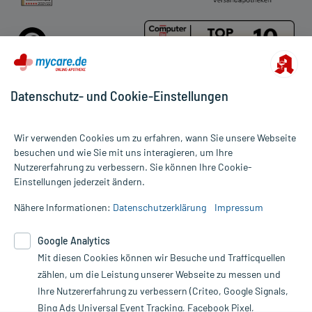
Datenschutz- und Cookie-Einstellungen
Für die Produkte der Kategorie Hansaplast wurden 224
Wir verwenden Cookies um zu erfahren, wann Sie unsere Webseite
Bewertungen mit durchschnittlich 4,8 von 5 Sternen abgegeben.
besuchen und wie Sie mit uns interagieren, um Ihre
Nutzererfahrung zu verbessern. Sie können Ihre Cookie-
Alle Preise gelten inkl. MwSt., ggf. zzgl. Versandkosten
Einstellungen jederzeit ändern.
Informationen auf dieser Website werden ausschließlich für
informative Zwecke zur Verfügung gestellt. Sie ersetzen keinesfalls
Nähere Informationen:
Datenschutzerklärung
Impressum
die Untersuchung und Behandlung durch einen Arzt. Bitte
beachten Sie, dass hierdurch weder Diagnosen gestellt noch
Google Analytics
Therapien eingeleitet werden können. | Diese Webseite benutzt
Google Analytics. Lesen Sie bitte dazu die wichtigen Hinweise in
Mit diesen Cookies können wir Besuche und Trafficquellen
unserer Datenschutzerklärung. Für den Widerruf einer Bestellung
zählen, um die Leistung unserer Webseite zu messen und
nutzen Sie das Formular:
Ihre Nutzererfahrung zu verbessern (Criteo, Google Signals,
Bing Ads Universal Event Tracking, Facebook Pixel,