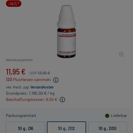
-14%*
Abbildung ähnlich
11,95 €
UVP
13,95 €
120
PlusHerzen sammeln
inkl. MwSt.
zzgl.
Versandkosten
Grundpreis: 1.195,00 € / kg
Beschaffungskosten: 6,50 €
Packungseinheit
Lieferbar
10 g
, D6
10 g
, D12
10 g
, D30