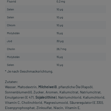
Fluorid
0,2 mg
Selen
10 µg
Selen
10 µg
Chrom
10 µg
Molybdän
15 µg
Jod
30 µg
Cholin
26,7 mg
Molybdän
15 µg
Selen
10 µg
* Je nach Geschmacksrichtung.
Zutaten:
Wasser, Maltodextrin,
Milcheiweiß
, pflanzliche Öle (Rapsöl,
Sonnenblumenöl), Zucker, Aromen, Kaliumcitrat, Natriumcitrat,
Emulgatoren (E 471,
Sojalecithine
), Natriumchlorid, Kaliumchlorid,
Vitamin C, Cholinchlorid, Magnesiumoxid, Säureregulator (E 330),
Eisenpyrophosphat, Zinksulfat, Niacin, Vitamin E,