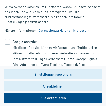
Wir verwenden Cookies um zu erfahren, wann Sie unsere Webseite
besuchen und wie Sie mit uns interagieren, um Ihre
Nutzererfahrung zu verbessern. Sie können Ihre Cookie-
Alle Preise gelten inkl. MwSt., ggf. zzgl. Versandkosten
Einstellungen jederzeit ändern.
Informationen auf dieser Website werden ausschließlich für
informative Zwecke zur Verfügung gestellt. Sie ersetzen keinesfalls
Nähere Informationen:
Datenschutzerklärung
Impressum
die Untersuchung und Behandlung durch einen Arzt. Bitte
beachten Sie, dass hierdurch weder Diagnosen gestellt noch
Google Analytics
Therapien eingeleitet werden können. | Diese Webseite benutzt
Mit diesen Cookies können wir Besuche und Trafficquellen
Google Analytics. Lesen Sie bitte dazu die wichtigen Hinweise in
unserer Datenschutzerklärung. Für den Widerruf einer Bestellung
zählen, um die Leistung unserer Webseite zu messen und
nutzen Sie das Formular:
Ihre Nutzererfahrung zu verbessern (Criteo, Google Signals,
Bing Ads Universal Event Tracking, Facebook Pixel,
Vertrag widerrufen
Youtube-Social Plugin).
Einstellungen speichern
Wir weisen darauf hin, dass die
Datenschutzbestimmungen von
Google Analytics
nicht
Alle ablehnen
*Hinweise zu unseren Aktionen und Bewertungen
zwingend den Europäischen Anforderungen gem. EU-
DSGVO genügen und ein Datentransfer in Drittstaaten bzw.
die USA nicht ausgeschlossen werden kann. Wie die
Alle akzeptieren
Daten dort verarbeitet werden, kann nicht geprüft und
nachvollzogen werden.
copyright @ 2026 Roland Helle e.K. - Versandapotheke - Alle Rechte vorbehalten