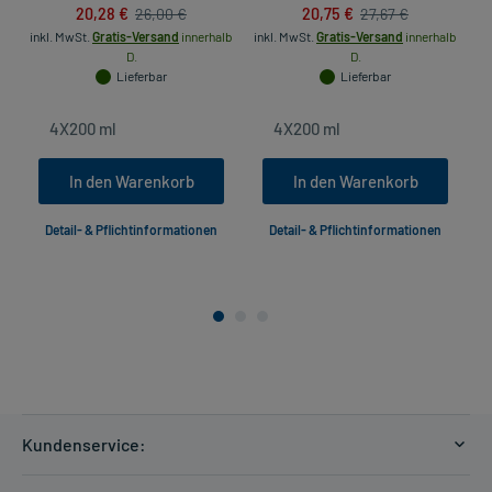
20,28 €
20,75 €
26,00 €
27,67 €
inkl. MwSt.
Gratis-Versand
innerhalb
inkl. MwSt.
Gratis-Versand
innerhalb
in
D.
D.
Lieferbar
Lieferbar
In den Warenkorb
In den Warenkorb
Detail- & Pflichtinformationen
Detail- & Pflichtinformationen
Kundenservice:
Versandkosten