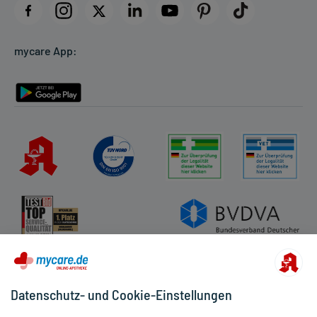
Datenschutz
Cookie-Einstellungen
mycare App:
Rückgabe/Widerruf
Barrierefreiheitserklärung
Datenschutz- und Cookie-Einstellungen