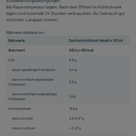
Aufbewahrungsbedingungen:
Bei Raumtemperatur lagern. Nach dem Öffnen im Kühlschrank
lagern und innerhalb 24 Stunden verbrauchen. Vor Gebrauch gut
schütteln. Langsam trinken!
Nährwertdeklaration:
Nährwerte
Durchschnittlicher Gehalt in 100 ml
Brennwert
630 kJ=150 kcal
Fett
5,8 g
davon gesättigte Fettsäuren
0,4 g
davon einfach ungesättigte
3,8 g
Fettsäuren
davon mehrfach ungesättigte
1,6 g
Fettsäuren
Kohlenhydrate
18,8 g
davon Zucker
3,9–6,3* g
davon Laktose
< 0,27 g