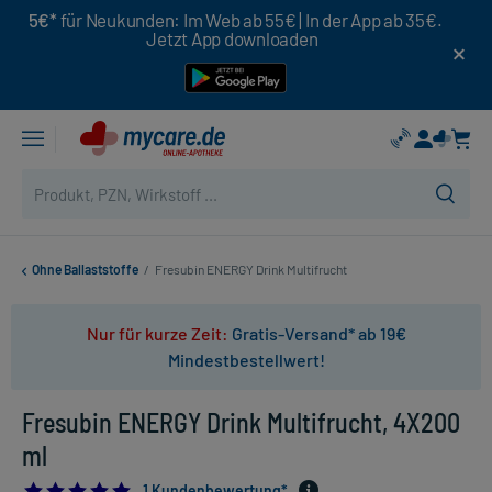
5€*
für Neukunden: Im Web ab 55€ | In der App ab 35€.
Jetzt App downloaden
Ohne Ballaststoffe
/
Fresubin ENERGY Drink Multifrucht
Nur für kurze Zeit:
Gratis-Versand* ab 19€
Mindestbestellwert!
Fresubin ENERGY Drink Multifrucht, 4X200
ml
5.0
1 Kundenbewertung*