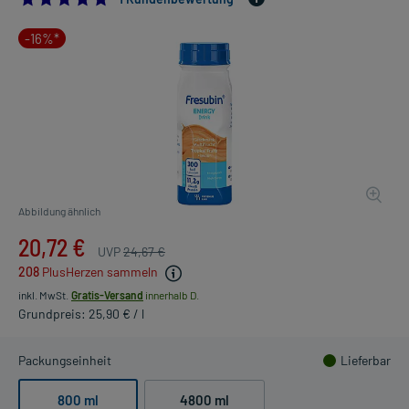
-16%*
Abbildung ähnlich
20,72 €
UVP
24,67 €
208
PlusHerzen sammeln
inkl. MwSt.
Gratis-Versand
innerhalb D.
Grundpreis: 25,90 € / l
Packungseinheit
Lieferbar
800 ml
4800 ml