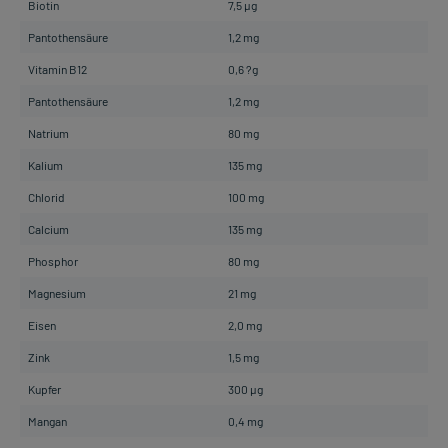
Biotin
7,5 µg
Pantothensäure
1,2 mg
Vitamin B12
0,6 ?g
Pantothensäure
1,2 mg
Natrium
80 mg
Kalium
135 mg
Chlorid
100 mg
Calcium
135 mg
Phosphor
80 mg
Magnesium
21 mg
Eisen
2,0 mg
Zink
1,5 mg
Kupfer
300 µg
Mangan
0,4 mg