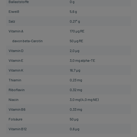
Ballaststoffe
0 g
Eiweiß
5,6 g
Salz
0,21* g
Vitamin A
170 µg RE
davon beta–Carotin
50 µg RE
Vitamin D
2,0 µg
Vitamin E
3,0 mg alpha–TE
Vitamin K
16,7 µg
Thiamin
0,23 mg
Riboflavin
0,32 mg
Niacin
3,0 mg (4,0 mg NE)
Vitamin B6
0,33 mg
Folsäure
50 µg
Vitamin B12
0,6 µg