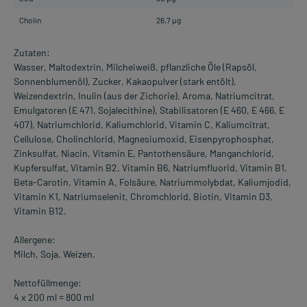
Cholin
26,7 µg
Zutaten:
Wasser, Maltodextrin, Milcheiweiß, pflanzliche Öle (Rapsöl,
Sonnenblumenöl), Zucker, Kakaopulver (stark entölt),
Weizendextrin, Inulin (aus der Zichorie), Aroma, Natriumcitrat,
Emulgatoren (E 471, Sojalecithine), Stabilisatoren (E 460, E 466, E
407), Natriumchlorid, Kaliumchlorid, Vitamin C, Kaliumcitrat,
Cellulose, Cholinchlorid, Magnesiumoxid, Eisenpyrophosphat,
Zinksulfat, Niacin, Vitamin E, Pantothensäure, Manganchlorid,
Kupfersulfat, Vitamin B2, Vitamin B6, Natriumfluorid, Vitamin B1,
Beta-Carotin, Vitamin A, Folsäure, Natriummolybdat, Kaliumjodid,
Vitamin K1, Natriumselenit, Chromchlorid, Biotin, Vitamin D3,
Vitamin B12.
Allergene:
Milch, Soja, Weizen.
Nettofüllmenge:
4 x 200 ml = 800 ml