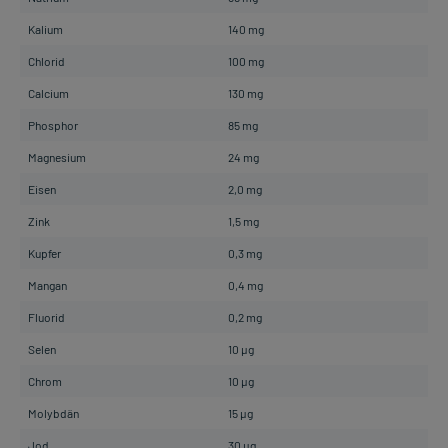
Kalium
140 mg
Chlorid
100 mg
Calcium
130 mg
Phosphor
85 mg
Magnesium
24 mg
Eisen
2,0 mg
Zink
1,5 mg
Kupfer
0,3 mg
Mangan
0,4 mg
Fluorid
0,2 mg
Selen
10 µg
Chrom
10 µg
Molybdän
15 µg
Jod
30 µg