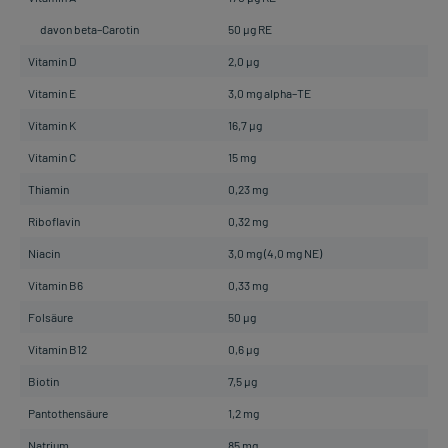
davon beta–Carotin
50 µg RE
Vitamin D
2,0 µg
Vitamin E
3,0 mg alpha–TE
Vitamin K
16,7 µg
Vitamin C
15 mg
Thiamin
0,23 mg
Riboflavin
0,32 mg
Niacin
3,0 mg (4,0 mg NE)
Vitamin B6
0,33 mg
Folsäure
50 µg
Vitamin B12
0,6 µg
Biotin
7,5 µg
Pantothensäure
1,2 mg
Natrium
85 mg