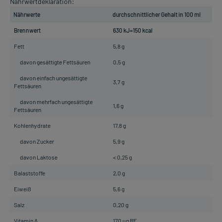
Nährwertdeklaration:
Nährwerte
durchschnittlicher Gehalt in 100 ml
Brennwert
630 kJ=150 kcal
Fett
5,8 g
davon gesättigte Fettsäuren
0,5 g
davon einfach ungesättigte
3,7 g
Fettsäuren
davon mehrfach ungesättigte
1,6 g
Fettsäuren
Kohlenhydrate
17,8 g
davon Zucker
5,9 g
davon Laktose
< 0,25 g
Balaststoffe
2,0 g
Eiweiß
5,6 g
Salz
0,20 g
Vitamin A
170 µg RE