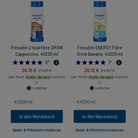
Fresubin 2 kcal fibre DRINK
Fresubin ENERGY Fibre
Cappuccino, 4X200 ml
Drink Banane, 4X200 ml
5.0
5.0
2
*
1
*
20,75 €
20,72 €
27,67 €
24,67 €
inkl. MwSt.
Gratis-Versand
innerhalb
inkl. MwSt.
Gratis-Versand
innerhalb
D.
D.
Lieferbar
Lieferbar
In den Warenkorb
In den Warenkorb
Detail- & Pflichtinformationen
Detail- & Pflichtinformationen