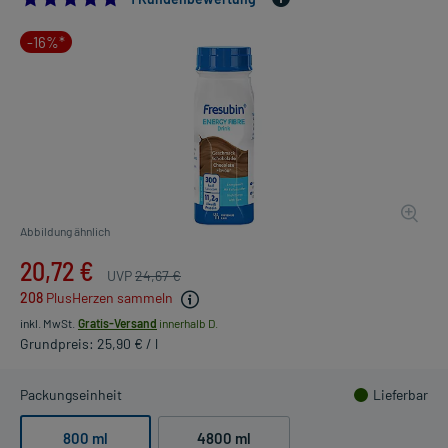
-16%*
Abbildung ähnlich
20,72 €
UVP
24,67 €
208
PlusHerzen sammeln
inkl. MwSt.
Gratis-Versand
innerhalb D.
Grundpreis: 25,90 € / l
Packungseinheit
Lieferbar
800 ml
4800 ml