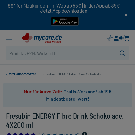
5€*
für Neukunden: Im Web ab 55€ | In der App ab 35€.
Jetzt App downloaden
Mit Ballaststoffen
/
Fresubin ENERGY Fibre Drink Schokolade
Nur für kurze Zeit:
Gratis-Versand* ab 19€
Mindestbestellwert!
Fresubin ENERGY Fibre Drink Schokolade,
4X200 ml
5.0
1 Kundenbewertung*