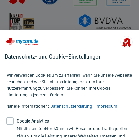
Datenschutz- und Cookie-Einstellungen
Wir verwenden Cookies um zu erfahren, wann Sie unsere Webseite
besuchen und wie Sie mit uns interagieren, um Ihre
Nutzererfahrung zu verbessern. Sie können Ihre Cookie-
Alle Preise gelten inkl. MwSt., ggf. zzgl. Versandkosten
Einstellungen jederzeit ändern.
Informationen auf dieser Website werden ausschließlich für
informative Zwecke zur Verfügung gestellt. Sie ersetzen keinesfalls
Nähere Informationen:
Datenschutzerklärung
Impressum
die Untersuchung und Behandlung durch einen Arzt. Bitte
beachten Sie, dass hierdurch weder Diagnosen gestellt noch
Google Analytics
Therapien eingeleitet werden können. | Diese Webseite benutzt
Mit diesen Cookies können wir Besuche und Trafficquellen
Google Analytics. Lesen Sie bitte dazu die wichtigen Hinweise in
unserer Datenschutzerklärung. Für den Widerruf einer Bestellung
zählen, um die Leistung unserer Webseite zu messen und