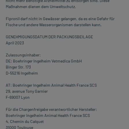
nicht mehr benötigte Arzneimittel zu entsorgen sind. Diese
Maßnahmen dienen dem Umweltschutz.
Fipronil darf nicht in Gewässer gelangen, da es eine Gefahr für
Fische und andere Wasserorganismen darstellen kann.
GENEHMIGUNGSDATUM DER PACKUNGSBEILAGE
April 2023
Zulassungsinhaber:
DE: Boehringer Ingelheim Vetmedica GmbH
Binger Str. 173
D-55216 Ingelheim
AT: Boehringer Ingelheim Animal Health France SCS
29, avenue Tony Garnier
F-69007 Lyon
Für die Chargenfreigabe verantwortlicher Hersteller:
Boehringer Ingelheim Animal Health France SCS
4, Chemin du Calquet
31000 Toulouse