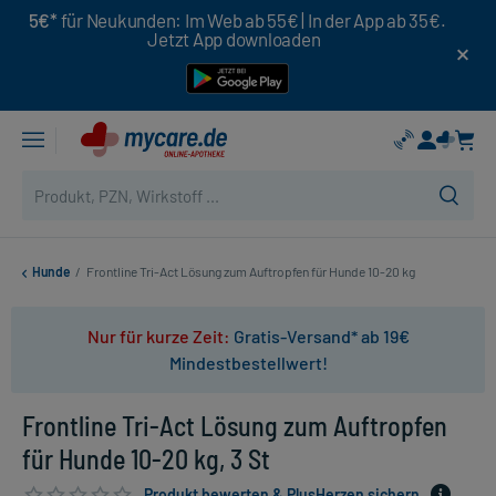
5€*
für Neukunden: Im Web ab 55€ | In der App ab 35€.
Jetzt App downloaden
Hunde
/
Frontline Tri-Act Lösung zum Auftropfen für Hunde 10-20 kg
Nur für kurze Zeit:
Gratis-Versand* ab 19€
Mindestbestellwert!
Frontline Tri-Act Lösung zum Auftropfen
für Hunde 10-20 kg, 3 St
Produkt bewerten & PlusHerzen sichern