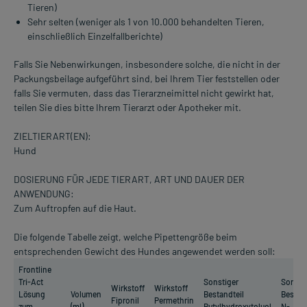
Tieren)
Sehr selten (weniger als 1 von 10.000 behandelten Tieren,
einschließlich Einzelfallberichte)
Falls Sie Nebenwirkungen, insbesondere solche, die nicht in der
Packungsbeilage aufgeführt sind, bei Ihrem Tier feststellen oder
falls Sie vermuten, dass das Tierarzneimittel nicht gewirkt hat,
teilen Sie dies bitte Ihrem Tierarzt oder Apotheker mit.
ZIELTIERART(EN):
Hund
DOSIERUNG FÜR JEDE TIERART, ART UND DAUER DER
ANWENDUNG:
Zum Auftropfen auf die Haut.
Die folgende Tabelle zeigt, welche Pipettengröße beim
entsprechenden Gewicht des Hundes angewendet werden soll:
Frontline
Tri-Act
Sonstiger
Sonsti
Wirkstoff
Wirkstoff
Lösung
Volumen
Bestandteil
Bestand
Fipronil
Permethrin
zum
(ml)
Butylhydroxytoluol
N-