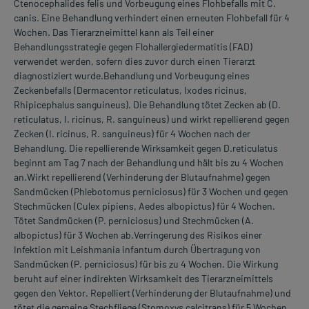
Ctenocephalides felis und Vorbeugung eines Flohbefalls mit C.
canis. Eine Behandlung verhindert einen erneuten Flohbefall für 4
Wochen. Das Tierarzneimittel kann als Teil einer
Behandlungsstrategie gegen Flohallergiedermatitis (FAD)
verwendet werden, sofern dies zuvor durch einen Tierarzt
diagnostiziert wurde.Behandlung und Vorbeugung eines
Zeckenbefalls (Dermacentor reticulatus, Ixodes ricinus,
Rhipicephalus sanguineus). Die Behandlung tötet Zecken ab (D.
reticulatus, I. ricinus, R. sanguineus) und wirkt repellierend gegen
Zecken (I. ricinus, R. sanguineus) für 4 Wochen nach der
Behandlung. Die repellierende Wirksamkeit gegen D.reticulatus
beginnt am Tag 7 nach der Behandlung und hält bis zu 4 Wochen
an.Wirkt repellierend (Verhinderung der Blutaufnahme) gegen
Sandmücken (Phlebotomus perniciosus) für 3 Wochen und gegen
Stechmücken (Culex pipiens, Aedes albopictus) für 4 Wochen.
Tötet Sandmücken (P. perniciosus) und Stechmücken (A.
albopictus) für 3 Wochen ab.Verringerung des Risikos einer
Infektion mit Leishmania infantum durch Übertragung von
Sandmücken (P. perniciosus) für bis zu 4 Wochen. Die Wirkung
beruht auf einer indirekten Wirksamkeit des Tierarzneimittels
gegen den Vektor. Repelliert (Verhinderung der Blutaufnahme) und
tötet die gemeine Stechfliege (Stomoxys calcitrans) für 5 Wochen.