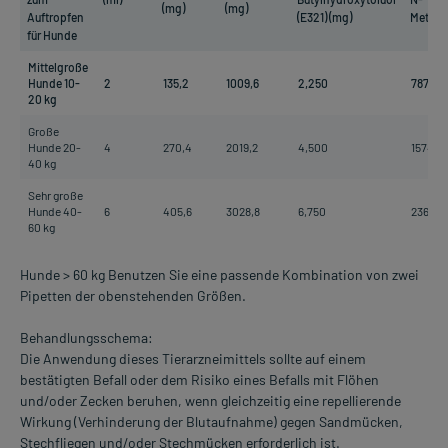
(mg)
(mg)
Auftropfen
(E321) (mg)
Methyl
für Hunde
Mittelgroße
Hunde 10-
2
135,2
1009,6
2,250
787,4
20 kg
Große
Hunde 20-
4
270,4
2019,2
4,500
1574,8
40 kg
Sehr große
Hunde 40-
6
405,6
3028,8
6,750
2362,2
60 kg
Hunde > 60 kg Benutzen Sie eine passende Kombination von zwei
Pipetten der obenstehenden Größen.
Behandlungsschema:
Die Anwendung dieses Tierarzneimittels sollte auf einem
bestätigten Befall oder dem Risiko eines Befalls mit Flöhen
und/oder Zecken beruhen, wenn gleichzeitig eine repellierende
Wirkung (Verhinderung der Blutaufnahme) gegen Sandmücken,
Stechfliegen und/oder Stechmücken erforderlich ist.