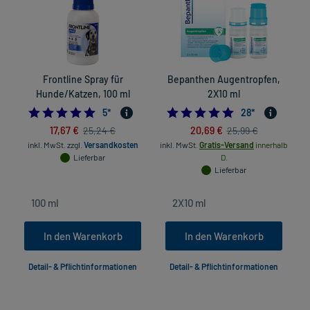
Frontline Spray für
Bepanthen Augentropfen,
Hunde/Katzen, 100 ml
2X10 ml
4.8
5.0
5
*
28
*
17,67 €
20,69 €
25,24 €
25,99 €
inkl. MwSt.
zzgl.
Versandkosten
inkl. MwSt.
Gratis-Versand
innerhalb
Lieferbar
D.
Lieferbar
In den Warenkorb
In den Warenkorb
Detail- & Pflichtinformationen
Detail- & Pflichtinformationen