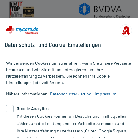
Datenschutz- und Cookie-Einstellungen
Wir verwenden Cookies um zu erfahren, wann Sie unsere Webseite
besuchen und wie Sie mit uns interagieren, um Ihre
Nutzererfahrung zu verbessern. Sie können Ihre Cookie-
Alle Preise gelten inkl. MwSt., ggf. zzgl. Versandkosten
Einstellungen jederzeit ändern.
Informationen auf dieser Website werden ausschließlich für
informative Zwecke zur Verfügung gestellt. Sie ersetzen keinesfalls
Nähere Informationen:
Datenschutzerklärung
Impressum
die Untersuchung und Behandlung durch einen Arzt. Bitte
beachten Sie, dass hierdurch weder Diagnosen gestellt noch
Google Analytics
Therapien eingeleitet werden können. | Diese Webseite benutzt
Mit diesen Cookies können wir Besuche und Trafficquellen
Google Analytics. Lesen Sie bitte dazu die wichtigen Hinweise in
unserer Datenschutzerklärung. Für den Widerruf einer Bestellung
zählen, um die Leistung unserer Webseite zu messen und
nutzen Sie das Formular:
Ihre Nutzererfahrung zu verbessern (Criteo, Google Signals,