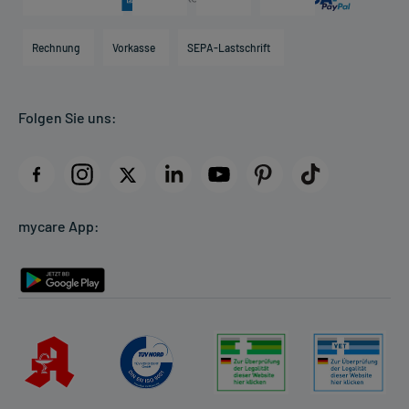
Karriere
Hilfsmittelbox
Engagement
Direktabrechnung PKV
Rechnung
Vorkasse
SEPA-Lastschrift
Partner
Apotheke vor Ort
Kundenbewertungen
Folgen Sie uns:
AGB
Impressum
Datenschutz
Cookie-Einstellungen
mycare App:
Rückgabe/Widerruf
Barrierefreiheitserklärung