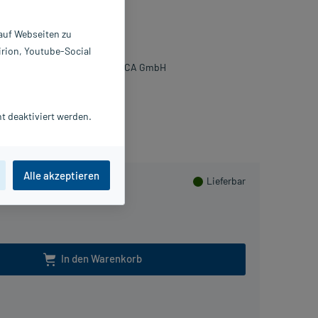
ösung
 auf Webseiten zu
St
irion, Youtube-Social
359921
oehringer Ingelheim VETMEDICA GmbH
Beipackzettel als PDF
t deaktiviert werden.
lusHerzen sammeln
Alle akzeptieren
Lieferbar
In den Warenkorb