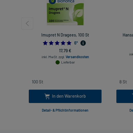
Imupret N Dragees, 100 St
Hansa
4.833333333333333
6
*
17,79 €
in
inkl. MwSt.
zzgl.
Versandkosten
Lieferbar
In den Warenkorb
Detail- & Pflichtinformationen
De