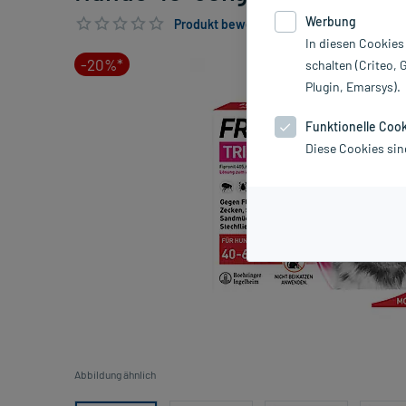
Werbung
Produkt bewerten & PlusHerzen sichern
In diesen Cookies
-20%*
schalten (Criteo, 
Plugin, Emarsys).
Funktionelle Coo
Diese Cookies sin
Abbildung ähnlich