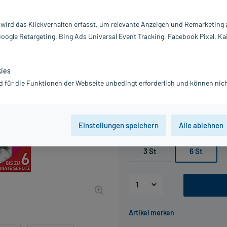
Darreichung:
L
 wird das Klickverhalten erfasst, um relevante Anzeigen und Remarketing
Inhalt:
6 
Google Retargeting, Bing Ads Universal Event Tracking, Facebook Pixel, Ka
PZN:
16
Hersteller:
B
Information:
kies
76,81 €
d für die Funktionen der Webseite unbedingt erforderlich und können nich
UVP
96,01 €
769
P
inkl. MwSt.
Gratis-Versand
innerhalb D.
Einstellungen speichern
Alle ablehnen
Packungseinheit
3 St
6 St