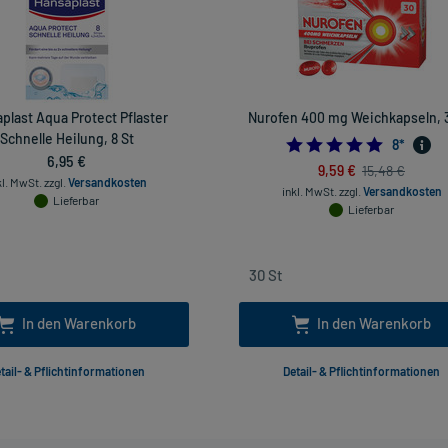
plast Aqua Protect Pflaster
Nurofen 400 mg Weichkapseln, 
Schnelle Heilung, 8 St
4.875
8
*
6,95 €
9,59 €
15,48 €
kl. MwSt.
zzgl.
Versandkosten
inkl. MwSt.
zzgl.
Versandkosten
Lieferbar
Lieferbar
In den Warenkorb
In den Warenkorb
tail- & Pflichtinformationen
Detail- & Pflichtinformationen