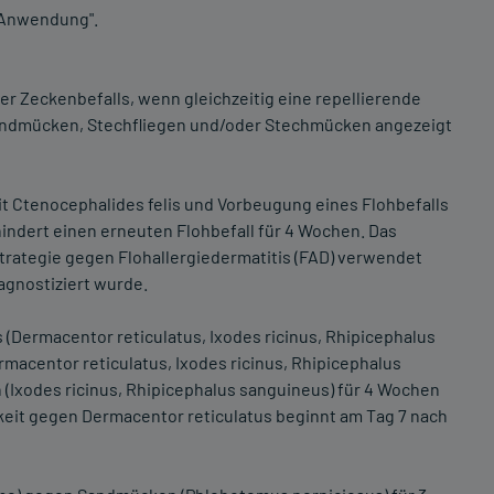
r Anwendung".
r Zeckenbefalls, wenn gleichzeitig eine repellierende
andmücken, Stechfliegen und/oder Stechmücken angezeigt
t Ctenocephalides felis und Vorbeugung eines Flohbefalls
indert einen erneuten Flohbefall für 4 Wochen. Das
strategie gegen Flohallergiedermatitis (FAD) verwendet
agnostiziert wurde.
Dermacentor reticulatus, Ixodes ricinus, Rhipicephalus
macentor reticulatus, Ixodes ricinus, Rhipicephalus
 (Ixodes ricinus, Rhipicephalus sanguineus) für 4 Wochen
keit gegen Dermacentor reticulatus beginnt am Tag 7 nach