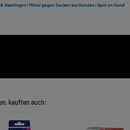
 & Haarlingen
|
Mittel gegen Zecken bei Hunden
|
Spot on Hund
en, kauften auch: