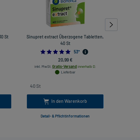
30 St
Sinupret extract Überzogene Tabletten,
La Roche P
40 St
4.943396226415095
53
*
20,99 €
inkl. MwSt.
Gratis-Versand
innerhalb D.
inkl. Mw
Lieferbar
In den Warenkorb
Detail- & Pflichtinformationen
Deta