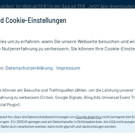
unden: Im Web ab 55€ | In der App ab 35€. Jetzt App downloade
d Cookie-Einstellungen
es um zu erfahren, wann Sie unsere Webseite besuchen und wie
e Nutzererfahrung zu verbessern. Sie können Ihre Cookie-Einste
nlösen
Rezeptur
Aktion %
en:
Datenschutzerklärung
Impressum
 Lösung zum Auftropfen für Hunde 40-60kg
s können wir Besuche und Trafficquellen zählen, um die Leistung unsere
Nur für kurze Zeit:
Gratis-Versand* ab 19€ Mindestbestellwert!
fahrung zu verbessern (Criteo, Google Signals, Bing Ads Universal Event 
ial Plugin).
 Auftropfen für
FRONTLINE
arauf hin, dass die Datenschutzbestimmungen von
Google Analytics
nicht zwingend den E
n gem. EU-DSGVO genügen und ein Datentransfer in Drittstaaten bzw. die USA nicht ausg
 Daten dort verarbeitet werden, kann nicht geprüft und nachvollzogen werden.
Zur Behandlung und Vorbeugung ei
(40-60 kg).