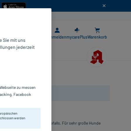
n
E-Rezept App
Anmelden
mycarePlus
Warenkorb
 Sie mit uns
llungen jederzeit
r Webseite zu messen
Tracking, Facebook
uropäischen
eschlossen werden
nes Floh- und/oder Zeckenbefalls. Für sehr große Hunde