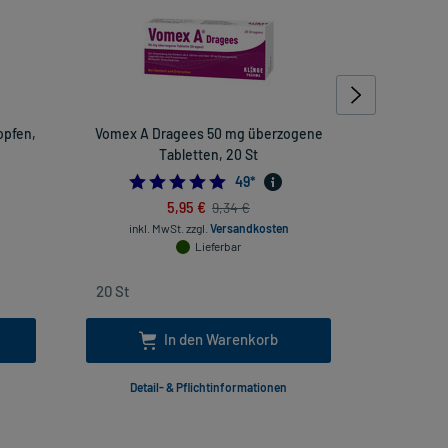
opfen,
Vomex A Dragees 50 mg überzogene
DU
Tabletten, 20 St
inkl
4.836734693877551
49
*
5,95 €
9,34 €
inkl. MwSt.
zzgl.
Versandkosten
Lieferbar
In den Warenkorb
Detail- & Pflichtinformationen
Deta