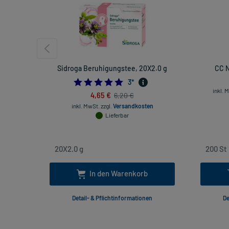
Sidroga Beruhigungstee, 20X2.0 g
CC N
5.0
3
*
inkl. 
4,65 €
6,20 €
inkl. MwSt.
zzgl.
Versandkosten
Lieferbar
In den Warenkorb
Detail- & Pflichtinformationen
De