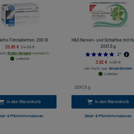
efro Filmtabletten, 200 St
H&S Nerven- und Schlaftee mit H
20,95 €
20X1.5 g
24,53 €
MwSt.
Gratis-Versand
innerhalb D.
5.0
2
*
Lieferbar
3,92 €
4,90 €
inkl. MwSt.
zzgl.
Versandkosten
Lieferbar
In den Warenkorb
In den Warenkorb
tail- & Pflichtinformationen
Detail- & Pflichtinformationen