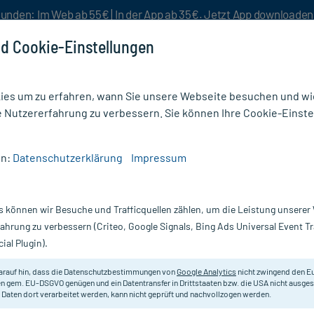
unden: Im Web ab 55€ | In der App ab 35€. Jetzt App downloade
d Cookie-Einstellungen
es um zu erfahren, wann Sie unsere Webseite besuchen und wie
e Nutzererfahrung zu verbessern. Sie können Ihre Cookie-Einste
nlösen
Rezeptur
Aktion %
en:
Datenschutzerklärung
Impressum
s können wir Besuche und Trafficquellen zählen, um die Leistung unsere
Nur für kurze Zeit:
Gratis-Versand* ab 19€ Mindestbestellwert!
fahrung zu verbessern (Criteo, Google Signals, Bing Ads Universal Event 
ial Plugin).
Pascoe
arauf hin, dass die Datenschutzbestimmungen von
Google Analytics
nicht zwingend den E
n gem. EU-DSGVO genügen und ein Datentransfer in Drittstaaten bzw. die USA nicht ausg
 Daten dort verarbeitet werden, kann nicht geprüft und nachvollzogen werden.
Homöopathisches Arzneimittel.