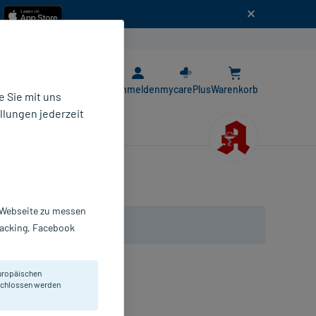
n
E-Rezept App
Anmelden
mycarePlus
Warenkorb
 Sie mit uns
llungen jederzeit
r Webseite zu messen
Tracking, Facebook
uropäischen
eschlossen werden