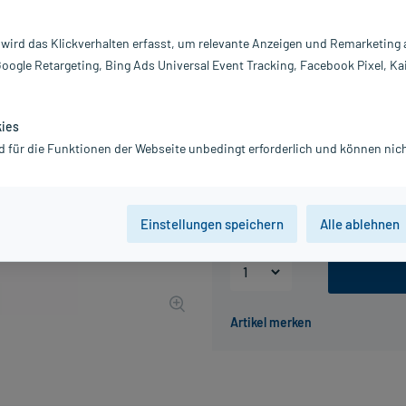
Darreichung:
Tr
Inhalt:
20
 wird das Klickverhalten erfasst, um relevante Anzeigen und Remarketing
PZN:
11
Google Retargeting, Bing Ads Universal Event Tracking, Facebook Pixel, Ka
Hersteller:
Pa
Information:
12,15 €
kies
UVP
14,18 €
122
Pl
d für die Funktionen der Webseite unbedingt erforderlich und können nich
inkl. MwSt.
zzgl.
Versandkosten
Grundpreis: 607,50 € / l
Einstellungen speichern
Alle ablehnen