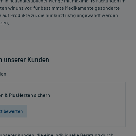
ten in haushaltsüblicher Menge mit maximal 15 Packungen im
lten wir uns vor, für bestimmte Medikamente gesonderte
 auf Produkte zu, die nur kurzfristig angewandt werden
tzen.
n unserer Kunden
den
n & PlusHerzen sichern
zt bewerten
unserer Kunden, die eine individuelle Beratung durch