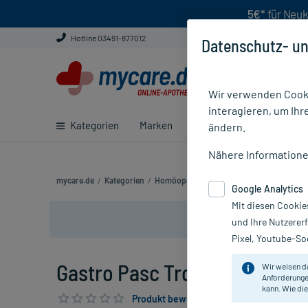
5€*
für Neuk
Hotline 03491-877012
Datenschutz- un
Wir verwenden Cooki
interagieren, um Ihr
Kategorien
Marken
Ratgeber
E-Rezept ei
ändern.
Nähere Information
mycare.de
/
Kategorien
/
Homöopathie
/
Gastro Pasc Tropfen
Google Analytics
Mit diesen Cookie
und Ihre Nutzerer
Pixel, Youtube-Soc
Gastro Pasc Tropfen, 20 ml
Wir weisen d
Anforderunge
kann. Wie die
Produkt bewerten & PlusHerzen sichern