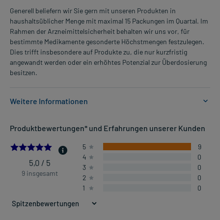
Generell beliefern wir Sie gern mit unseren Produkten in
haushaltsüblicher Menge mit maximal 15 Packungen im Quartal. Im
Rahmen der Arzneimittelsicherheit behalten wir uns vor, für
bestimmte Medikamente gesonderte Höchstmengen festzulegen.
Dies trifft insbesondere auf Produkte zu, die nur kurzfristig
angewandt werden oder ein erhöhtes Potenzial zur Überdosierung
besitzen.
Weitere Informationen
Anwendungsgebiete:
Produktbewertungen* und Erfahrungen unserer Kunden
- Behandlung der Symptome der Refluxkrankheit (Sodbrennen,
saures Aufstoßen, Verdauungsbeschwerden)
5.0
5
9
4
0
5,0 / 5
3
0
Dosierung und Anwendungshinweise:
9 insgesamt
2
0
Jugendliche ab 12 Jahren und Erwachsene
1
0
10-20 ml (1-2 Beutel)
bis zu 4-mal täglich
nach der Mahlzeit und vor dem Schlafengehen