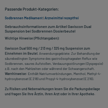
Passende Produkt-Kategorien:
Sodbrennen Medikament
|
Arzneimittel rezeptfrei
Gebrauchsinformationen zum Artikel Gaviscon Dual
Suspension bei Sodbrennen Dosierbeutel
Wichtige Hinweise (Pflichtangaben):
Gaviscon Dual 500 mg / 213 mg / 325 mg Suspension zum
Einnehmen im Beutel
. Anwendungsgebiete: Zur Behandlung der
säurebedingten Symptome des gastroösophagealen Reflux wie
Sodbrennen, saures Aufstoßen, Verdauungsstörungen (Dyspepsie)
z.B. nach den Mahlzeiten oder während der Schwangerschaft.
Warnhinweise:
Enthält Natriumverbindungen, Menthol, Methyl-4-
hydroxybenzoat (E 218) und Propyl-4-hydroxybenzoat (E 216).
Zu Risiken und Nebenwirkungen lesen Sie die Packungsbeilage
und fragen Sie Ihre Ärztin, Ihren Arzt oder in Ihrer Apotheke.