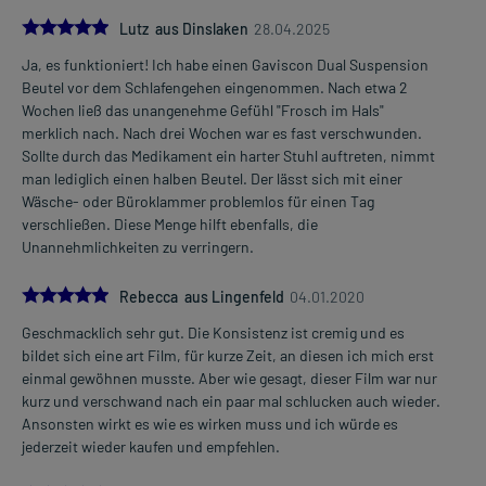
Die Gesamtdosis sollte nicht ohne Rücksprache mit einem Arzt
5.0
Lutz aus Dinslaken
28.04.2025
oder Apotheker überschritten werden.
Ja, es funktioniert! Ich habe einen Gaviscon Dual Suspension
Mehr anzeigen
Beutel vor dem Schlafengehen eingenommen. Nach etwa 2
Art der Anwendung?
Wochen ließ das unangenehme Gefühl "Frosch im Hals"
Nehmen Sie das Arzneimittel ein.
merklich nach. Nach drei Wochen war es fast verschwunden.
Sollte durch das Medikament ein harter Stuhl auftreten, nimmt
Dauer der Anwendung?
man lediglich einen halben Beutel. Der lässt sich mit einer
Die Anwendungsdauer richtet sich nach Art der Beschwerde
Wäsche- oder Büroklammer problemlos für einen Tag
und/oder Dauer der Erkrankung und wird deshalb nur von Ihrem
verschließen. Diese Menge hilft ebenfalls, die
Arzt bestimmt. Eine dauerhafte Einnahme sollte vermieden
Unannehmlichkeiten zu verringern.
werden, da ansonsten ernste Erkrankungen mit ähnlichen
Symptomen überdeckt werden können.
5.0
Rebecca aus Lingenfeld
04.01.2020
Überdosierung?
Geschmacklich sehr gut. Die Konsistenz ist cremig und es
Bei einer Überdosierung kann es zu einem Spannungsgefühl im
bildet sich eine art Film, für kurze Zeit, an diesen ich mich erst
Bauchraum kommen. Setzen Sie sich bei dem Verdacht auf eine
einmal gewöhnen musste. Aber wie gesagt, dieser Film war nur
Überdosierung umgehend mit einem Arzt in Verbindung.
kurz und verschwand nach ein paar mal schlucken auch wieder.
Ansonsten wirkt es wie es wirken muss und ich würde es
Generell gilt: Achten Sie vor allem bei Säuglingen, Kleinkindern und
jederzeit wieder kaufen und empfehlen.
älteren Menschen auf eine gewissenhafte Dosierung. Im
Zweifelsfalle fragen Sie Ihren Arzt oder Apotheker nach etwaigen