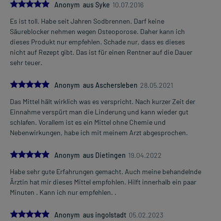
5.0
Anonym aus Syke
10.07.2016
Auswirkungen oder Vorsichtsmaßnahmen.
Es ist toll. Habe seit Jahren Sodbrennen. Darf keine
Eine vom Arzt verordnete Dosierung kann von den Angaben der
Säureblocker nehmen wegen Osteoporose. Daher kann ich
Packungsbeilage abweichen. Da der Arzt sie individuell abstimmt,
dieses Produkt nur empfehlen. Schade nur, dass es dieses
sollten Sie das Arzneimittel daher nach seinen Anweisungen
nicht auf Rezept gibt. Das ist für einen Rentner auf die Dauer
anwenden.
sehr teuer.
5.0
Anonym aus Aschersleben
28.05.2021
Gegenanzeigen:
Was spricht gegen eine Anwendung?
Das Mittel hält wirklich was es verspricht. Nach kurzer Zeit der
Einnahme verspürt man die Linderung und kann wieder gut
- Überempfindlichkeit gegen die Inhaltsstoffe
schlafen. Vorallem ist es ein Mittel ohne Chemie und
Nebenwirkungen, habe ich mit meinem Arzt abgesprochen.
Welche Altersgruppe ist zu beachten?
- Kinder unter 12 Jahren: Das Arzneimittel darf nur nach
5.0
Anonym aus Dietingen
19.04.2022
Rücksprache mit einem Arzt oder unter ärztlicher Kontrolle
angewendet werden.
Habe sehr gute Erfahrungen gemacht. Auch meine behandelnde
Ärztin hat mir dieses Mittel empfohlen. Hilft innerhalb ein paar
Was ist mit Schwangerschaft und Stillzeit?
Minuten . Kann ich nur empfehlen. .
- Schwangerschaft: Wenden Sie sich an Ihren Arzt. Es spielen
verschiedene Überlegungen eine Rolle, ob und wie das Arzneimittel
5.0
Anonym aus ingolstadt
05.02.2023