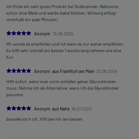
in der Schwangerschaft angewendet werden kann.
Ich finde ein sehr gutes Produkt bei Sodbrennen. Nehme es
- Stillzeit: Wenden Sie sich an Ihren Arzt oder Apotheker. Er wird
schon eine Weile und werde dabei bleiben. Wirkung erfolgt
Ihre besondere Ausgangslage prüfen und Sie entsprechend
innerhalb ein paar Minuten!
beraten, ob und wie Sie mit dem Stillen weitermachen können.
5.0
Ist Ihnen das Arzneimittel trotz einer Gegenanzeige verordnet
Anonym
13.08.2025
worden, sprechen Sie mit Ihrem Arzt oder Apotheker. Der
Mir wurde es empfohlen und ich kann es nur weiter empfehlen.
therapeutische Nutzen kann höher sein, als das Risiko, das die
Es hilft sehr schnell am besten 1 woche lang nehmen wie eine
Anwendung bei einer Gegenanzeige in sich birgt.
Kur.
5.0
Nebenwirkungen:
Anonym aus Frankfurt am Main
23.06.2019
Welche unerwünschten Wirkungen können auftreten?
Hilft sofort, wenn man vorm schlafen gehen Säure blocken
muss. Nehme ich als Alternative, wenn ich die Säureblocker
- Allergische Reaktion auf einen Hilfsstoff
pausiere.
- Atembeschwerden
- Verkrampfung der Bronchien
5.0
Anonym aus Nahe
19.07.2023
Bemerken Sie eine Befindlichkeitsstörung oder Veränderung
bestelle ich h oft ,hilft bei mir am besten
während der Behandlung, wenden Sie sich an Ihren Arzt oder
Apotheker.