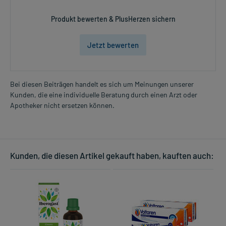
Für die Information an dieser Stelle werden vor allem
Nebenwirkungen berücksichtigt, die bei mindestens einem von
Produkt bewerten & PlusHerzen sichern
1.000 behandelten Patienten auftreten.
Jetzt bewerten
Zusammensetzung:
Wirkstoff
Natrium alginat
500 mg
Bei diesen Beiträgen handelt es sich um Meinungen unserer
Wirkstoff
Natriumhydrogencarbonat
213 mg
Kunden, die eine individuelle Beratung durch einen Arzt oder
Wirkstoff
Calciumcarbonat
325 mg
Apotheker nicht ersetzen können.
Hilfsstoff
Calcium-Ion
130 mg
Hilfsstoff
Carbomer 974 P
+
Hilfsstoff
Methyl-4-hydroxybenzoat
40 mg
Hilfsstoff
Propyl-4-hydroxybenzoat
6 mg
Kunden, die diesen Artikel gekauft haben, kauften auch:
Hilfsstoff
Saccharin natrium
+
Hilfsstoff
Pfefferminz-Aroma
+
Hilfsstoff
Levomenthol
+
Natriumhydroxid zur pH-Wert-
Hilfsstoff
+
Einstellung
insgesamt
Hilfsstoff
Natrium-Ion
127,88 mg