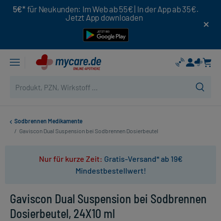
5€*
für Neukunden: Im Web ab 55€ | In der App ab 35€.
Jetzt App downloaden
Sodbrennen Medikamente
/
Gaviscon Dual Suspension bei Sodbrennen Dosierbeutel
Nur für kurze Zeit:
Gratis-Versand* ab 19€
Mindestbestellwert!
Gaviscon Dual Suspension bei Sodbrennen
Dosierbeutel, 24X10 ml