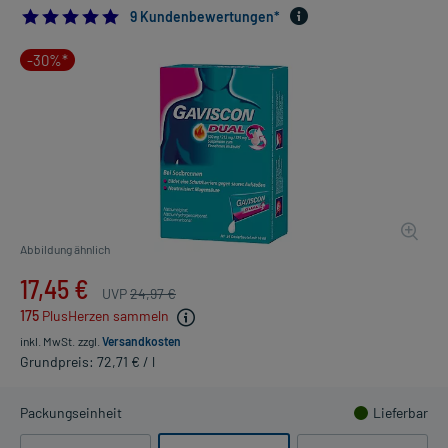
5.0
9 Kundenbewertungen*
-30%*
Abbildung ähnlich
17,45 €
UVP
24,97 €
175
PlusHerzen sammeln
inkl. MwSt.
zzgl.
Versandkosten
Grundpreis: 72,71 € / l
Packungseinheit
Lieferbar