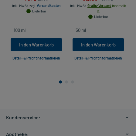
inkl. MwSt.
zzgl.
Versandkosten
inkl. MwSt.
Gratis-Versand
innerhalb
in
Lieferbar
D.
Lieferbar
In den Warenkorb
In den Warenkorb
Detail- & Pflichtinformationen
Detail- & Pflichtinformationen
Kundenservice:
Versandkosten
Apotheke: