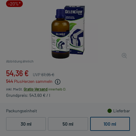
-20%*
Abbildung ähnlich
54,36 €
UVP
67,95 €
544
PlusHerzen sammeln
inkl. MwSt.
Gratis-Versand
innerhalb D.
Grundpreis: 543,60 € / l
Packungseinheit
Lieferbar
30 ml
50 ml
100 ml