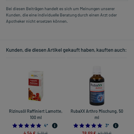
Bei diesen Beiträgen handelt es sich um Meinungen unserer
Kunden, die eine individuelle Beratung durch einen Arzt oder
Apotheker nicht ersetzen können.
Kunden, die diesen Artikel gekauft haben, kauften auch:
Rizinusöl Raffiniert Lamotte,
RubaXX Arthro Mischung, 50
100 ml
ml
5.0
4.6666666666666
4
*
3
*
4,54 €
38,69 €
5,31 €
42,99 €