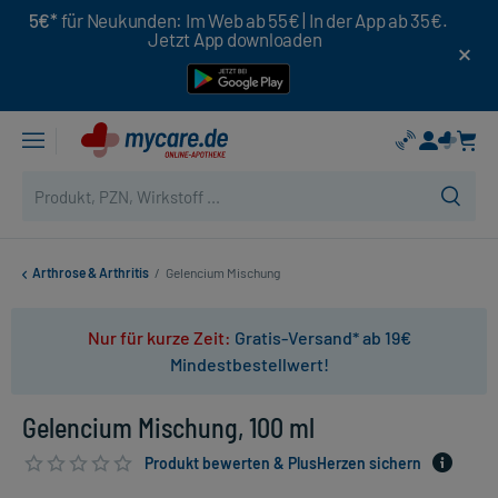
5€*
für Neukunden: Im Web ab 55€ | In der App ab 35€.
Jetzt App downloaden
Arthrose & Arthritis
/
Gelencium Mischung
Nur für kurze Zeit:
Gratis-Versand* ab 19€
Mindestbestellwert!
Gelencium Mischung, 100 ml
Produkt bewerten & PlusHerzen sichern