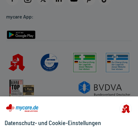
Cookie-Einstellungen
mycare App:
Rückgabe/Widerruf
Barrierefreiheitserklärung
Datenschutz- und Cookie-Einstellungen