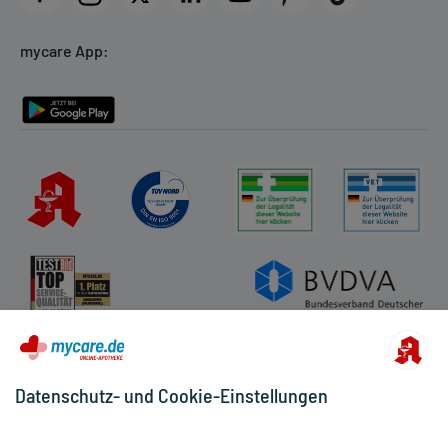
Cookie-Einstellungen
mycare App:
Rückgabe/Widerruf
Barrierefreiheitserklärung
Datenschutz- und Cookie-Einstellungen