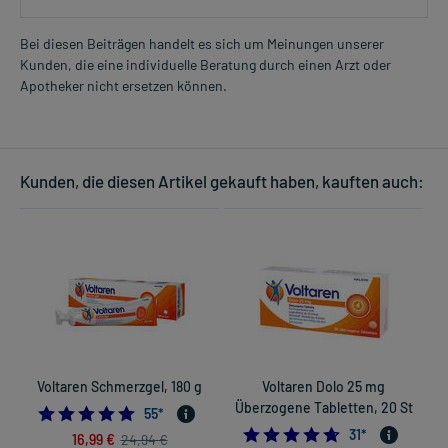
Bei diesen Beiträgen handelt es sich um Meinungen unserer
Kunden, die eine individuelle Beratung durch einen Arzt oder
Apotheker nicht ersetzen können.
Kunden, die diesen Artikel gekauft haben, kauften auch:
Voltaren Schmerzgel, 180 g
Voltaren Dolo 25 mg
Überzogene Tabletten, 20 St
4.872727272727273
55
*
4.67741935483871
31
*
16,99 €
24,94 €