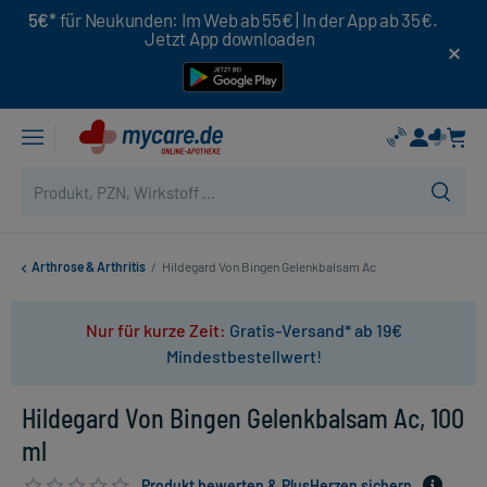
5€*
für Neukunden: Im Web ab 55€ | In der App ab 35€.
Jetzt App downloaden
Arthrose & Arthritis
/
Hildegard Von Bingen Gelenkbalsam Ac
Nur für kurze Zeit:
Gratis-Versand* ab 19€
Mindestbestellwert!
Hildegard Von Bingen Gelenkbalsam Ac, 100
ml
Produkt bewerten & PlusHerzen sichern