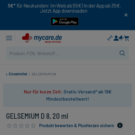
5€*
für Neukunden: Im Web ab 55€ | In der App ab 35€.
Jetzt App downloaden
Einzelmittel
/
GELSEMIUM D 8
Nur für kurze Zeit:
Gratis-Versand* ab 19€
Mindestbestellwert!
GELSEMIUM D 8, 20 ml
Produkt bewerten & PlusHerzen sichern