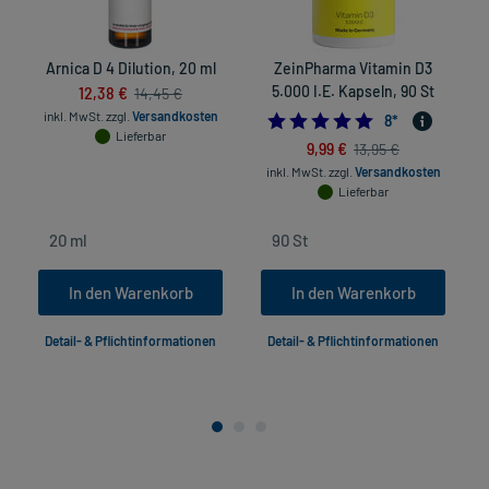
Arnica D 4 Dilution, 20 ml
ZeinPharma Vitamin D3
12,38 €
5.000 I.E. Kapseln, 90 St
14,45 €
inkl. MwSt.
zzgl.
Versandkosten
5.0
8
*
Lieferbar
9,99 €
13,95 €
inkl. MwSt.
zzgl.
Versandkosten
Lieferbar
In den Warenkorb
In den Warenkorb
Detail- & Pflichtinformationen
Detail- & Pflichtinformationen