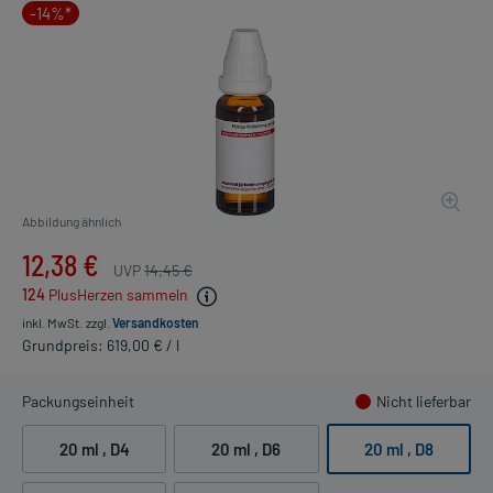
-14%*
Abbildung ähnlich
12,38 €
UVP
14,45 €
124
PlusHerzen sammeln
inkl. MwSt.
zzgl.
Versandkosten
Grundpreis: 619,00 € / l
Packungseinheit
Nicht lieferbar
20 ml
, D4
20 ml
, D6
20 ml
, D8