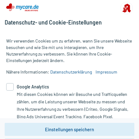
Datenschutz- und Cookie-Einstellungen
Wir verwenden Cookies um zu erfahren, wann Sie unsere Webseite
besuchen und wie Sie mit uns interagieren, um Ihre
Nutzererfahrung zu verbessern. Sie können Ihre Cookie-
Alle Preise gelten inkl. MwSt., ggf. zzgl. Versandkosten
Einstellungen jederzeit ändern.
Informationen auf dieser Website werden ausschließlich für
informative Zwecke zur Verfügung gestellt. Sie ersetzen keinesfalls
Nähere Informationen:
Datenschutzerklärung
Impressum
die Untersuchung und Behandlung durch einen Arzt. Bitte
beachten Sie, dass hierdurch weder Diagnosen gestellt noch
Google Analytics
Therapien eingeleitet werden können. | Diese Webseite benutzt
Mit diesen Cookies können wir Besuche und Trafficquellen
Google Analytics. Lesen Sie bitte dazu die wichtigen Hinweise in
unserer Datenschutzerklärung. Für den Widerruf einer Bestellung
zählen, um die Leistung unserer Webseite zu messen und
nutzen Sie das Formular:
Ihre Nutzererfahrung zu verbessern (Criteo, Google Signals,
Bing Ads Universal Event Tracking, Facebook Pixel,
Vertrag widerrufen
Youtube-Social Plugin).
Einstellungen speichern
Wir weisen darauf hin, dass die