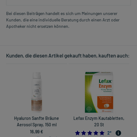
mehrmals täglich
1 bis 2 Stunden vor der Mahlzeit und vor dem Schlafengehen
Bei diesen Beiträgen handelt es sich um Meinungen unserer
Kunden, die eine individuelle Beratung durch einen Arzt oder
Mehr anzeigen
Art der Anwendung?
Apotheker nicht ersetzen können.
Kauen Sie das Arzneimittel gut.
Oder: Lutschen Sie das Arzneimittel langsam oder lassen Sie es im
Mund zergehen.
Kunden, die diesen Artikel gekauft haben, kauften auch:
Dauer der Anwendung?
Ohne ärztlichen Rat sollten Sie das Arzneimittel nicht länger als 2
Wochen anwenden.
Überdosierung?
Es sind keine Überdosierungserscheinungen bekannt. Im
Zweifelsfall wenden Sie sich an Ihren Arzt.
Einnahme vergessen?
Setzen Sie die Einnahme zum nächsten vorgeschriebenen
Hyaluron Sanfte Bräune
Lefax Enzym Kautabletten,
Zeitpunkt ganz normal (also nicht mit der doppelten Menge) fort.
Aerosol Spray, 150 ml
20 St
16,99 €
5.0
2
*
Generell gilt: Achten Sie vor allem bei Säuglingen, Kleinkindern und