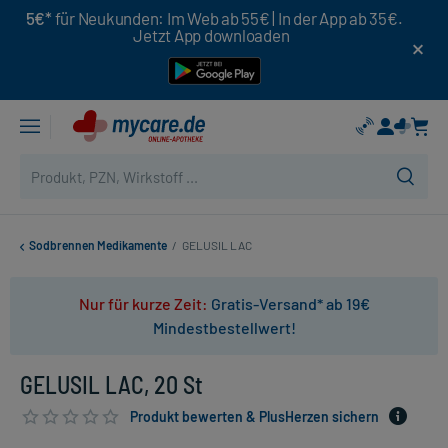
5€*
für Neukunden: Im Web ab 55€ | In der App ab 35€.
Jetzt App downloaden
Sodbrennen Medikamente
/
GELUSIL LAC
Nur für kurze Zeit:
Gratis-Versand* ab 19€
Mindestbestellwert!
GELUSIL LAC, 20 St
Produkt bewerten & PlusHerzen sichern