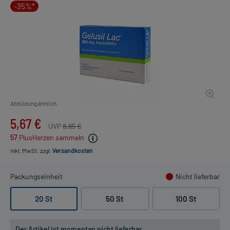
-35%*
Abbildung ähnlich
5,67 €
UVP
8,85 €
57
PlusHerzen sammeln
inkl. MwSt.
zzgl.
Versandkosten
Packungseinheit
Nicht lieferbar
20 St
50 St
100 St
Der Artikel ist momentan nicht lieferbar.