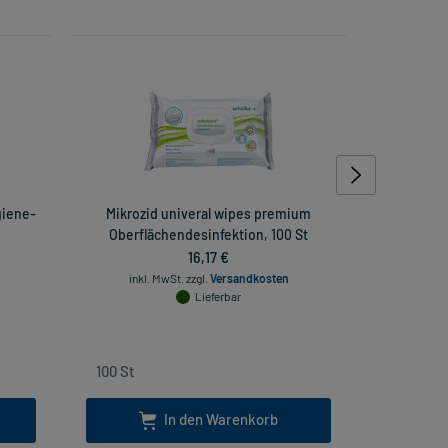
giene-
Mikrozid univeral wipes premium
Baci
Oberflächendesinfektion, 100 St
16,17 €
inkl
inkl. MwSt.
zzgl.
Versandkosten
Lieferbar
In den Warenkorb