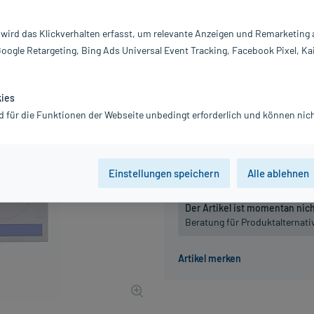
Inhalt:
10
PZN:
0
 wird das Klickverhalten erfasst, um relevante Anzeigen und Remarketing
Hersteller:
M
Google Retargeting, Bing Ads Universal Event Tracking, Facebook Pixel, Ka
12,99 €
130
PlusHerzen s
inkl. MwSt.
zzgl.
Versandkosten
kies
d für die Funktionen der Webseite unbedingt erforderlich und können nich
Packungseinheit
100 St , L
100 St , M
Einstellungen speichern
Alle ablehnen
Der Artikel ist momentan nicht
Beratung für Produktalternat