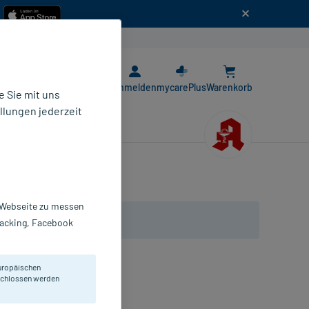
n
E-Rezept App
Anmelden
mycarePlus
Warenkorb
 Sie mit uns
llungen jederzeit
r Webseite zu messen
Tracking, Facebook
uropäischen
ndschuhe. Größe XS.
eschlossen werden
andschuhe