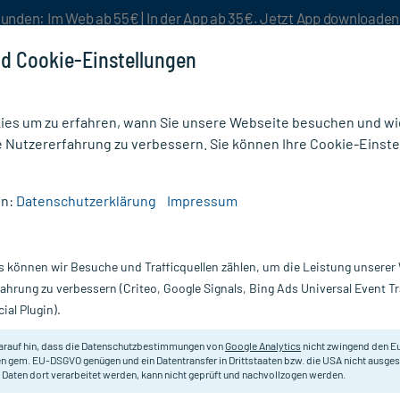
unden: Im Web ab 55€ | In der App ab 35€. Jetzt App downloade
d Cookie-Einstellungen
es um zu erfahren, wann Sie unsere Webseite besuchen und wie
e Nutzererfahrung zu verbessern. Sie können Ihre Cookie-Einste
nlösen
Rezeptur
Aktion %
en:
Datenschutzerklärung
Impressum
z
/
Gentle Skin Sensitive Untersuchungshandschuhe Latex Gr. XS
s können wir Besuche und Trafficquellen zählen, um die Leistung unsere
Nur für kurze Zeit:
Gratis-Versand* ab 19€ Mindestbestellwert!
fahrung zu verbessern (Criteo, Google Signals, Bing Ads Universal Event 
ial Plugin).
arauf hin, dass die Datenschutzbestimmungen von
Google Analytics
nicht zwingend den E
Puderfreie Latexuntersuchungsha
n gem. EU-DSGVO genügen und ein Datentransfer in Drittstaaten bzw. die USA nicht ausg
 Daten dort verarbeitet werden, kann nicht geprüft und nachvollzogen werden.
tex Gr. XS, 100
Darreichung:
H