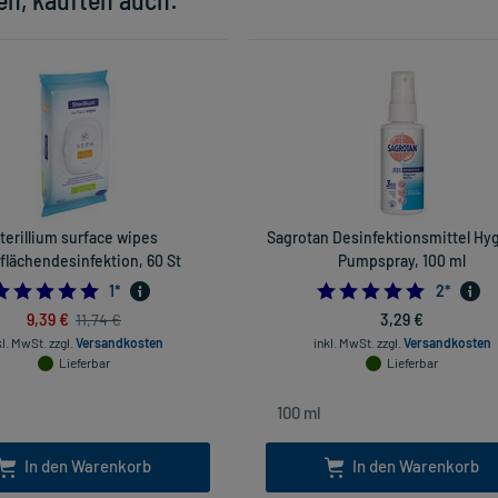
terillium surface wipes
Sagrotan Desinfektionsmittel Hy
flächendesinfektion, 60 St
Pumpspray, 100 ml
5.0
5.0
1
*
2
*
9,39 €
3,29 €
11,74 €
kl. MwSt.
zzgl.
Versandkosten
inkl. MwSt.
zzgl.
Versandkosten
Lieferbar
Lieferbar
In den Warenkorb
In den Warenkorb