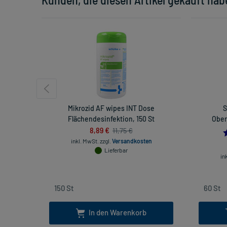
Mikrozid AF wipes INT Dose
S
Flächendesinfektion, 150 St
Ober
8,89 €
11,75 €
inkl. MwSt.
zzgl.
Versandkosten
Lieferbar
in
In den Warenkorb