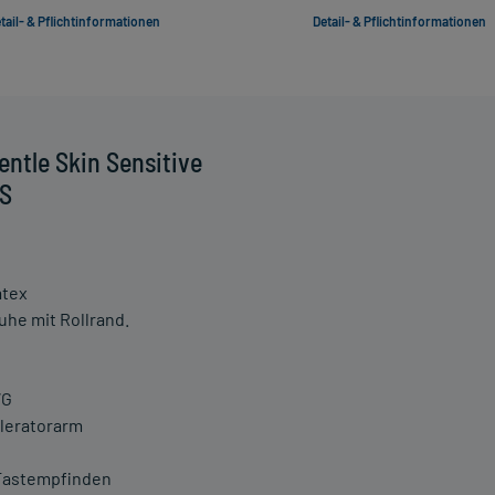
tail- & Pflichtinformationen
Detail- & Pflichtinformationen
ntle Skin Sensitive
XS
atex
he mit Rollrand.
WG
eleratorarm
 Tastempfinden