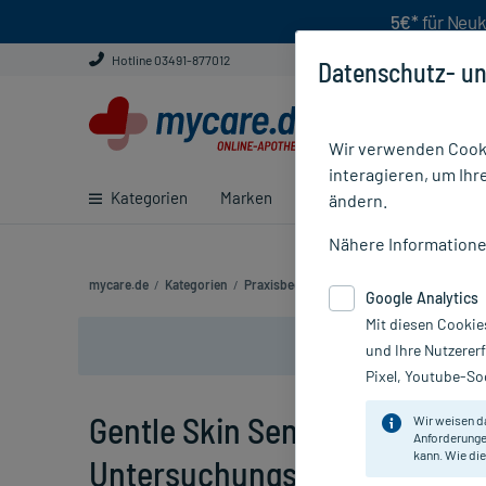
5€*
für Neuk
Hotline 03491-877012
Datenschutz- un
Wir verwenden Cooki
interagieren, um Ihr
Kategorien
Marken
Ratgeber
E-Rezept ei
ändern.
Nähere Information
mycare.de
/
Kategorien
/
Praxisbedarf
/
Handschuhe & Mundschut
Google Analytics
Mit diesen Cookie
und Ihre Nutzerer
Pixel, Youtube-Soc
Gentle Skin Sensitive
Wir weisen d
Anforderunge
kann. Wie die
Untersuchungshandschuhe La