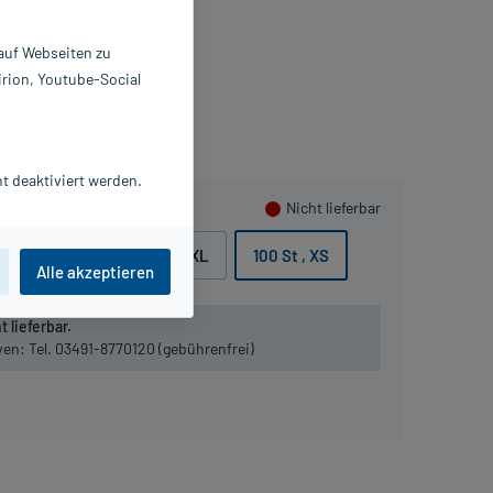
0 St
2243563
 auf Webseiten zu
editrade GmbH
irion, Youtube-Social
ammeln
t deaktiviert werden.
Nicht lieferbar
100 St , S
100 St , XL
100 St , XS
Alle akzeptieren
 lieferbar.
iven:
Tel. 03491-8770120 (gebührenfrei)