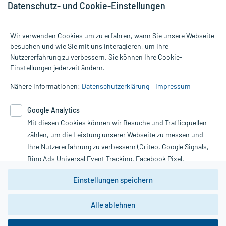
Datenschutz- und Cookie-Einstellungen
Wir verwenden Cookies um zu erfahren, wann Sie unsere Webseite
besuchen und wie Sie mit uns interagieren, um Ihre
Nutzererfahrung zu verbessern. Sie können Ihre Cookie-
Alle Preise gelten inkl. MwSt., ggf. zzgl. Versandkosten
Einstellungen jederzeit ändern.
Informationen auf dieser Website werden ausschließlich für
informative Zwecke zur Verfügung gestellt. Sie ersetzen keinesfalls
Nähere Informationen:
Datenschutzerklärung
Impressum
die Untersuchung und Behandlung durch einen Arzt. Bitte
beachten Sie, dass hierdurch weder Diagnosen gestellt noch
Google Analytics
Therapien eingeleitet werden können. | Diese Webseite benutzt
Mit diesen Cookies können wir Besuche und Trafficquellen
Google Analytics. Lesen Sie bitte dazu die wichtigen Hinweise in
unserer Datenschutzerklärung. Für den Widerruf einer Bestellung
zählen, um die Leistung unserer Webseite zu messen und
nutzen Sie das Formular:
Ihre Nutzererfahrung zu verbessern (Criteo, Google Signals,
Bing Ads Universal Event Tracking, Facebook Pixel,
Vertrag widerrufen
Youtube-Social Plugin).
Einstellungen speichern
Wir weisen darauf hin, dass die
Datenschutzbestimmungen von
Google Analytics
nicht
Alle ablehnen
*Hinweise zu unseren Aktionen und Bewertungen
zwingend den Europäischen Anforderungen gem. EU-
DSGVO genügen und ein Datentransfer in Drittstaaten bzw.
die USA nicht ausgeschlossen werden kann. Wie die