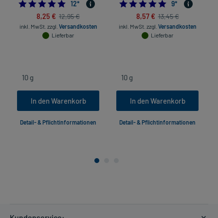
5.0
4.8888888888888
12
*
9
*
8,25 €
8,57 €
12,95 €
13,45 €
inkl. MwSt.
zzgl.
Versandkosten
inkl. MwSt.
zzgl.
Versandkosten
Lieferbar
Lieferbar
In den Warenkorb
In den Warenkorb
Detail- & Pflichtinformationen
Detail- & Pflichtinformationen
Kundenservice: