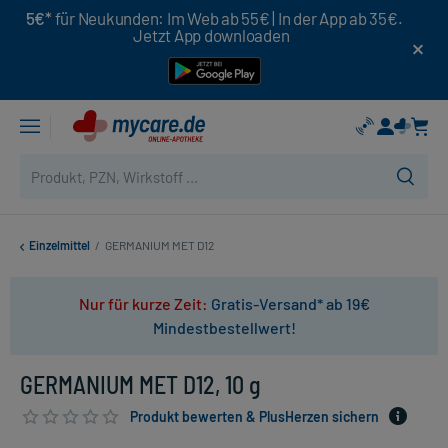
5€*
für Neukunden: Im Web ab 55€ | In der App ab 35€.
Jetzt App downloaden
Einzelmittel
/
GERMANIUM MET D12
Nur für kurze Zeit:
Gratis-Versand* ab 19€
Mindestbestellwert!
GERMANIUM MET D12, 10 g
Produkt bewerten & PlusHerzen sichern