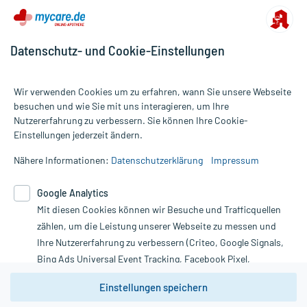
Hilfsstoff
Titandioxid
+
Hilfsstoff
Gelatine
+
Hilfsstoff
Eisen(III)-oxid
+
Hilfsstoff
Eisen(II,III)-oxid
+
Datenschutz- und Cookie-Einstellungen
Hilfsstoff
Eisen(III)-oxidhydrat, schwarz
+
Hilfsstoff
Glucose-Sirup, sprühgetrockneter
+
Wir verwenden Cookies um zu erfahren, wann Sie unsere Webseite
Hilfsstoff
Glucose
6 mg
besuchen und wie Sie mit uns interagieren, um Ihre
Nutzererfahrung zu verbessern. Sie können Ihre Cookie-
Wirkungsweise:
Alle Preise gelten inkl. MwSt., ggf. zzgl. Versandkosten
Einstellungen jederzeit ändern.
Wie wirkt der Inhaltsstoff des Arzneimittels?
Informationen auf dieser Website werden ausschließlich für
informative Zwecke zur Verfügung gestellt. Sie ersetzen keinesfalls
Nähere Informationen:
Datenschutzerklärung
Impressum
Die Inhaltsstoffe entstammen der Pflanze Ginkgo und wirken als
die Untersuchung und Behandlung durch einen Arzt. Bitte
natürliches Gemisch. Zu der Pflanze selbst:
beachten Sie, dass hierdurch weder Diagnosen gestellt noch
Google Analytics
Therapien eingeleitet werden können. | Diese Webseite benutzt
- Aussehen: stattlicher, zweihäusiger Baum mit
Mit diesen Cookies können wir Besuche und Trafficquellen
Google Analytics. Lesen Sie bitte dazu die wichtigen Hinweise in
charakteristisch fächerförmigen, parallelnervigen Blättern, die im
unserer Datenschutzerklärung. Für den Widerruf einer Bestellung
zählen, um die Leistung unserer Webseite zu messen und
Herbst goldgelb leuchten; die weiblichen Zapfen riechen
nutzen Sie das Formular:
Ihre Nutzererfahrung zu verbessern (Criteo, Google Signals,
unangenehm nach Buttersäure
Bing Ads Universal Event Tracking, Facebook Pixel,
- Vorkommen: China, Japan, Korea
Vertrag widerrufen
Youtube-Social Plugin).
- Hauptsächliche Inhaltsstoffe: Ginkgolide, Bilobalid,
Einstellungen speichern
Flavonoide
Wir weisen darauf hin, dass die