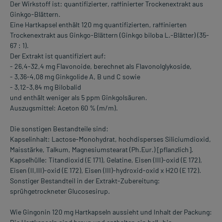
Der Wirkstoff ist: quantifizierter, raffinierter Trockenextrakt aus
Ginkgo-Blättern.
Eine Hartkapsel enthält 120 mg quantifizierten, raffinierten
Trockenextrakt aus Ginkgo-Blättern (Ginkgo biloba L.-Blätter) (35-
67 : 1).
Der Extrakt ist quantifiziert auf:
- 26,4-32,4 mg Flavonoide, berechnet als Flavonolglykoside,
- 3,36-4,08 mg Ginkgolide A, B und C sowie
- 3,12-3,84 mg Bilobalid
und enthält weniger als 5 ppm Ginkgolsäuren.
Auszugsmittel: Aceton 60 % (m/m).
Die sonstigen Bestandteile sind:
Kapselinhalt: Lactose-Monohydrat, hochdisperses Siliciumdioxid,
Maisstärke, Talkum, Magnesiumstearat (Ph.Eur.) [pflanzlich].
Kapselhülle: Titandioxid (E 171), Gelatine, Eisen (III)-oxid (E 172),
Eisen (II,III)-oxid (E 172), Eisen (III)-hydroxid-oxid x H2O (E 172).
Sonstiger Bestandteil in der Extrakt-Zubereitung:
sprühgetrockneter Glucosesirup.
Wie Gingonin 120 mg Hartkapseln aussieht und Inhalt der Packung: