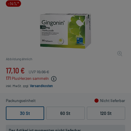
-14%*
Abbildung ähnlich
17,10 €
UVP
19,96 €
171
PlusHerzen sammeln
inkl. MwSt.
zzgl.
Versandkosten
Packungseinheit
Nicht lieferbar
30 St
60 St
120 St
Der Artikel ist momentan nicht lieferbar.