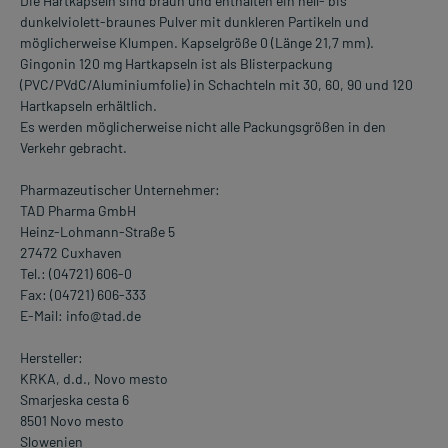
Die Hartkapseln sind braun und enthalten ein hell- bis
dunkelviolett-braunes Pulver mit dunkleren Partikeln und
möglicherweise Klumpen. Kapselgröße 0 (Länge 21,7 mm).
Gingonin 120 mg Hartkapseln ist als Blisterpackung
(PVC/PVdC/Aluminiumfolie) in Schachteln mit 30, 60, 90 und 120
Hartkapseln erhältlich.
Es werden möglicherweise nicht alle Packungsgrößen in den
Verkehr gebracht.
Pharmazeutischer Unternehmer:
TAD Pharma GmbH
Heinz-Lohmann-Straße 5
27472 Cuxhaven
Tel.: (04721) 606-0
Fax: (04721) 606-333
E-Mail: info@tad.de
Hersteller:
KRKA, d.d., Novo mesto
Smarjeska cesta 6
8501 Novo mesto
Slowenien