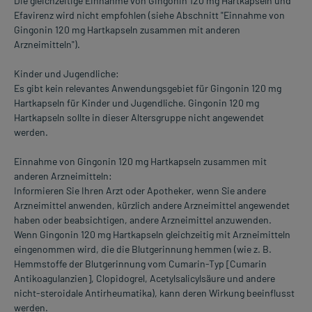
Die gleichzeitige Einnahme von Gingonin 120 mg Hartkapseln und
Efavirenz wird nicht empfohlen (siehe Abschnitt "Einnahme von
Gingonin 120 mg Hartkapseln zusammen mit anderen
Arzneimitteln").
Kinder und Jugendliche:
Es gibt kein relevantes Anwendungsgebiet für Gingonin 120 mg
Hartkapseln für Kinder und Jugendliche. Gingonin 120 mg
Hartkapseln sollte in dieser Altersgruppe nicht angewendet
werden.
Einnahme von Gingonin 120 mg Hartkapseln zusammen mit
anderen Arzneimitteln:
Informieren Sie Ihren Arzt oder Apotheker, wenn Sie andere
Arzneimittel anwenden, kürzlich andere Arzneimittel angewendet
haben oder beabsichtigen, andere Arzneimittel anzuwenden.
Wenn Gingonin 120 mg Hartkapseln gleichzeitig mit Arzneimitteln
eingenommen wird, die die Blutgerinnung hemmen (wie z. B.
Hemmstoffe der Blutgerinnung vom Cumarin-Typ [Cumarin
Antikoagulanzien], Clopidogrel, Acetylsalicylsäure und andere
nicht-steroidale Antirheumatika), kann deren Wirkung beeinflusst
werden.