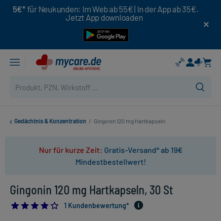
5€*
für Neukunden: Im Web ab 55€ | In der App ab 35€.
Jetzt App downloaden
Gedächtnis & Konzentration
/
Gingonin 120 mg Hartkapseln
Nur für kurze Zeit:
Gratis-Versand* ab 19€
Mindestbestellwert!
Gingonin 120 mg Hartkapseln, 30 St
4.0
1 Kundenbewertung*