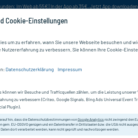
unden: Im Web ab 55€ | In der App ab 35€. Jetzt App downloade
d Cookie-Einstellungen
es um zu erfahren, wann Sie unsere Webseite besuchen und wie
e Nutzererfahrung zu verbessern. Sie können Ihre Cookie-Einste
nlösen
Rezeptur
Aktion %
en:
Datenschutzerklärung
Impressum
Konzentration
/
Ginkgo Stada 120 mg Filmtabletten
s können wir Besuche und Trafficquellen zählen, um die Leistung unsere
Nur für kurze Zeit:
Gratis-Versand* ab 19€ Mindestbestellwert!
fahrung zu verbessern (Criteo, Google Signals, Bing Ads Universal Event 
ial Plugin).
etten, 30 St
STADA
arauf hin, dass die Datenschutzbestimmungen von
Google Analytics
nicht zwingend den E
n gem. EU-DSGVO genügen und ein Datentransfer in Drittstaaten bzw. die USA nicht ausg
 Daten dort verarbeitet werden, kann nicht geprüft und nachvollzogen werden.
Pflanzliches Arzneimittel zur Verb
und der Lebensqualität bei leichte