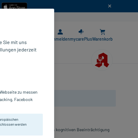
n
E-Rezept App
Anmelden
mycarePlus
Warenkorb
 Sie mit uns
llungen jederzeit
r Webseite zu messen
Tracking, Facebook
uropäischen
eschlossen werden
esserung einer altersbedingten kognitiven Beeinträchtigung
r Demenz.