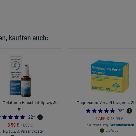
en, kauften auch:
s Melatonin Einschlaf-Spray, 30
Magnesium Verla N Dragees, 20
ml
4.884615
78
*
4.7727272727272725
22
*
12,99 €
18,99 €
9,59 €
11,99 €
inkl. MwSt.
zzgl.
Versandkosten
Lieferbar
kl. MwSt.
zzgl.
Versandkosten