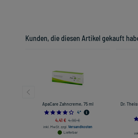
Kunden, die diesen Artikel gekauft hab
ApaCare Zahncreme, 75 ml
Dr. Theis
4.25
4
*
4,41 €
4,90 €
inkl. MwSt.
zzgl.
Versandkosten
Lieferbar
in