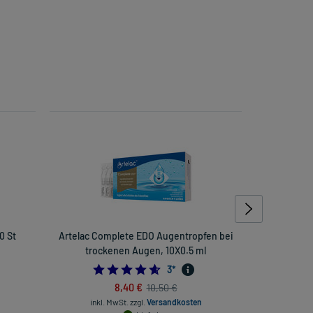
0 St
Artelac Complete EDO Augentropfen bei
Allegra A
trockenen Augen, 10X0.5 ml
384615385
4.666666666666667
3
*
8,40 €
10,50 €
inkl. Mw
inkl. MwSt.
zzgl.
Versandkosten