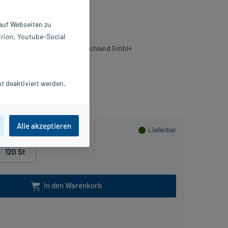
lmtabletten
 auf Webseiten zu
 St
irion, Youtube-Social
538889
TADA Consumer Health Deutschland GmbH
Beipackzettel als PDF
t deaktiviert werden.
PlusHerzen sammeln
Alle akzeptieren
Lieferbar
120 St
In den Warenkorb