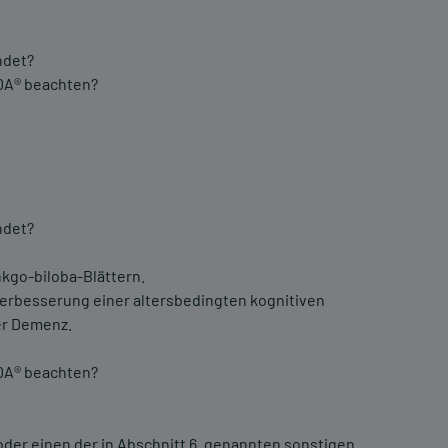
ndet?
ADA® beachten?
ndet?
kgo-biloba-Blättern.
 Verbesserung einer altersbedingten kognitiven
er Demenz.
ADA® beachten?
oder einen der in Abschnitt 6. genannten sonstigen