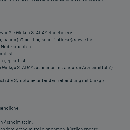
 bevor Sie Ginkgo STADA® einnehmen:
g haben (hämorrhagische Diathese), sowie bei
n Medikamenten.
nt ist.
n geplant ist.
 Ginkgo STADA® zusammen mit anderen Arzneimitteln").
sich die Symptome unter der Behandlung mit Ginkgo
gendliche.
 Arzneimitteln:
e andere Arzneimittel einnehmen, kürzlich andere