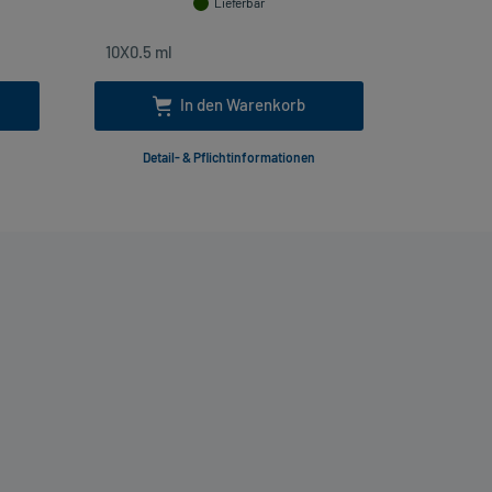
Lieferbar
In den Warenkorb
Detail- & Pflichtinformationen
Deta