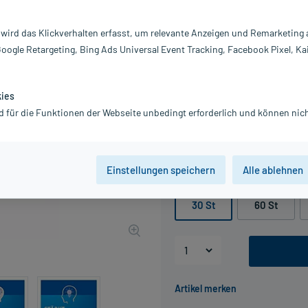
Darreichung:
Fi
 wird das Klickverhalten erfasst, um relevante Anzeigen und Remarketing
Inhalt:
30
Google Retargeting, Bing Ads Universal Event Tracking, Facebook Pixel, Ka
PZN:
11
Hersteller:
S
Information:
kies
22,27 €
d für die Funktionen der Webseite unbedingt erforderlich und können nich
UVP
26,00 €
223
inkl. MwSt.
Gratis-Versand
innerhalb D.
Einstellungen speichern
Alle ablehnen
Packungseinheit
30 St
60 St