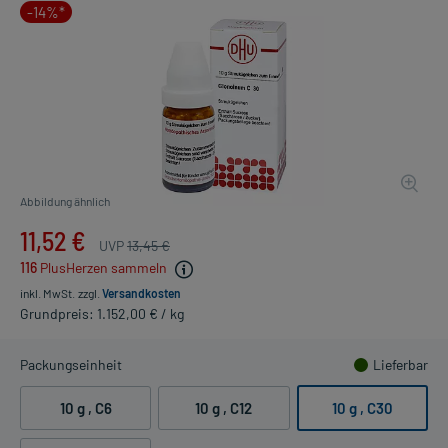
-14%*
Abbildung ähnlich
11,52 €
UVP
13,45 €
116
PlusHerzen sammeln
inkl. MwSt.
zzgl.
Versandkosten
Grundpreis: 1.152,00 € / kg
Packungseinheit
Lieferbar
10 g
, C6
10 g
, C12
10 g
, C30