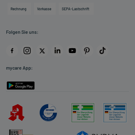
Engagement
Direktabrechnung PKV
Rechnung
Vorkasse
SEPA-Lastschrift
Partner
Apotheke vor Ort
Kundenbewertungen
Folgen Sie uns:
AGB
Impressum
Datenschutz
Cookie-Einstellungen
mycare App:
Rückgabe/Widerruf
Barrierefreiheitserklärung