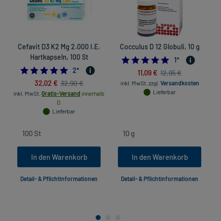
Cefavit D3 K2 Mg 2.000 I.E.
Cocculus D 12 Globuli, 10 g
Hartkapseln, 100 St
5.0
1
*
5.0
2
*
11,09 €
12,95 €
32,02 €
32,90 €
inkl. MwSt.
zzgl.
Versandkosten
Lieferbar
inkl. MwSt.
Gratis-Versand
innerhalb
D.
Lieferbar
In den Warenkorb
In den Warenkorb
Detail- & Pflichtinformationen
Detail- & Pflichtinformationen