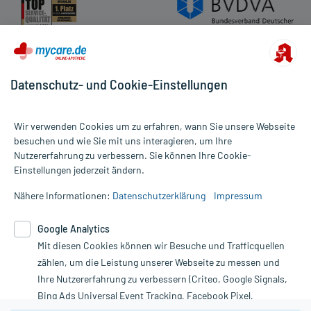
Datenschutz- und Cookie-Einstellungen
Wir verwenden Cookies um zu erfahren, wann Sie unsere Webseite
besuchen und wie Sie mit uns interagieren, um Ihre
Nutzererfahrung zu verbessern. Sie können Ihre Cookie-
Alle Preise gelten inkl. MwSt., ggf. zzgl. Versandkosten
Einstellungen jederzeit ändern.
Informationen auf dieser Website werden ausschließlich für
informative Zwecke zur Verfügung gestellt. Sie ersetzen keinesfalls
Nähere Informationen:
Datenschutzerklärung
Impressum
die Untersuchung und Behandlung durch einen Arzt. Bitte
beachten Sie, dass hierdurch weder Diagnosen gestellt noch
Google Analytics
Therapien eingeleitet werden können. | Diese Webseite benutzt
Mit diesen Cookies können wir Besuche und Trafficquellen
Google Analytics. Lesen Sie bitte dazu die wichtigen Hinweise in
unserer Datenschutzerklärung. Für den Widerruf einer Bestellung
zählen, um die Leistung unserer Webseite zu messen und
nutzen Sie das Formular:
Ihre Nutzererfahrung zu verbessern (Criteo, Google Signals,
Bing Ads Universal Event Tracking, Facebook Pixel,
Vertrag widerrufen