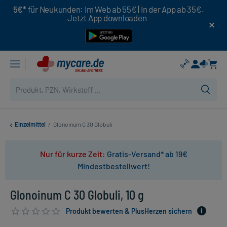
5€*
für Neukunden: Im Web ab 55€ | In der App ab 35€.
Jetzt App downloaden
Einzelmittel
/
Glonoinum C 30 Globuli
Nur für kurze Zeit:
Gratis-Versand* ab 19€
Mindestbestellwert!
Glonoinum C 30 Globuli, 10 g
Produkt bewerten & PlusHerzen sichern