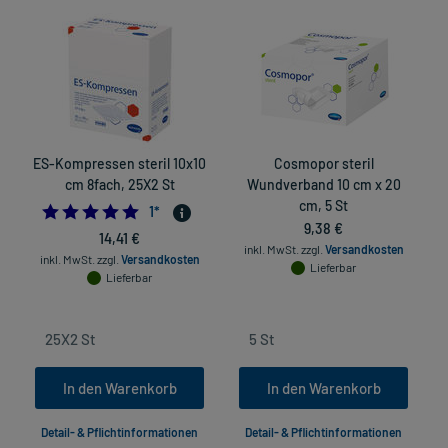
ES-Kompressen steril 10x10
Cosmopor steril
cm 8fach, 25X2 St
Wundverband 10 cm x 20
cm, 5 St
5.0
1
*
9,38 €
14,41 €
inkl. MwSt.
zzgl.
Versandkosten
inkl. MwSt.
zzgl.
Versandkosten
Lieferbar
Lieferbar
In den Warenkorb
In den Warenkorb
Detail- & Pflichtinformationen
Detail- & Pflichtinformationen