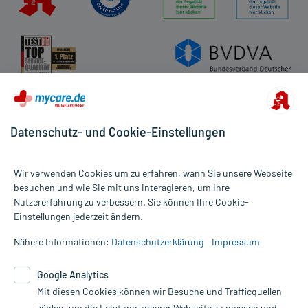
Datenschutz- und Cookie-Einstellungen
Wir verwenden Cookies um zu erfahren, wann Sie unsere Webseite
besuchen und wie Sie mit uns interagieren, um Ihre
Nutzererfahrung zu verbessern. Sie können Ihre Cookie-
Alle Preise gelten inkl. MwSt., ggf. zzgl. Versandkosten
Einstellungen jederzeit ändern.
Informationen auf dieser Website werden ausschließlich für
informative Zwecke zur Verfügung gestellt. Sie ersetzen keinesfalls
Nähere Informationen:
Datenschutzerklärung
Impressum
die Untersuchung und Behandlung durch einen Arzt. Bitte
beachten Sie, dass hierdurch weder Diagnosen gestellt noch
Google Analytics
Therapien eingeleitet werden können. | Diese Webseite benutzt
Google Analytics. Lesen Sie bitte dazu die wichtigen Hinweise in
Mit diesen Cookies können wir Besuche und Trafficquellen
unserer Datenschutzerklärung. Für den Widerruf einer Bestellung
zählen, um die Leistung unserer Webseite zu messen und