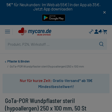
5€*
für Neukunden: Im Web ab 55€ | In der App ab 35€.
Jetzt App downloaden
Pflaster & Binden
/
GoTa-POR Wundpflaster steril (hypoallergen) 250 x 100 mm
Nur für kurze Zeit:
Gratis-Versand* ab 19€
Mindestbestellwert!
GoTa-POR Wundpflaster steril
(hypoallergen) 250 x 100 mm, 50 St