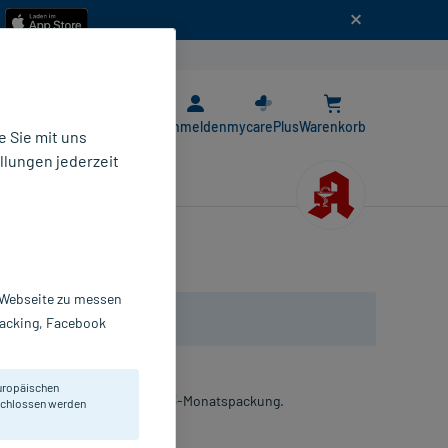
n
E-Rezept App
Anmelden
mycarePlus
Warenkorb
 Sie mit uns
llungen jederzeit
r Webseite zu messen
Tracking, Facebook
uropäischen
rmidin aus Weizen-Extrakt. 3-Monatspackung.
eschlossen werden
pseln