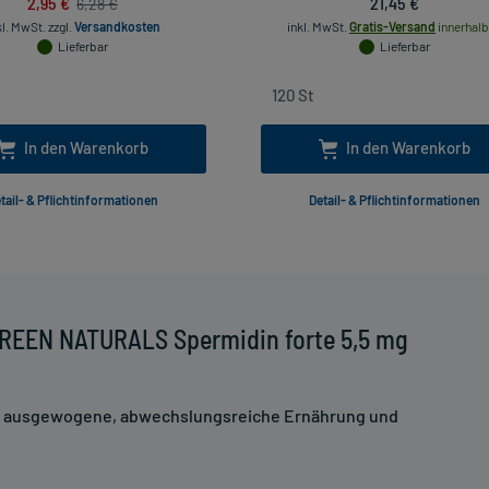
2,95 €
21,45 €
6,28 €
kl. MwSt.
zzgl.
Versandkosten
inkl. MwSt.
Gratis-Versand
innerhalb
Lieferbar
Lieferbar
In den Warenkorb
In den Warenkorb
tail- & Pflichtinformationen
Detail- & Pflichtinformationen
GREEN NATURALS Spermidin forte 5,5 mg
ne ausgewogene, abwechslungsreiche Ernährung und