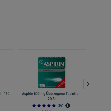
n, 120
Aspirin 500 mg Überzogene Tabletten,
Nase
20 St
5.0
34
*