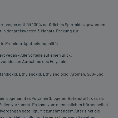
rt vegan enthält 100% natürliches Spermidin, gewonnen
t in der preiswerten 3-Monats-Packung zur
s in Premium-Apothekenqualität.
vegan - Alle Vorteile auf einen Blick:
 zur idealen Aufnahme des Polyamins.
tandioxid, Ethylenoxid, Ethylendioxid, Aromen, Süß- und
 ein sogenanntes Polyamin (biogener Botenstoff), das als
 Zellen vorkommt. Es kann vom menschlichen Körper selbst
lvorgängen beteiligt. Mit zunehmendem Alter sinkt die
immt im Gehirn, Blut und in verschiedenen Geweben