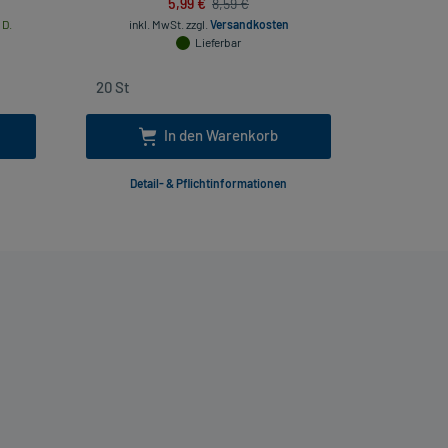
5,99 €
8,59 €
inkl
 D.
inkl. MwSt.
zzgl.
Versandkosten
Lieferbar
In den Warenkorb
Detail- & Pflichtinformationen
Deta