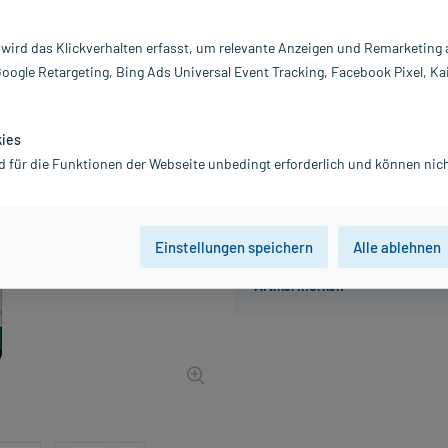
Inhalt:
90
PZN:
18
 wird das Klickverhalten erfasst, um relevante Anzeigen und Remarketing
Hersteller:
He
Google Retargeting, Bing Ads Universal Event Tracking, Facebook Pixel, Ka
49,67 €
UVP
49,95 €
497
inkl. MwSt.
Gratis-Versand
innerhalb D.
kies
d für die Funktionen der Webseite unbedingt erforderlich und können nich
Einstellungen speichern
Alle ablehnen