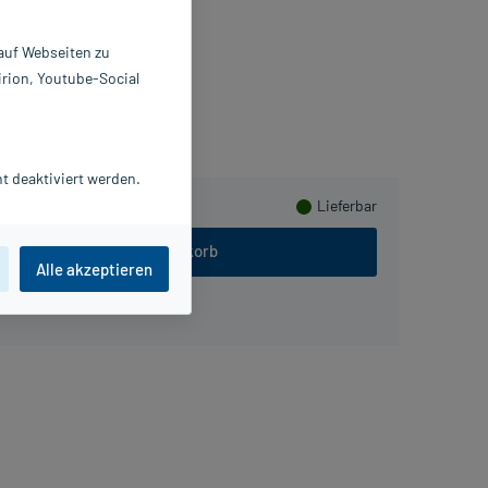
 St
386827
 auf Webseiten zu
ilpflanzenwohl GmbH
irion, Youtube-Social
PlusHerzen sammeln
t deaktiviert werden.
Lieferbar
In den Warenkorb
Alle akzeptieren