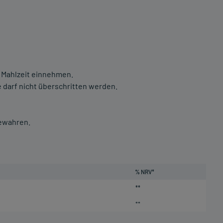
r Mahlzeit einnehmen.
darf nicht überschritten werden.
bewahren.
% NRV*
**
**