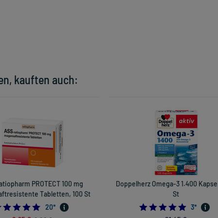
en, kauften auch:
atiopharm PROTECT 100 mg
Doppelherz Omega-3 1.400 Kapsel
tresistente Tabletten, 100 St
St
4.9
5.0
20
*
3
*