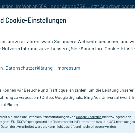
unden: Im Web ab 55€ | In der App ab 35€. Jetzt App downloade
d Cookie-Einstellungen
es um zu erfahren, wann Sie unsere Webseite besuchen und wie
e Nutzererfahrung zu verbessern. Sie können Ihre Cookie-Einste
nlösen
Rezeptur
Aktion %
en:
Datenschutzerklärung
Impressum
g
/
GREEN NATURALS Spermidin forte 5,5 mg vegane Kapseln
s können wir Besuche und Trafficquellen zählen, um die Leistung unsere
Nur für kurze Zeit:
Gratis-Versand* ab 19€ Mindestbestellwert!
fahrung zu verbessern (Criteo, Google Signals, Bing Ads Universal Event 
ial Plugin).
orte 5,5 mg
arauf hin, dass die Datenschutzbestimmungen von
Google Analytics
nicht zwingend den E
Nahrungsergänzungsmittel mit Spe
n gem. EU-DSGVO genügen und ein Datentransfer in Drittstaaten bzw. die USA nicht ausg
 Daten dort verarbeitet werden, kann nicht geprüft und nachvollzogen werden.
Darreichung:
Ka