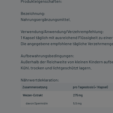
Produkteigenschaften:
Bezeichnung:
Nahrungsergänzungsmittel.
Verwendung/Anwendung/Verzehrempfehlung:
1 Kapsel täglich mit ausreichend Flüssigkeit zu eine
Die angegebene empfohlene tägliche Verzehrmenge 
Aufbewahrungsbedingungen:
Außerhalb der Reichweite von kleinen Kindern auf
Kühl, trocken und lichtgeschützt lagern.
Nährwertdeklaration:
Zusammensetzung
pro Tagesdosis (= 1 Kapsel)
Weizen-Extrakt
275 mg
davon Spermidin
5,5 mg