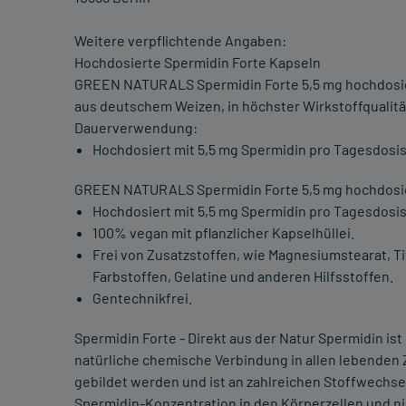
Weitere verpflichtende Angaben:
Hochdosierte Spermidin Forte Kapseln
GREEN NATURALS Spermidin Forte 5,5 mg hochdosie
aus deutschem Weizen, in höchster Wirkstoffqualitä
Dauerverwendung:
Hochdosiert mit 5,5 mg Spermidin pro Tagesdosi
GREEN NATURALS Spermidin Forte 5,5 mg hochdosiert 
Hochdosiert mit 5,5 mg Spermidin pro Tagesdosis
100% vegan mit pflanzlicher Kapselhüllei.
Frei von Zusatzstoffen, wie Magnesiumstearat, Ti
Farbstoffen, Gelatine und anderen Hilfsstoffen.
Gentechnikfrei.
Spermidin Forte - Direkt aus der Natur Spermidin ist
natürliche chemische Verbindung in allen lebenden
gebildet werden und ist an zahlreichen Stoffwechse
Spermidin-Konzentration in den Körperzellen und n