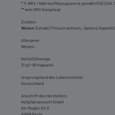
* % NRV = Nährstoffbezugswerte gemäß VO (EU) Nr. 
** kein NRV festgelegt
Zutaten:
Weizen
-Extrakt (Triticum astivum., Samen), Kapselh
Allergene:
Weizen.
Nettofüllmenge:
31 g (= 90 Kapseln)
Ursprungsland des Lebensmittels:
Deutschland
Anschrift des Herstellers:
Heilpflanzenwohl GmbH
Alt-Moabit 101 D
10559 Berlin