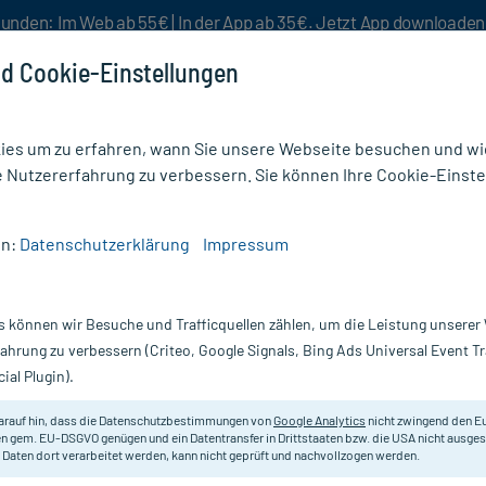
unden: Im Web ab 55€ | In der App ab 35€. Jetzt App downloade
d Cookie-Einstellungen
es um zu erfahren, wann Sie unsere Webseite besuchen und wie
e Nutzererfahrung zu verbessern. Sie können Ihre Cookie-Einste
nlösen
Rezeptur
Aktion %
en:
Datenschutzerklärung
Impressum
creme
/
Halita Zahnpasta
s können wir Besuche und Trafficquellen zählen, um die Leistung unsere
Nur für kurze Zeit:
Gratis-Versand* ab 19€ Mindestbestellwert!
fahrung zu verbessern (Criteo, Google Signals, Bing Ads Universal Event 
ial Plugin).
arauf hin, dass die Datenschutzbestimmungen von
Google Analytics
nicht zwingend den E
Für die tägliche Anwendung, die M
n gem. EU-DSGVO genügen und ein Datentransfer in Drittstaaten bzw. die USA nicht ausg
 Daten dort verarbeitet werden, kann nicht geprüft und nachvollzogen werden.
Darreichung:
Z