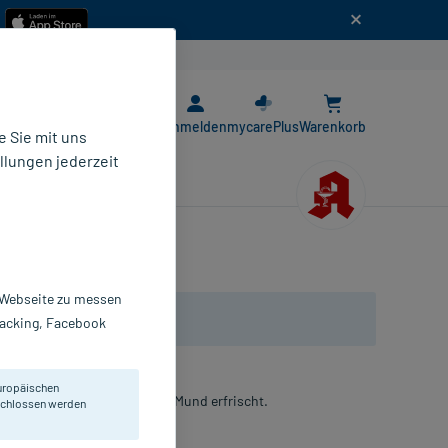
n
E-Rezept App
Anmelden
mycarePlus
Warenkorb
 Sie mit uns
llungen jederzeit
r Webseite zu messen
Tracking, Facebook
uropäischen
undgeruch beseitigt und den Mund erfrischt.
eschlossen werden
ahnpasta