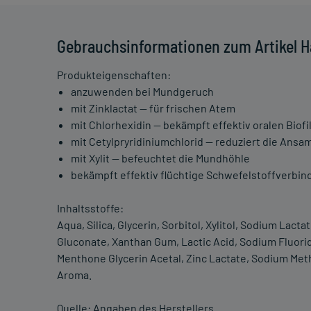
Gebrauchsinformationen zum Artikel H
Produkteigenschaften:
anzuwenden bei Mundgeruch
mit Zinklactat — für frischen Atem
mit Chlorhexidin — bekämpft effektiv oralen Biofi
mit Cetylpryridiniumchlorid — reduziert die Ansam
mit Xylit — befeuchtet die Mundhöhle
bekämpft effektiv flüchtige Schwefelstoffverbi
Inhaltsstoffe:
Aqua, Silica, Glycerin, Sorbitol, Xylitol, Sodium Lac
Gluconate, Xanthan Gum, Lactic Acid, Sodium Fluori
Menthone Glycerin Acetal, Zinc Lactate, Sodium Met
Aroma.
Quelle: Angaben des Herstellers