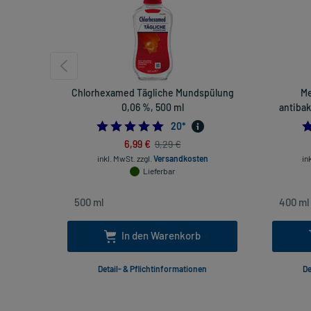
Chlorhexamed Tägliche Mundspülung
Me
0,06 %, 500 ml
antibak
5.0
20
*
6,99 €
9,29 €
inkl. MwSt.
zzgl.
Versandkosten
in
Lieferbar
In den Warenkorb
Detail- & Pflichtinformationen
De