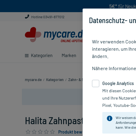
5€*
für Neuk
Hotline 03491-877012
Datenschutz- un
Wir verwenden Cooki
interagieren, um Ihr
Kategorien
Marken
Ratgeber
E-Rezept ei
ändern.
Nähere Information
mycare.de
/
Kategorien
/
Zahn- & Mundpflege
/
Zahnpasta & Zahn
Google Analytics
Mit diesen Cookie
und Ihre Nutzerer
Pixel, Youtube-Soc
Halita Zahnpasta, 75 ml
Wir weisen d
Anforderunge
kann. Wie die
Produkt bewerten & PlusHerzen sichern