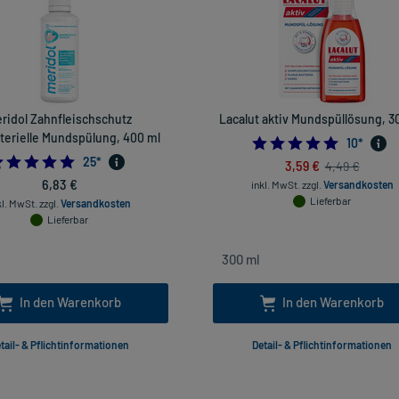
ridol Zahnfleischschutz
Lacalut aktiv Mundspüllösung, 3
terielle Mundspülung, 400 ml
4.8
10
*
4.96
25
*
3,59 €
4,49 €
6,83 €
inkl. MwSt.
zzgl.
Versandkosten
Lieferbar
kl. MwSt.
zzgl.
Versandkosten
Lieferbar
In den Warenkorb
In den Warenkorb
tail- & Pflichtinformationen
Detail- & Pflichtinformationen