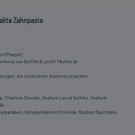
alita Zahnpasta
lm (Plaque)
mlung von Biofilm & greift Fäulnis an
ndungen, die schlechten Atem verursachen
tate, Titanium Dioxide, Sodium Lauryl Sulfate, Sodium
de,
hylparaben, Cetylpyridinium Chloride, Sodium Saccharin,