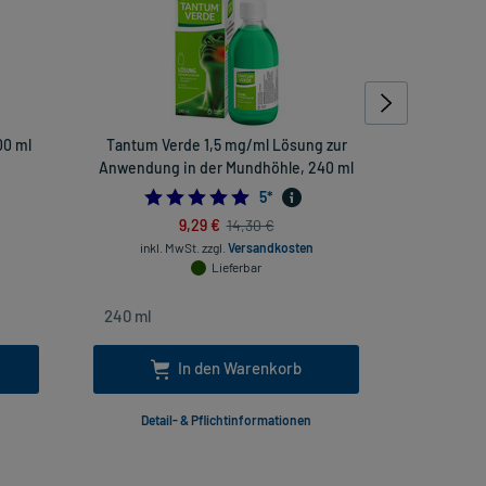
00 ml
Tantum Verde 1,5 mg/ml Lösung zur
Kamis
Anwendung in der Mundhöhle, 240 ml
5.0
5
*
9,29 €
14,30 €
inkl
inkl. MwSt.
zzgl.
Versandkosten
Lieferbar
In den Warenkorb
Detail- & Pflichtinformationen
Deta