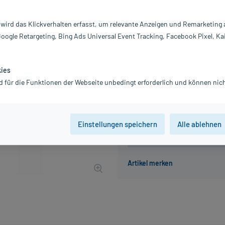
Inhalt:
75
PZN:
0
 wird das Klickverhalten erfasst, um relevante Anzeigen und Remarketing
Hersteller:
D
Google Retargeting, Bing Ads Universal Event Tracking, Facebook Pixel, Ka
4,16 €
UVP
7,73 €
42
Plus
inkl. MwSt.
zzgl.
Versandkosten
kies
Grundpreis: 55,47 € / l
d für die Funktionen der Webseite unbedingt erforderlich und können nich
Einstellungen speichern
Alle ablehnen
Der Artikel ist momentan nicht
Beratung für Produktalternat