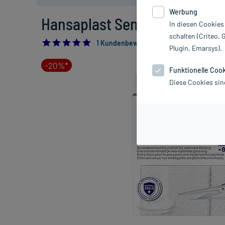
Werbung
Hansaplast Sensitive Pflaster 
In diesen Cookies
schalten (Criteo, 
5.0
1 Kundenbewertung*
Plugin, Emarsys).
-20%*
Funktionelle Coo
Diese Cookies sin