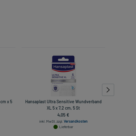
 cm x 5
Hansaplast Ultra Sensitive Wundverband
XL 5 x 7,2 cm, 5 St
Schü
4,05 €
inkl. MwSt.
zzgl.
Versandkosten
inkl
Lieferbar