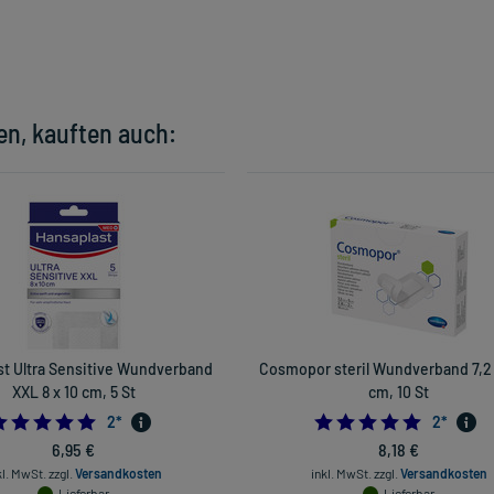
en, kauften auch:
st Ultra Sensitive Wundverband
Cosmopor steril Wundverband 7,2
XXL 8 x 10 cm, 5 St
cm, 10 St
5.0
5.0
2
*
2
*
6,95 €
8,18 €
kl. MwSt.
zzgl.
Versandkosten
inkl. MwSt.
zzgl.
Versandkosten
Lieferbar
Lieferbar