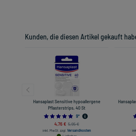
Kunden, die diesen Artikel gekauft hab
Hansaplast Sensitive hypoallergene
Hansapla
Pflasterstrips, 40 St
5.0
9
*
4,76 €
5,95 €
inkl. MwSt.
zzgl.
Versandkosten
in
Lieferbar