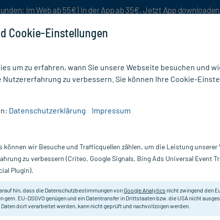
unden: Im Web ab 55€ | In der App ab 35€. Jetzt App downloade
d Cookie-Einstellungen
es um zu erfahren, wann Sie unsere Webseite besuchen und wie
e Nutzererfahrung zu verbessern. Sie können Ihre Cookie-Einste
nlösen
Rezeptur
Aktion %
en:
Datenschutzerklärung
Impressum
ter & Binden
/
Wundpflaster
/
Hansaplast Sensitive Pflaster 1 m x 8 cm
s können wir Besuche und Trafficquellen zählen, um die Leistung unsere
Nur für kurze Zeit:
Gratis-Versand* ab 19€ Mindestbestellwert!
fahrung zu verbessern (Criteo, Google Signals, Bing Ads Universal Event 
ial Plugin).
arauf hin, dass die Datenschutzbestimmungen von
Google Analytics
nicht zwingend den E
n gem. EU-DSGVO genügen und ein Datentransfer in Drittstaaten bzw. die USA nicht ausg
 Daten dort verarbeitet werden, kann nicht geprüft und nachvollzogen werden.