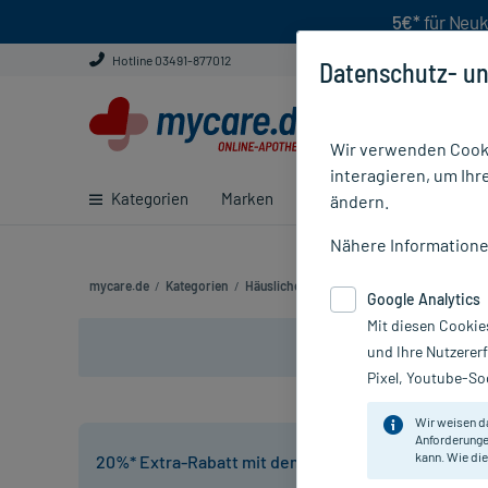
5€*
für Neuk
Hotline 03491-877012
Datenschutz- un
Wir verwenden Cooki
interagieren, um Ihr
Kategorien
Marken
Ratgeber
E-Rezept ei
ändern.
Nähere Information
mycare.de
/
Kategorien
/
Häusliche Pflege
/
Krankenpflege
/
Pflas
Google Analytics
Mit diesen Cookie
und Ihre Nutzerer
Pixel, Youtube-Soc
Wir weisen d
Anforderunge
kann. Wie die
20%* Extra-Rabatt mit dem Code:
HP20