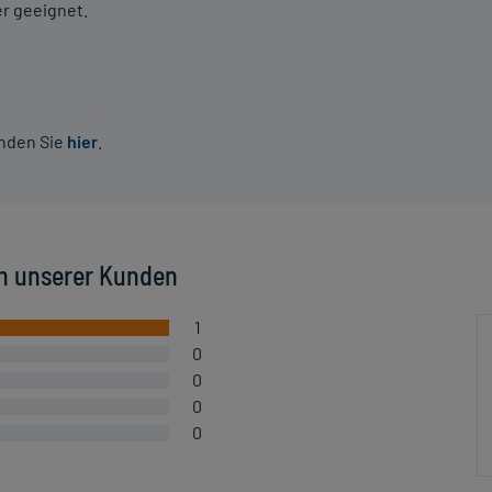
er geeignet.
inden Sie
hier
.
n unserer Kunden
1
0
0
0
0