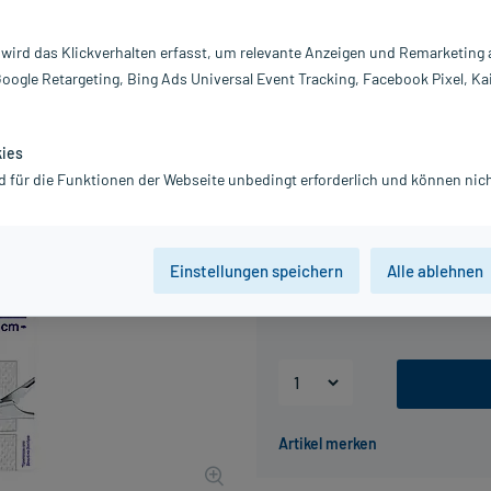
1 m x 8 cm, 1 St
Hansaplast
 wird das Klickverhalten erfasst, um relevante Anzeigen und Remarketing
Google Retargeting, Bing Ads Universal Event Tracking, Facebook Pixel, Ka
Hypoallergener Wundschutz. Pflaste
Darreichung:
Pf
Inhalt:
1 
kies
PZN:
16
d für die Funktionen der Webseite unbedingt erforderlich und können nich
Hersteller:
Be
4,12 €
UVP
5,15 €
42
PlusH
Einstellungen speichern
Alle ablehnen
inkl. MwSt.
zzgl.
Versandkosten