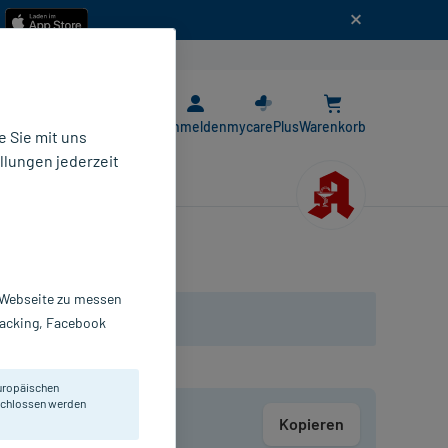
n
E-Rezept App
Anmelden
mycarePlus
Warenkorb
 Sie mit uns
llungen jederzeit
r Webseite zu messen
Tracking, Facebook
uropäischen
eschlossen werden
Kopieren