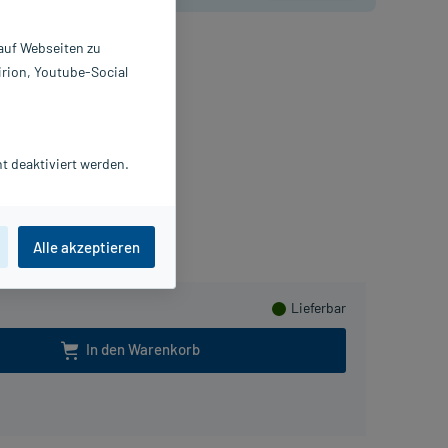
 auf Webseiten zu
irion, Youtube-Social
r für sensible Haut.
laster
St
742761
t deaktiviert werden.
iersdorf AG
erzen sammeln
Alle akzeptieren
Lieferbar
In den Warenkorb