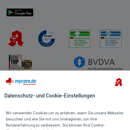
Barrierefreiheitserklärung
Datenschutz- und Cookie-Einstellungen
Wir verwenden Cookies um zu erfahren, wann Sie unsere Webseite
besuchen und wie Sie mit uns interagieren, um Ihre
Nutzererfahrung zu verbessern. Sie können Ihre Cookie-
Alle Preise gelten inkl. MwSt., ggf. zzgl. Versandkosten