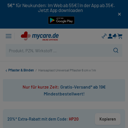
5€*
für Neukunden: Im Web ab 55€ | In der App ab 35€.
Jetzt App downloaden
Pflaster & Binden
/
Hansaplast Universal Pflaster 6 cm x 1 m
Nur für kurze Zeit:
Gratis-Versand* ab 19€
Mindestbestellwert!
20%* Extra-Rabatt mit dem Code:
HP20
Kopieren