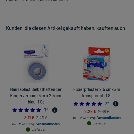
Kunden, die diesen Artikel gekauft haben, kauften auch:
Hansaplast Selbsthaftender
Fixierpflaster 2,5 cmx5 m
Fingerverband 5 m x 2,5 cm
transparent, 1 St
blau, 1 St
5.0
3
*
4.714285714285714
7
*
2,28 €
2,38 €
3,11 €
3,45 €
inkl. MwSt.
zzgl.
Versandkosten
Lieferbar
inkl. MwSt.
zzgl.
Versandkosten
Lieferbar