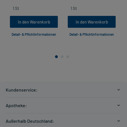
In den Warenkorb
In den Warenkorb
Detail- & Pflichtinformationen
Detail- & Pflichtinformationen
Kundenservice:
Versandkosten
Apotheke:
Zahlungsarten
Ratgeber
Kontakt
Außerhalb Deutschland:
E-Rezept
FAQ