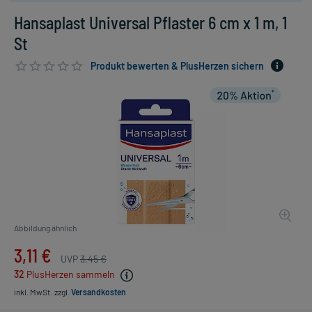
Hansaplast Universal Pflaster 6 cm x 1 m, 1
St
Produkt bewerten & PlusHerzen sichern
Abbildung ähnlich
3,11 €
UVP
3,45 €
32
PlusHerzen sammeln
inkl. MwSt.
zzgl.
Versandkosten