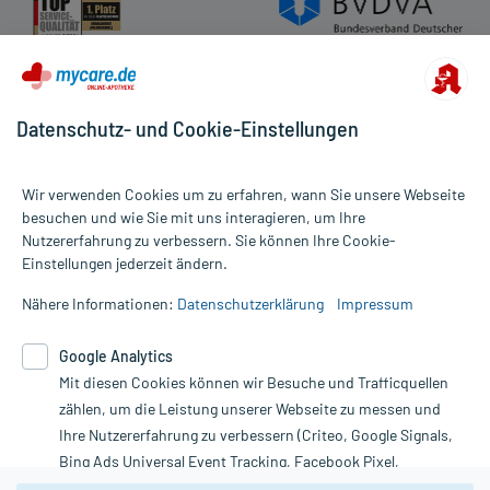
Datenschutz- und Cookie-Einstellungen
Wir verwenden Cookies um zu erfahren, wann Sie unsere Webseite
besuchen und wie Sie mit uns interagieren, um Ihre
Nutzererfahrung zu verbessern. Sie können Ihre Cookie-
Alle Preise gelten inkl. MwSt., ggf. zzgl. Versandkosten
Einstellungen jederzeit ändern.
Informationen auf dieser Website werden ausschließlich für
informative Zwecke zur Verfügung gestellt. Sie ersetzen keinesfalls
Nähere Informationen:
Datenschutzerklärung
Impressum
die Untersuchung und Behandlung durch einen Arzt. Bitte
beachten Sie, dass hierdurch weder Diagnosen gestellt noch
Google Analytics
Therapien eingeleitet werden können. | Diese Webseite benutzt
Mit diesen Cookies können wir Besuche und Trafficquellen
Google Analytics. Lesen Sie bitte dazu die wichtigen Hinweise in
unserer Datenschutzerklärung. Für den Widerruf einer Bestellung
zählen, um die Leistung unserer Webseite zu messen und
nutzen Sie das Formular:
Ihre Nutzererfahrung zu verbessern (Criteo, Google Signals,
Bing Ads Universal Event Tracking, Facebook Pixel,
Vertrag widerrufen
Youtube-Social Plugin).