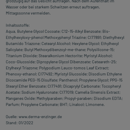
großzügig auf das Gesicht auftragen. Nach dem Aufenthalt im
Wasser oder bei starkem Schwitzen erneut auftragen.
Mittagssonne vermeiden.
Inhaltsstoffe:
Aqua, Butylene Glycol Cocoate; C12-15-Alkyl Benzoate; Bis-
Ethylhexyloxy-phenol Methoxyphenyl Triazine; CI77891; Diethylhexyl
Butamido Triazone; Cetearyl Alcohol; Hexylene Glycol; Ethylhexyl
Salicylate; Butyl Methoxydibenzoyl-me-thane; Polysilicone-15;
Titanium Dioxide; Stearalkonium Hectorite; Myristyl Alcohol;
Coco-Glucoside; Dipropylene Glycol Dibenzoate; Ceteareth-25;
Etylhexyl Triazone; Polypodium Leuco-tomos Leaf Extract;
Phenoxy-ethanol; CI77492; Myristyl Glucoside; Disodium Ethylene
Dicocamide PEG-15 Disulfate; Panthenol; Propylene Glycol; PPG-15
Stearyl Ether Benzoate; CI77491; Dicaprylyl Carbonate; Tocopheryl
Acetate; Sodium Hyaluronate; CI77019; Camelia Sinensis Extract;
Manganes Oxide; Methylparaben; Propyl-paraben; Disodium EDTA;
Parfum; Propylene Carbonate; BHT; Linalool; Limonene.
Quelle: www.derma-enzinger.de
Stand: 01/2022