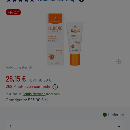
-14%*
Abbildung ähnlich
26,15 €
UVP
30,50 €
262
PlusHerzen sammeln
inkl. MwSt.
Gratis-Versand
innerhalb D.
Grundpreis: 523,00 € / l
Lieferbar