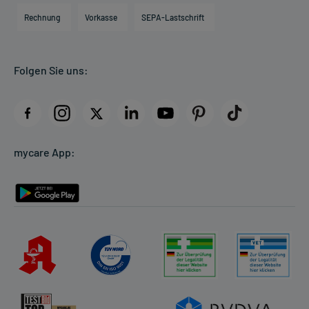
Engagement
Direktabrechnung PKV
Rechnung
Vorkasse
SEPA-Lastschrift
Partner
Apotheke vor Ort
Kundenbewertungen
Folgen Sie uns:
AGB
Impressum
Datenschutz
Cookie-Einstellungen
mycare App:
Rückgabe/Widerruf
Barrierefreiheitserklärung