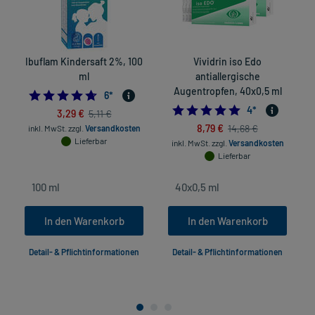
Ibuflam Kindersaft 2%, 100
Vividrin iso Edo
ml
antiallergische
Augentropfen, 40x0,5 ml
4.666666666666667
6
*
5.0
4
*
3,29 €
5,11 €
8,79 €
14,68 €
inkl. MwSt.
zzgl.
Versandkosten
Lieferbar
inkl. MwSt.
zzgl.
Versandkosten
Lieferbar
In den Warenkorb
In den Warenkorb
Detail- & Pflichtinformationen
Detail- & Pflichtinformationen