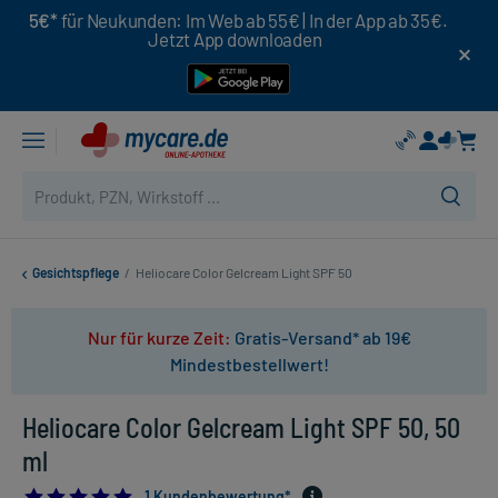
5€*
für Neukunden: Im Web ab 55€ | In der App ab 35€.
Jetzt App downloaden
Gesichtspflege
/
Heliocare Color Gelcream Light SPF 50
Nur für kurze Zeit:
Gratis-Versand* ab 19€
Mindestbestellwert!
Heliocare Color Gelcream Light SPF 50, 50
ml
5.0
1 Kundenbewertung*