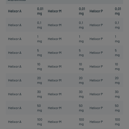
0,01
0,01
0,01
Helixor A
Helixor M
Helixor P
mg
mg
mg
0,1
0,1
0,1
Helixor A
Helixor M
Helixor P
mg
mg
mg
1
1
1
Helixor A
Helixor M
Helixor P
mg
mg
mg
5
5
5
Helixor A
Helixor M
Helixor P
mg
mg
mg
10
10
10
Helixor A
Helixor M
Helixor P
mg
mg
mg
20
20
20
Helixor A
Helixor M
Helixor P
mg
mg
mg
30
30
30
Helixor A
Helixor M
Helixor P
mg
mg
mg
50
50
50
Helixor A
Helixor M
Helixor P
mg
mg
mg
100
100
100
Helixor A
Helixor M
Helixor P
mg
mg
mg