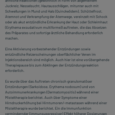
ähnliche Reaktionen (gewöhnlich in Form von allgemeinem
Juckreiz, Nesselsucht, Hautausschlägen, mitunter auch mit
Schwellungen in Mund und Hals (Quinckeödem), Schüttelfrost,
Atemnot und Verkrampfung der Atemwege, vereinzelt mit Schock
oder als akut entzündliche Erkrankung der Haut oder Schleimhaut
(Erythema exsudativum multiforme)) auftreten, die das Absetzen
des Präparates und sofortige ärztliche Behandlung erforderlich
machen.
Eine Aktivierung vorbestehender Entzündungen sowie
entzündliche Reizerscheinungen oberflächlicher Venen im
Injektionsbereich sind möglich. Auch hier ist eine vorübergehende
Therapiepause bis zum Abklingen der Entzündungsreaktion
erforderlich.
Es wurde über das Auftreten chronisch granulomatöser
Entzündungen (Sarkoidose, Erythema nodosum) und von
Autoimmunerkrankungen (Dermatomyositis) während einer
Misteltherapie berichtet. Auch über Symptome einer
Hirndruckerhöhung bei Hirntumoren/-metastasen während einer
Misteltherapie wurde berichtet. Ein die Immunfunktion
vermindernder (immunsuppressiver) Effekt höherer Dosierungen