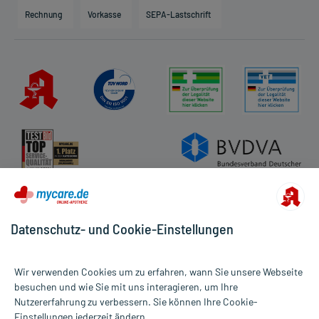
Engagement
Direktabrechnung PKV
Rechnung
Vorkasse
SEPA-Lastschrift
Partner
Apotheke vor Ort
Kundenbewertungen
AGB
Impressum
Datenschutz
Cookie-Einstellungen
Rückgabe/Widerruf
Barrierefreiheitserklärung
Datenschutz- und Cookie-Einstellungen
Wir verwenden Cookies um zu erfahren, wann Sie unsere Webseite
besuchen und wie Sie mit uns interagieren, um Ihre
Nutzererfahrung zu verbessern. Sie können Ihre Cookie-
Alle Preise gelten inkl. MwSt., ggf. zzgl. Versandkosten
Einstellungen jederzeit ändern.