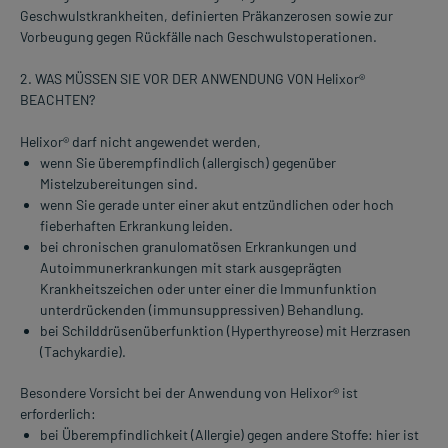
Geschwulstkrankheiten, definierten Präkanzerosen sowie zur
Vorbeugung gegen Rückfälle nach Geschwulstoperationen.
2. WAS MÜSSEN SIE VOR DER ANWENDUNG VON Helixor®
BEACHTEN?
Helixor® darf nicht angewendet werden,
wenn Sie überempfindlich (allergisch) gegenüber
Mistelzubereitungen sind.
wenn Sie gerade unter einer akut entzündlichen oder hoch
fieberhaften Erkrankung leiden.
bei chronischen granulomatösen Erkrankungen und
Autoimmunerkrankungen mit stark ausgeprägten
Krankheitszeichen oder unter einer die Immunfunktion
unterdrückenden (immunsuppressiven) Behandlung.
bei Schilddrüsenüberfunktion (Hyperthyreose) mit Herzrasen
(Tachykardie).
Besondere Vorsicht bei der Anwendung von Helixor® ist
erforderlich:
bei Überempfindlichkeit (Allergie) gegen andere Stoffe: hier ist