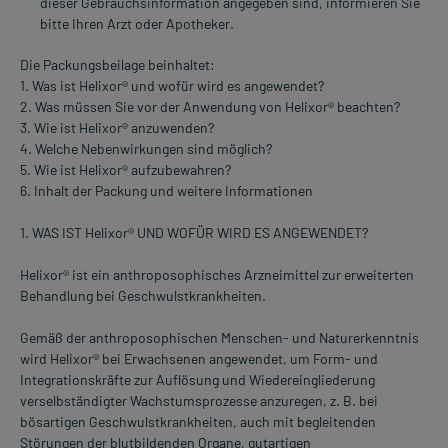
dieser Gebrauchsinformation angegeben sind, informieren Sie
bitte Ihren Arzt oder Apotheker.
Die Packungsbeilage beinhaltet:
1. Was ist Helixor® und wofür wird es angewendet?
2. Was müssen Sie vor der Anwendung von Helixor® beachten?
3. Wie ist Helixor® anzuwenden?
4. Welche Nebenwirkungen sind möglich?
5. Wie ist Helixor® aufzubewahren?
6. Inhalt der Packung und weitere Informationen
1. WAS IST Helixor® UND WOFÜR WIRD ES ANGEWENDET?
Helixor® ist ein anthroposophisches Arzneimittel zur erweiterten
Behandlung bei Geschwulstkrankheiten.
Gemäß der anthroposophischen Menschen- und Naturerkenntnis
wird Helixor® bei Erwachsenen angewendet, um Form- und
Integrationskräfte zur Auflösung und Wiedereingliederung
verselbständigter Wachstumsprozesse anzuregen, z. B. bei
bösartigen Geschwulstkrankheiten, auch mit begleitenden
Störungen der blutbildenden Organe, gutartigen