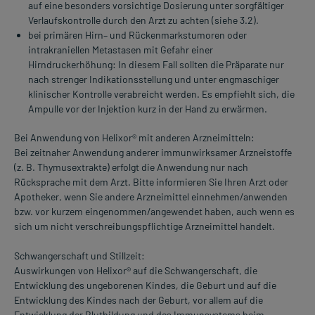
auf eine besonders vorsichtige Dosierung unter sorgfältiger
Verlaufskontrolle durch den Arzt zu achten (siehe 3.2).
bei primären Hirn– und Rückenmarkstumoren oder
intrakraniellen Metastasen mit Gefahr einer
Hirndruckerhöhung: In diesem Fall sollten die Präparate nur
nach strenger Indikationsstellung und unter engmaschiger
klinischer Kontrolle verabreicht werden. Es empfiehlt sich, die
Ampulle vor der Injektion kurz in der Hand zu erwärmen.
Bei Anwendung von Helixor® mit anderen Arzneimitteln:
Bei zeitnaher Anwendung anderer immunwirksamer Arzneistoffe
(z. B. Thymusextrakte) erfolgt die Anwendung nur nach
Rücksprache mit dem Arzt. Bitte informieren Sie Ihren Arzt oder
Apotheker, wenn Sie andere Arzneimittel einnehmen/anwenden
bzw. vor kurzem eingenommen/angewendet haben, auch wenn es
sich um nicht verschreibungspflichtige Arzneimittel handelt.
Schwangerschaft und Stillzeit:
Auswirkungen von Helixor® auf die Schwangerschaft, die
Entwicklung des ungeborenen Kindes, die Geburt und auf die
Entwicklung des Kindes nach der Geburt, vor allem auf die
Entwicklung der Blutbildung und des Immunsystems beim