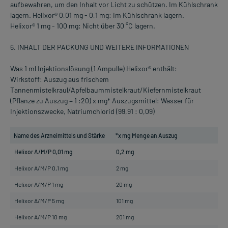
aufbewahren, um den Inhalt vor Licht zu schützen. Im Kühlschrank
lagern. Helixor® 0,01 mg - 0,1 mg: Im Kühlschrank lagern.
Helixor® 1 mg - 100 mg: Nicht über 30 °C lagern.
6. INHALT DER PACKUNG UND WEITERE INFORMATIONEN
Was 1 ml Injektionslösung (1 Ampulle) Helixor® enthält:
Wirkstoff: Auszug aus frischem
Tannenmistelkraul/Apfelbaummistelkraut/Kiefernmistelkraut
(Pflanze zu Auszug = 1 :20) x mg* Auszugsmittel: Wasser für
Injektionszwecke, Natriumchlorid (99,91 : 0,09)
Name des Arzneimittels und Stärke
*x mg Menge an Auszug
Helixor A/M/P 0,01 mg
0,2 mg
Helixor A/M/P 0,1 mg
2 mg
Helixor A/M/P 1 mg
20 mg
Helixor A/M/P 5 mg
101 mg
Helixor A/M/P 10 mg
201 mg