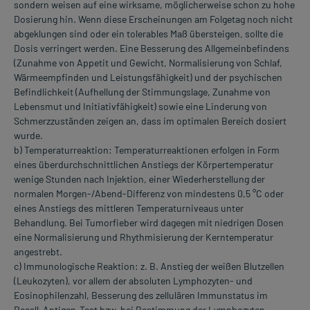
sondern weisen auf eine wirksame, möglicherweise schon zu hohe
Dosierung hin. Wenn diese Erscheinungen am Folgetag noch nicht
abgeklungen sind oder ein tolerables Maß übersteigen, sollte die
Dosis verringert werden. Eine Besserung des Allgemeinbefindens
(Zunahme von Appetit und Gewicht, Normalisierung von Schlaf,
Wärmeempfinden und Leistungsfähigkeit) und der psychischen
Befindlichkeit (Aufhellung der Stimmungslage, Zunahme von
Lebensmut und Initiativfähigkeit) sowie eine Linderung von
Schmerzzuständen zeigen an, dass im optimalen Bereich dosiert
wurde.
b) Temperaturreaktion: Temperaturreaktionen erfolgen in Form
eines überdurchschnittlichen Anstiegs der Körpertemperatur
wenige Stunden nach Injektion, einer Wiederherstellung der
normalen Morgen-/Abend-Differenz von mindestens 0,5 °C oder
eines Anstiegs des mittleren Temperaturniveaus unter
Behandlung. Bei Tumorfieber wird dagegen mit niedrigen Dosen
eine Normalisierung und Rhythmisierung der Kerntemperatur
angestrebt.
c) Immunologische Reaktion: z. B. Anstieg der weißen Blutzellen
(Leukozyten), vor allem der absoluten Lymphozyten- und
Eosinophilenzahl, Besserung des zellulären Immunstatus im
Recall-Antigen-Test bzw. bei Bestimmung der Lymphozyten-