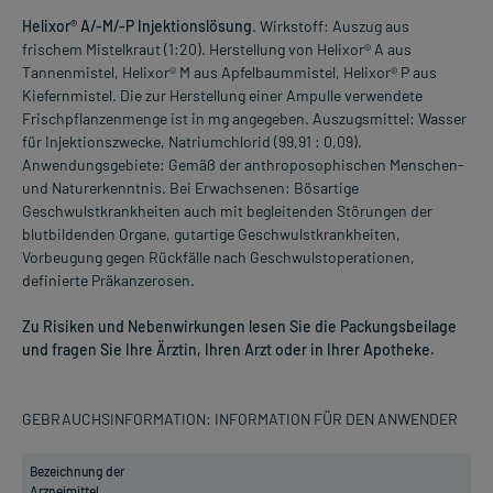
Helixor® A/-M/-P Injektionslösung
. Wirkstoff: Auszug aus
frischem Mistelkraut (1:20). Herstellung von Helixor® A aus
Tannenmistel, Helixor® M aus Apfelbaummistel, Helixor® P aus
Kiefernmistel. Die zur Herstellung einer Ampulle verwendete
Frischpflanzenmenge ist in mg angegeben. Auszugsmittel: Wasser
für Injektionszwecke, Natriumchlorid (99,91 : 0,09).
Anwendungsgebiete: Gemäß der anthroposophischen Menschen-
und Naturerkenntnis. Bei Erwachsenen: Bösartige
Geschwulstkrankheiten auch mit begleitenden Störungen der
blutbildenden Organe, gutartige Geschwulstkrankheiten,
Vorbeugung gegen Rückfälle nach Geschwulstoperationen,
definierte Präkanzerosen.
Zu Risiken und Nebenwirkungen lesen Sie die Packungsbeilage
und fragen Sie Ihre Ärztin, Ihren Arzt oder in Ihrer Apotheke.
GEBRAUCHSINFORMATION: INFORMATION FÜR DEN ANWENDER
Bezeichnung der
Arzneimittel