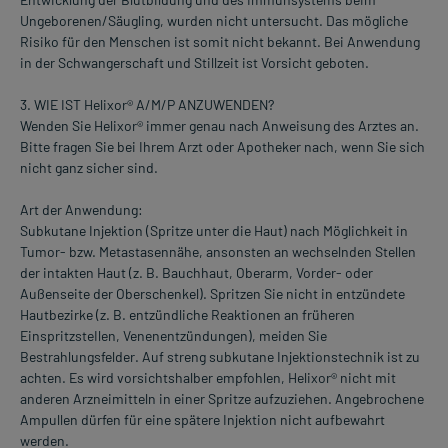
Ungeborenen/Säugling, wurden nicht untersucht. Das mögliche
Risiko für den Menschen ist somit nicht bekannt. Bei Anwendung
in der Schwangerschaft und Stillzeit ist Vorsicht geboten.
3. WIE IST Helixor® A/M/P ANZUWENDEN?
Wenden Sie Helixor® immer genau nach Anweisung des Arztes an.
Bitte fragen Sie bei Ihrem Arzt oder Apotheker nach, wenn Sie sich
nicht ganz sicher sind.
Art der Anwendung:
Subkutane Injektion (Spritze unter die Haut) nach Möglichkeit in
Tumor- bzw. Metastasennähe, ansonsten an wechselnden Stellen
der intakten Haut (z. B. Bauchhaut, Oberarm, Vorder- oder
Außenseite der Oberschenkel). Spritzen Sie nicht in entzündete
Hautbezirke (z. B. entzündliche Reaktionen an früheren
EinspritzsteIlen, Venenentzündungen), meiden Sie
Bestrahlungsfelder. Auf streng subkutane Injektionstechnik ist zu
achten. Es wird vorsichtshalber empfohlen, Helixor® nicht mit
anderen Arzneimitteln in einer Spritze aufzuziehen. Angebrochene
Ampullen dürfen für eine spätere Injektion nicht aufbewahrt
werden.