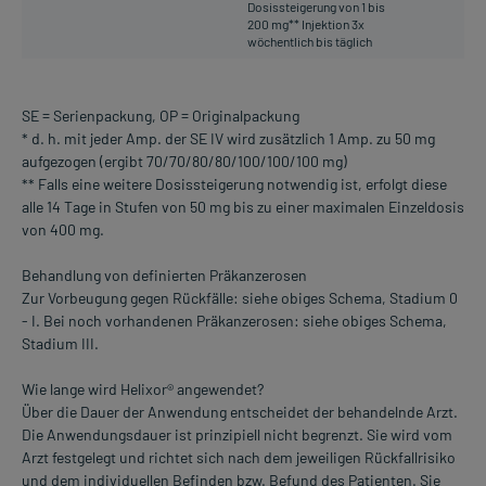
Dosissteigerung von 1 bis
200 mg** Injektion 3x
wöchentlich bis täglich
SE = Serienpackung, OP = Originalpackung
* d. h. mit jeder Amp. der SE IV wird zusätzlich 1 Amp. zu 50 mg
aufgezogen (ergibt 70/70/80/80/100/100/100 mg)
** Falls eine weitere Dosissteigerung notwendig ist, erfolgt diese
alle 14 Tage in Stufen von 50 mg bis zu einer maximalen Einzeldosis
von 400 mg.
Behandlung von definierten Präkanzerosen
Zur Vorbeugung gegen Rückfälle: siehe obiges Schema, Stadium 0
- I. Bei noch vorhandenen Präkanzerosen: siehe obiges Schema,
Stadium III.
Wie lange wird Helixor® angewendet?
Über die Dauer der Anwendung entscheidet der behandelnde Arzt.
Die Anwendungsdauer ist prinzipiell nicht begrenzt. Sie wird vom
Arzt festgelegt und richtet sich nach dem jeweiligen Rückfallrisiko
und dem individuellen Befinden bzw. Befund des Patienten. Sie