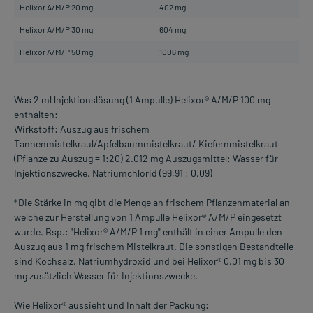
Helixor A/M/P 20 mg
402 mg
Helixor A/M/P 30 mg
604 mg
Helixor A/M/P 50 mg
1006 mg
Was 2 ml lnjektionslösung (1 Ampulle) Helixor® A/M/P 100 mg
enthalten:
Wirkstoff: Auszug aus frischem
Tannenmistelkraul/Apfelbaummistelkraut/ Kiefernmistelkraut
(Pflanze zu Auszug = 1:20) 2.012 mg Auszugsmittel: Wasser für
Injektionszwecke, Natriumchlorid (99,91 : 0,09)
*Die Stärke in mg gibt die Menge an frischem Pflanzenmaterial an,
welche zur Herstellung von 1 Ampulle Helixor® A/M/P eingesetzt
wurde. Bsp.: "Helixor® A/M/P 1 mg" enthält in einer Ampulle den
Auszug aus 1 mg frischem Mistelkraut. Die sonstigen Bestandteile
sind Kochsalz, Natriumhydroxid und bei Helixor® 0,01 mg bis 30
mg zusätzlich Wasser für Injektionszwecke.
Wie Helixor® aussieht und Inhalt der Packung: