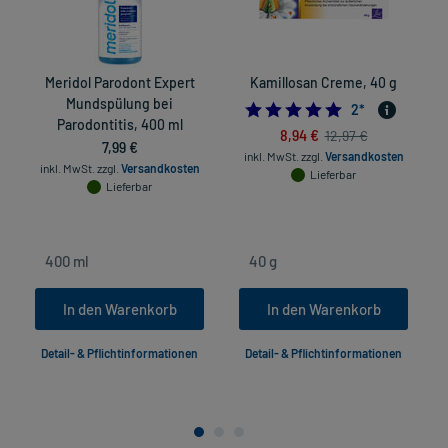
Meridol Parodont Expert
Kamillosan Creme, 40 g
Mundspülung bei
5.0
2
*
Parodontitis, 400 ml
8,94 €
12,97 €
7,99 €
inkl. MwSt.
zzgl.
Versandkosten
inkl. MwSt.
zzgl.
Versandkosten
Lieferbar
Lieferbar
In den Warenkorb
In den Warenkorb
Detail- & Pflichtinformationen
Detail- & Pflichtinformationen