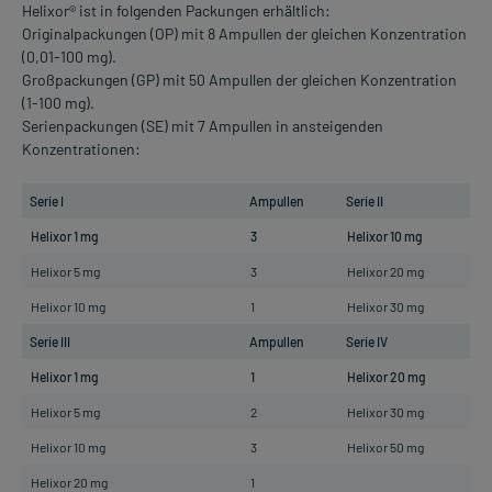
Helixor® ist in folgenden Packungen erhältlich:
Originalpackungen (OP) mit 8 Ampullen der gleichen Konzentration
(0,01-100 mg).
Großpackungen (GP) mit 50 Ampullen der gleichen Konzentration
(1-100 mg).
Serienpackungen (SE) mit 7 Ampullen in ansteigenden
Konzentrationen:
Serie I
Ampullen
Serie II
A
Helixor 1 mg
3
Helixor 10 mg
2
Helixor 5 mg
3
Helixor 20 mg
2
Helixor 10 mg
1
Helixor 30 mg
3
Serie III
Ampullen
Serie IV
A
Helixor 1 mg
1
Helixor 20 mg
2
Helixor 5 mg
2
Helixor 30 mg
2
Helixor 10 mg
3
Helixor 50 mg
3
Helixor 20 mg
1