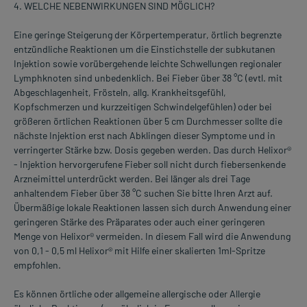
4. WELCHE NEBENWIRKUNGEN SIND MÖGLICH?
Eine geringe Steigerung der Körpertemperatur, örtlich begrenzte
entzündliche Reaktionen um die Einstichstelle der subkutanen
Injektion sowie vorübergehende leichte Schwellungen regionaler
Lymphknoten sind unbedenklich. Bei Fieber über 38 °C (evtl. mit
Abgeschlagenheit, Frösteln, allg. Krankheitsgefühl,
Kopfschmerzen und kurzzeitigen Schwindelgefühlen) oder bei
größeren örtlichen Reaktionen über 5 cm Durchmesser sollte die
nächste Injektion erst nach Abklingen dieser Symptome und in
verringerter Stärke bzw. Dosis gegeben werden. Das durch Helixor®
- Injektion hervorgerufene Fieber soll nicht durch fiebersenkende
Arzneimittel unterdrückt werden. Bei länger als drei Tage
anhaltendem Fieber über 38 °C suchen Sie bitte Ihren Arzt auf.
Übermäßige lokale Reaktionen lassen sich durch Anwendung einer
geringeren Stärke des Präparates oder auch einer geringeren
Menge von Helixor® vermeiden. In diesem Fall wird die Anwendung
von 0,1 - 0,5 ml Helixor® mit Hilfe einer skalierten 1ml-Spritze
empfohlen.
Es können örtliche oder allgemeine allergische oder Allergie