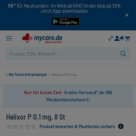
5€*
für Neukunden: Im Web ab 55€ | In der App ab 35€.
Jetzt App downloaden
Bei Tumorerkrankungen
/
Helixor P 0.1 mg
Nur für kurze Zeit:
Gratis-Versand* ab 19€
Mindestbestellwert!
Helixor P 0.1 mg, 8 St
Produkt bewerten & PlusHerzen sichern