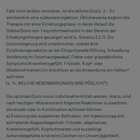
Falls nicht anders verordnet, ist die übliche Dosis: 2 - 3 x
wöchentlich eine subkutane Injektion. Üblicherweise beginnt die
Therapie mit einer Einleitungsphase, in deren Verlauf die
Stärke/Dosis von 1 mg schrittweise bis in den Bereich der
Erhaltungstherapie gesteigert wird (s. Schema 3.2.1). Die
Dosissteigerung wird unterbrochen, sobald eine
Entzündungsreaktion an der EinspritzsteIle (Rötung, Schwellung,
Verhärtung im Unterhautgewebe), Fieber oder grippeähnliche
Symptome (Krankheitsgefühl, Frösteln, Kopf- oder
Gliederschmerzen) im Anschluss an die Anwendung von Helixor®
auftreten
(s. "4. WELCHE NEBENWIRKUNGEN SIND MÖGLICH?").
Die optimale Dosis muss individuell ermittelt werden. Hierzu sind
nach heutigem Wissensstand folgende Reaktionen zu beachten,
die einzeln oder in Kombination auftreten können:
a) Änderung des subjektiven Befindens: Am Injektionstag evtl.
auftretende Abgeschlagenheit, Frösteln, allgemeines
Krankheitsgefühl, Kopfschmerzen und kurzzeitige
Schwindelgefühle sind keine Zeichen von Unverträglichkeit,