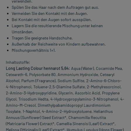
verwenden.
Spülen Sie das Haar nach dem Auftragen gut aus.
Vermeiden Sie den Kontakt mit den Augen.
Bei Kontakt mit den Augen sofort ausspülen.
Lagern Sie die resultierende Mischung unter keinen
Umständen.
Tragen Sie geeignete Handschuhe.
Außerhalb der Reichweite von Kindern aufbewahren.
Mischungsverhältnis 1+1.
Inhaltsstoffe:
Long Lasting Colour hennarot 5,64:
Aqua (Water), Cocamide Mea,
Ceteareth-6, Polysorbate 80, Ammonium Hydroxide, Cetearyl
Alcohol, Parfum (Fragrance), Sodium Sulfite, 2-Amino-6-Chloro-
4-Nitrophenol, Toluene-2,5-Diamine Sulfate, 2-Methylresorcinol,
2-Amino-3-Hydroxypyridine, Glycerin, Ascorbic Acid, Propylene
Glycol, Trisodium Hedta, 4-Hydroxypropylamino-3-Nitrophenol, 4-
Amino-M-Cresol, Dimethylpabamidopropyl Laurdimonium
Tosylate, 1-Naphtol, 4-Amino-2-Hydroxytoluene, Helianthus
Annuus (Sunflower) Seed Extract*, Chamomilla Recutita
(Matricaria Flower) Extract*, Camellia Sinensis (Leaf) Extract*,
Melissa Officinalis (Leaf) Extract*, Humulus Lupulus (Hops Flower)