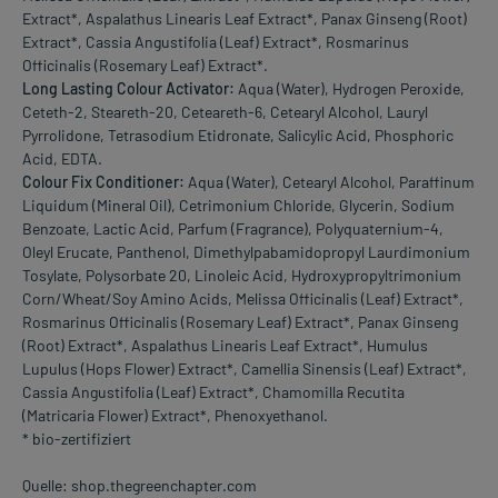
Extract*, Aspalathus Linearis Leaf Extract*, Panax Ginseng (Root)
Extract*, Cassia Angustifolia (Leaf) Extract*, Rosmarinus
Officinalis (Rosemary Leaf) Extract*.
Long Lasting Colour Activator:
Aqua (Water), Hydrogen Peroxide,
Ceteth-2, Steareth-20, Ceteareth-6, Cetearyl Alcohol, Lauryl
Pyrrolidone, Tetrasodium Etidronate, Salicylic Acid, Phosphoric
Acid, EDTA.
Colour Fix Conditioner:
Aqua (Water), Cetearyl Alcohol, Paraffinum
Liquidum (Mineral Oil), Cetrimonium Chloride, Glycerin, Sodium
Benzoate, Lactic Acid, Parfum (Fragrance), Polyquaternium-4,
Oleyl Erucate, Panthenol, Dimethylpabamidopropyl Laurdimonium
Tosylate, Polysorbate 20, Linoleic Acid, Hydroxypropyltrimonium
Corn/Wheat/Soy Amino Acids, Melissa Officinalis (Leaf) Extract*,
Rosmarinus Officinalis (Rosemary Leaf) Extract*, Panax Ginseng
(Root) Extract*, Aspalathus Linearis Leaf Extract*, Humulus
Lupulus (Hops Flower) Extract*, Camellia Sinensis (Leaf) Extract*,
Cassia Angustifolia (Leaf) Extract*, Chamomilla Recutita
(Matricaria Flower) Extract*, Phenoxyethanol.
* bio-zertifiziert
Quelle: shop.thegreenchapter.com