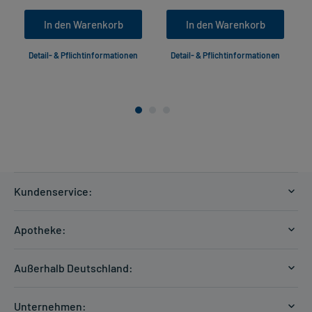
In den Warenkorb
In den Warenkorb
Detail- & Pflichtinformationen
Detail- & Pflichtinformationen
Kundenservice:
Versandkosten
Apotheke:
Zahlungsarten
Ratgeber
Kontakt
Außerhalb Deutschland:
E-Rezept
FAQ
Versandkosten Schweiz
Papierrezept einlösen
Hilfe
Unternehmen: