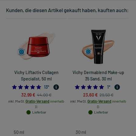
Kunden, die diesen Artikel gekauft haben, kauften auch:
Vichy Liftactiv Collagen
Vichy Dermablend Make-up
Specialist, 50 ml
35 Sand, 30 ml
4.6923076923076925
5.0
13
*
1
*
32,99 €
23,60 €
44,00 €
29,50 €
inkl. MwSt.
Gratis-Versand
innerhalb
inkl. MwSt.
Gratis-Versand
innerhalb
in
D.
D.
Lieferbar
Lieferbar