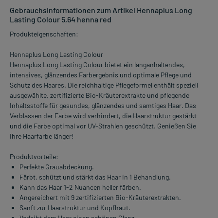
Gebrauchsinformationen zum Artikel Hennaplus Long
Lasting Colour 5,64 henna red
Produkteigenschaften:
Hennaplus Long Lasting Colour
Hennaplus Long Lasting Colour bietet ein langanhaltendes,
intensives, glänzendes Farbergebnis und optimale Pflege und
Schutz des Haares. Die reichhaltige Pflegeformel enthält speziell
ausgewählte, zertifizierte Bio-Kräuterextrakte und pflegende
Inhaltsstoffe für gesundes, glänzendes und samtiges Haar. Das
Verblassen der Farbe wird verhindert, die Haarstruktur gestärkt
und die Farbe optimal vor UV-Strahlen geschützt. Genießen Sie
Ihre Haarfarbe länger!
Produktvorteile:
Perfekte Grauabdeckung.
Färbt, schützt und stärkt das Haar in 1 Behandlung.
Kann das Haar 1-2 Nuancen heller färben.
Angereichert mit 9 zertifizierten Bio-Kräuterextrakten.
Sanft zur Haarstruktur und Kopfhaut.
Verleiht dem Haar einen schönen Glanz.