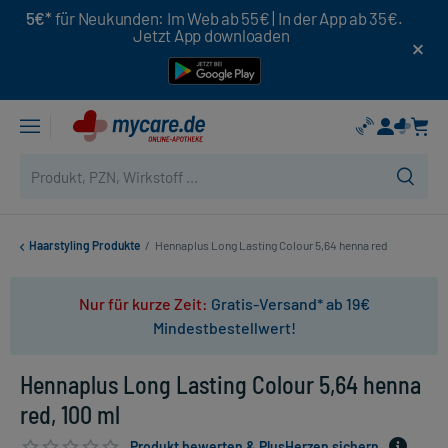
5€*
für Neukunden: Im Web ab 55€ | In der App ab 35€.
Jetzt App downloaden
Haarstyling Produkte
/
Hennaplus Long Lasting Colour 5,64 henna red
Nur für kurze Zeit:
Gratis-Versand* ab 19€
Mindestbestellwert!
Hennaplus Long Lasting Colour 5,64 henna
red, 100 ml
Produkt bewerten & PlusHerzen sichern