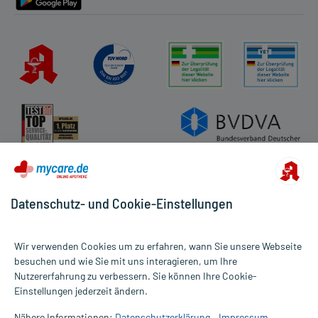
Datenschutz- und Cookie-Einstellungen
Wir verwenden Cookies um zu erfahren, wann Sie unsere Webseite
besuchen und wie Sie mit uns interagieren, um Ihre
Nutzererfahrung zu verbessern. Sie können Ihre Cookie-
Alle Preise gelten inkl. MwSt., ggf. zzgl. Versandkosten
Einstellungen jederzeit ändern.
Informationen auf dieser Website werden ausschließlich für
informative Zwecke zur Verfügung gestellt. Sie ersetzen keinesfalls
Nähere Informationen:
Datenschutzerklärung
Impressum