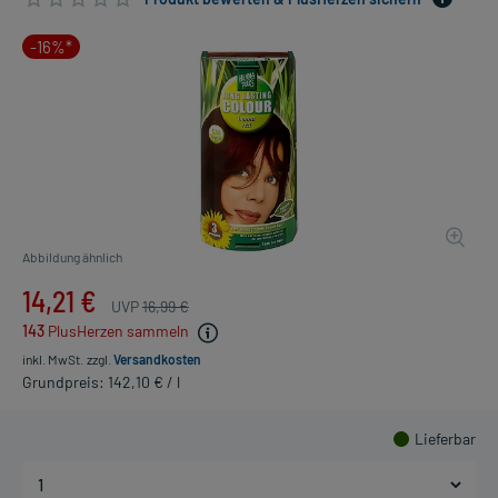
-16%*
Abbildung ähnlich
14,21 €
UVP
16,99 €
143
PlusHerzen sammeln
inkl. MwSt.
zzgl.
Versandkosten
Grundpreis: 142,10 € / l
Lieferbar