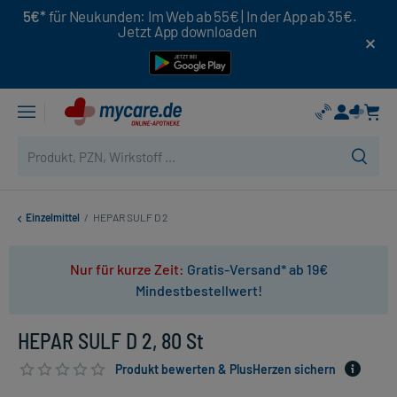
5€*
für Neukunden: Im Web ab 55€ | In der App ab 35€.
Jetzt App downloaden
Einzelmittel
/
HEPAR SULF D 2
Nur für kurze Zeit:
Gratis-Versand* ab 19€
Mindestbestellwert!
HEPAR SULF D 2, 80 St
Produkt bewerten & PlusHerzen sichern