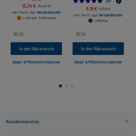
4.96551724137931
29
*
13,24 €
15,45 €
6,19 €
9,28 €
inkl. MwSt.
zzgl.
Versandkosten
inkl. MwSt.
zzgl.
Versandkosten
Lieferzeit
: 5 Werktage
Lieferbar
In den Warenkorb
In den Warenkorb
Detail- & Pflichtinformationen
Detail- & Pflichtinformationen
Kundenservice:
Versandkosten