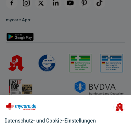
Datenschutz
Cookie-Einstellungen
mycare App:
Rückgabe/Widerruf
Barrierefreiheitserklärung
Datenschutz- und Cookie-Einstellungen