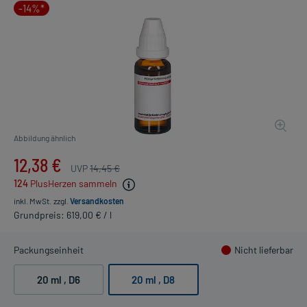
-14%*
Abbildung ähnlich
12,38 €
UVP
14,45 €
124
PlusHerzen sammeln
inkl. MwSt.
zzgl.
Versandkosten
Grundpreis: 619,00 € / l
Packungseinheit
Nicht lieferbar
20 ml
, D6
20 ml
, D8