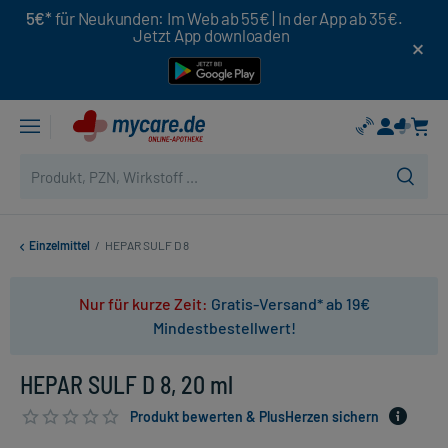
5€*
für Neukunden: Im Web ab 55€ | In der App ab 35€.
Jetzt App downloaden
Einzelmittel
/
HEPAR SULF D 8
Nur für kurze Zeit:
Gratis-Versand* ab 19€
Mindestbestellwert!
HEPAR SULF D 8, 20 ml
Produkt bewerten & PlusHerzen sichern