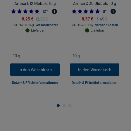
Arnica D12 Globuli, 10 g
Arnica C 30 Globuli, 10 g
5.0
4.8888888888888
12
*
9
*
8,25 €
8,57 €
12,95 €
13,45 €
inkl. MwSt.
zzgl.
Versandkosten
inkl. MwSt.
zzgl.
Versandkosten
Lieferbar
Lieferbar
In den Warenkorb
In den Warenkorb
Detail- & Pflichtinformationen
Detail- & Pflichtinformationen