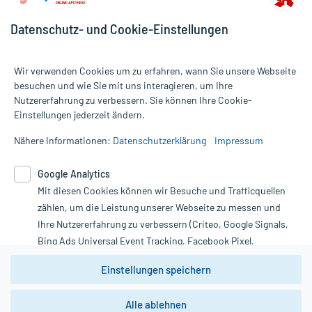
Datenschutz- und Cookie-Einstellungen
Wir verwenden Cookies um zu erfahren, wann Sie unsere Webseite
besuchen und wie Sie mit uns interagieren, um Ihre
Nutzererfahrung zu verbessern. Sie können Ihre Cookie-
Alle Preise gelten inkl. MwSt., ggf. zzgl. Versandkosten
Einstellungen jederzeit ändern.
Informationen auf dieser Website werden ausschließlich für
informative Zwecke zur Verfügung gestellt. Sie ersetzen keinesfalls
Nähere Informationen:
Datenschutzerklärung
Impressum
die Untersuchung und Behandlung durch einen Arzt. Bitte
beachten Sie, dass hierdurch weder Diagnosen gestellt noch
Google Analytics
Therapien eingeleitet werden können. | Diese Webseite benutzt
Mit diesen Cookies können wir Besuche und Trafficquellen
Google Analytics. Lesen Sie bitte dazu die wichtigen Hinweise in
unserer Datenschutzerklärung. Für den Widerruf einer Bestellung
zählen, um die Leistung unserer Webseite zu messen und
nutzen Sie das Formular:
Ihre Nutzererfahrung zu verbessern (Criteo, Google Signals,
Bing Ads Universal Event Tracking, Facebook Pixel,
Vertrag widerrufen
Youtube-Social Plugin).
Einstellungen speichern
Wir weisen darauf hin, dass die
Datenschutzbestimmungen von
Google Analytics
nicht
Alle ablehnen
*Hinweise zu unseren Aktionen und Bewertungen
zwingend den Europäischen Anforderungen gem. EU-