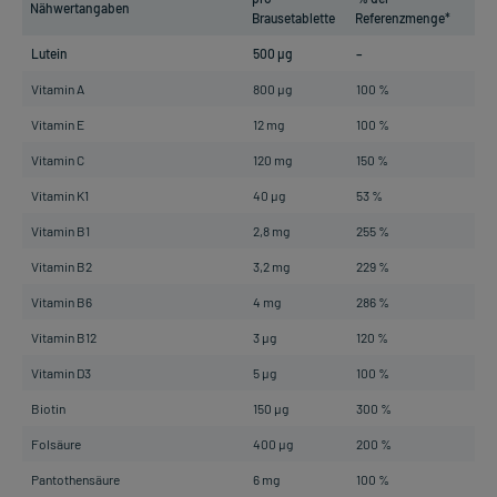
Nähwertangaben
Brausetablette
Referenzmenge*
Lutein
500 µg
–
Vitamin A
800 µg
100 %
Vitamin E
12 mg
100 %
Vitamin C
120 mg
150 %
Vitamin K1
40 µg
53 %
Vitamin B1
2,8 mg
255 %
Vitamin B2
3,2 mg
229 %
Vitamin B6
4 mg
286 %
Vitamin B12
3 µg
120 %
Vitamin D3
5 µg
100 %
Biotin
150 µg
300 %
Folsäure
400 µg
200 %
Pantothensäure
6 mg
100 %