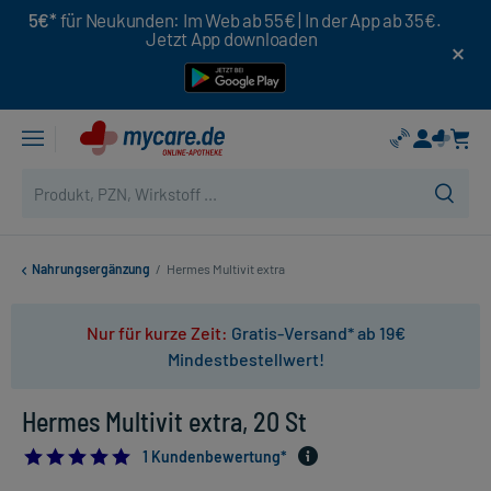
5€*
für Neukunden: Im Web ab 55€ | In der App ab 35€.
Jetzt App downloaden
Nahrungsergänzung
/
Hermes Multivit extra
Nur für kurze Zeit:
Gratis-Versand* ab 19€
Mindestbestellwert!
Hermes Multivit extra, 20 St
5.0
1 Kundenbewertung*