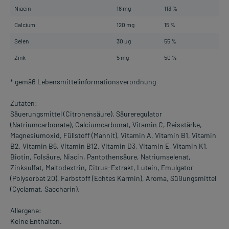
Niacin
18 mg
113 %
Calcium
120 mg
15 %
Selen
30 µg
55 %
Zink
5 mg
50 %
* gemäß Lebensmittelinformationsverordnung
Zutaten:
Säuerungsmittel (Citronensäure), Säureregulator
(Natriumcarbonate), Calciumcarbonat, Vitamin C, Reisstärke,
Magnesiumoxid, Füllstoff (Mannit), Vitamin A, Vitamin B1, Vitamin
B2, Vitamin B6, Vitamin B12, Vitamin D3, Vitamin E, Vitamin K1,
Biotin, Folsäure, Niacin, Pantothensäure, Natriumselenat,
Zinksulfat, Maltodextrin, Citrus-Extrakt, Lutein, Emulgator
(Polysorbat 20), Farbstoff (Echtes Karmin), Aroma, Süßungsmittel
(Cyclamat, Saccharin).
Allergene:
Keine Enthalten.