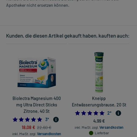
Apotheker nicht ersetzen können.
Kunden, die diesen Artikel gekauft haben, kauften auch:
Biolectra Magnesium 400
Kneipp
mg Ultra Direct Sticks
Entwässerungsbrause, 20 St
Zitrone, 40 St
5.0
2
*
5.0
3
*
4,99 €
18,08 €
22,60 €
inkl. MwSt.
zzgl.
Versandkosten
Lieferbar
inkl. MwSt.
zzgl.
Versandkosten