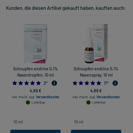
Kunden, die diesen Artikel gekauft haben, kauften auch:
Schnupfen endrine 0,1%
Schnupfen endrine 0,1%
Nasentropfen, 10 ml
Nasenspray, 10 ml
5.0
5.0
2
*
11
*
4,89 €
4,89 €
inkl. MwSt.
zzgl.
Versandkosten
inkl. MwSt.
zzgl.
Versandkosten
Lieferbar
Lieferbar