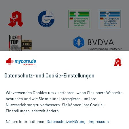
Datenschutz- und Cookie-Einstellungen
Wir verwenden Cookies um zu erfahren, wann Sie unsere Webseite
besuchen und wie Sie mit uns interagieren, um Ihre
Nutzererfahrung zu verbessern. Sie können Ihre Cookie-
Alle Preise gelten inkl. MwSt., ggf. zzgl. Versandkosten
Einstellungen jederzeit ändern.
Informationen auf dieser Website werden ausschließlich für
informative Zwecke zur Verfügung gestellt. Sie ersetzen keinesfalls
Nähere Informationen:
Datenschutzerklärung
Impressum
die Untersuchung und Behandlung durch einen Arzt. Bitte