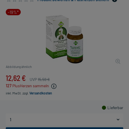
-19%*
Abbildung ähnlich
12,62 €
UVP
15,59 €
127
PlusHerzen sammeln
inkl. MwSt.
zzgl.
Versandkosten
Lieferbar