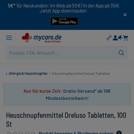
5€*
für Neukunden: Im Web ab 55€ | In der App ab 35€.
Jetzt App downloaden
Allergie & Heuschnupfen
/
Heuschnupfenmittel Dreluso Tabletten
Nur für kurze Zeit:
Gratis-Versand* ab 19€
Mindestbestellwert!
Heuschnupfenmittel Dreluso Tabletten, 100
St
Produkt bewerten & PlusHerzen sichern