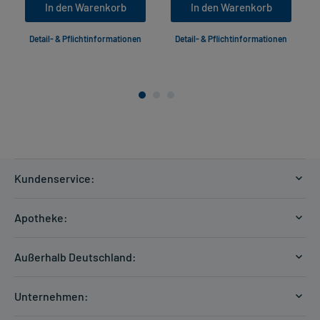
In den Warenkorb
In den Warenkorb
Detail- & Pflichtinformationen
Detail- & Pflichtinformationen
Kundenservice:
Versandkosten
Apotheke:
Zahlungsarten
Ratgeber
Kontakt
Außerhalb Deutschland:
E-Rezept
FAQ
Versandkosten Schweiz
Papierrezept einlösen
Hilfe
Unternehmen:
Formular anfordern
mycarePlus