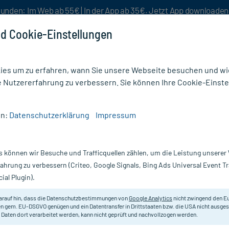
unden: Im Web ab 55€ | In der App ab 35€. Jetzt App downloade
d Cookie-Einstellungen
es um zu erfahren, wann Sie unsere Webseite besuchen und wie
e Nutzererfahrung zu verbessern. Sie können Ihre Cookie-Einste
nlösen
Rezeptur
Aktion %
en:
Datenschutzerklärung
Impressum
g
/
Hoggar Melatonin balance Spray
s können wir Besuche und Trafficquellen zählen, um die Leistung unsere
Nur für kurze Zeit:
Gratis-Versand* ab 19€ Mindestbestellwert!
fahrung zu verbessern (Criteo, Google Signals, Bing Ads Universal Event 
ial Plugin).
ay, 20 ml
STADA
arauf hin, dass die Datenschutzbestimmungen von
Google Analytics
nicht zwingend den E
n gem. EU-DSGVO genügen und ein Datentransfer in Drittstaaten bzw. die USA nicht ausg
 Daten dort verarbeitet werden, kann nicht geprüft und nachvollzogen werden.
Nahrungsergänzungsmittel mit Mela
Pfefferminzgeschmack.