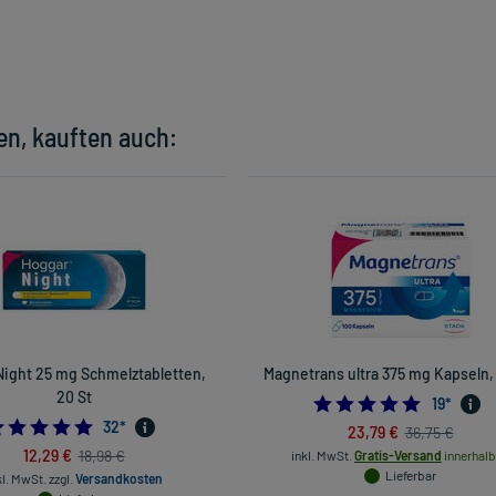
en, kauften auch:
Night 25 mg Schmelztabletten,
Magnetrans ultra 375 mg Kapseln, 
20 St
5.0
19
*
4.875
32
*
23,79 €
36,75 €
12,29 €
18,98 €
inkl. MwSt.
Gratis-Versand
innerhalb
Lieferbar
kl. MwSt.
zzgl.
Versandkosten