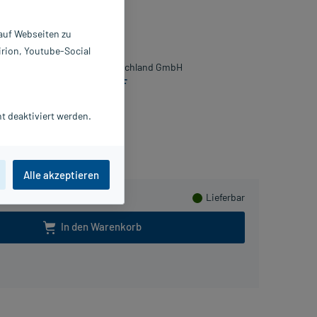
ray
 auf Webseiten zu
 ml
irion, Youtube-Social
877575
TADA Consumer Health Deutschland GmbH
Produktinformation als PDF
t deaktiviert werden.
Herzen sammeln
Alle akzeptieren
Lieferbar
In den Warenkorb