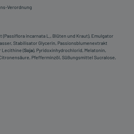
ons-Verordnung
 (Passiflora incarnata L., Blüten und Kraut), Emulgator
Wasser, Stabilisator Glycerin, Passionsblumenextrakt
 Lecithine (
Soja
), Pyridoxinhydrochlorid, Melatonin,
Citronensäure, Pfefferminzöl, Süßungsmittel Sucralose,