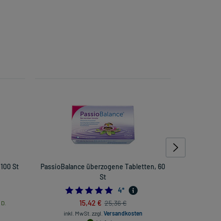
100 St
PassioBalance überzogene Tabletten, 60
Hoggar
St
4.75
4
*
15,42 €
25,36 €
 D.
inkl. MwSt.
zzgl.
Versandkosten
inkl