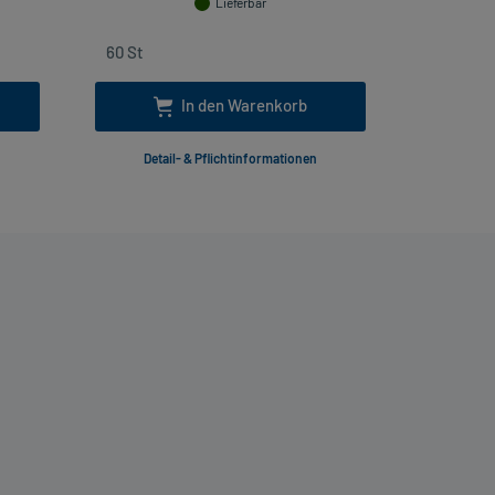
Lieferbar
In den Warenkorb
Detail- & Pflichtinformationen
Deta