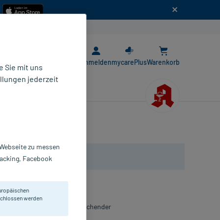
n
E-Rezept App
Anmelden
mycarePlus
Warenkorb
 Sie mit uns
llungen jederzeit
r Webseite zu messen
Tracking, Facebook
uropäischen
eschlossen werden
tonin und Vitamin B6. Erfrischender