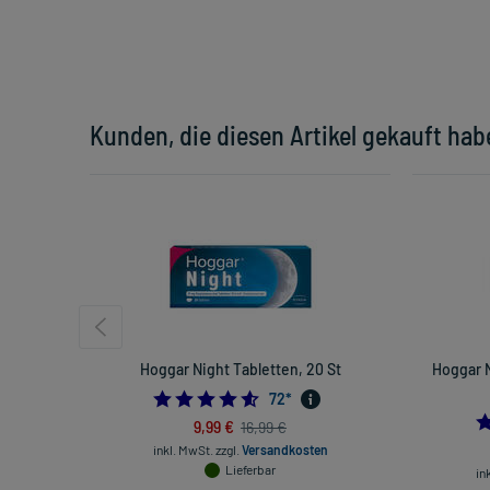
Kunden, die diesen Artikel gekauft hab
Hoggar Night Tabletten, 20 St
Hoggar 
4.611111111111111
72
*
9,99 €
16,99 €
inkl. MwSt.
zzgl.
Versandkosten
Lieferbar
in