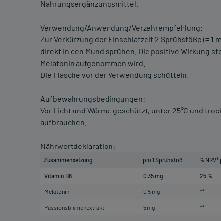
Nahrungsergänzungsmittel.
Verwendung/Anwendung/Verzehrempfehlung:
Zur Verkürzung der Einschlafzeit 2 Sprühstöße (= 1 
direkt in den Mund sprühen. Die positive Wirkung st
Melatonin aufgenommen wird.
Die Flasche vor der Verwendung schütteln.
Aufbewahrungsbedingungen:
Vor Licht und Wärme geschützt, unter 25°C und troc
aufbrauchen.
Nährwertdeklaration:
Zusammensetzung
pro 1 Sprühstoß
% NRV* 
Vitamin B6
0,35 mg
25 %
Melatonin
0,5 mg
**
Passionsblumenextrakt
5 mg
**