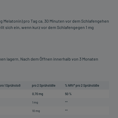
mg Melatonin) pro Tag ca. 30 Minuten vor dem Schlafengehen
ellt sich ein, wenn kurz vor dem Schlafengegen 1 mg
ken lagern. Nach dem Öffnen innerhalb von 3 Monaten
pro 1 Sprühstoß
pro 2 Sprühstöße
% NRV* pro 2 Sprühstöße
0,70 mg
50 %
1 mg
**
10 mg
**