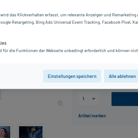
Darreichung:
Sp
 wird das Klickverhalten erfasst, um relevante Anzeigen und Remarketing
Inhalt:
20
Google Retargeting, Bing Ads Universal Event Tracking, Facebook Pixel, Ka
PZN:
17
Hersteller:
S
Information:
kies
6,99 €
d für die Funktionen der Webseite unbedingt erforderlich und können nich
UVP
9,99 €
70
Plus
inkl. MwSt.
zzgl.
Versandkosten
Grundpreis: 349,50 € / l
Einstellungen speichern
Alle ablehnen