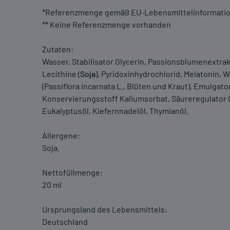
*Referenzmenge gemäß EU-Lebensmittelinformati
** Keine Referenzmenge vorhanden
Zutaten:
Wasser, Stabilisator Glycerin, Passionsblumenextrakt
Lecithine (
Soja
), Pyridoxinhydrochlorid, Melatonin, 
(Passiflora incarnata L., Blüten und Kraut), Emulgator
Konservierungsstoff Kaliumsorbat, Säureregulator 
Eukalyptusöl, Kiefernnadelöl, Thymianöl.
Allergene:
Soja.
Nettofüllmenge:
20 ml
Ursprungsland des Lebensmittels:
Deutschland