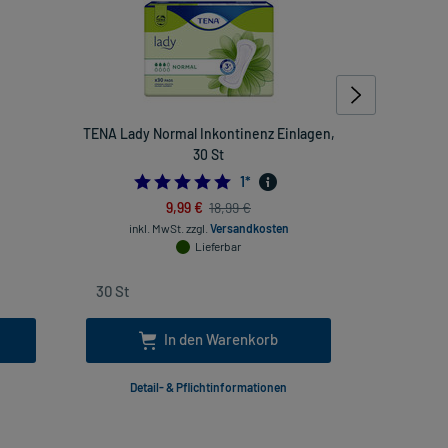
TENA Lady Normal Inkontinenz Einlagen,
TENA Disc
30 St
421052632
5.0
1
*
inkl
9,99 €
18,99 €
inkl. MwSt.
zzgl.
Versandkosten
Lieferbar
In den Warenkorb
Detail- & Pflichtinformationen
Deta