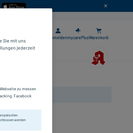
n
E-Rezept App
Anmelden
mycarePlus
Warenkorb
 Sie mit uns
llungen jederzeit
r Webseite zu messen
Tracking, Facebook
uropäischen
eschlossen werden
 St