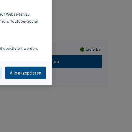
6143479
pinnrad GmbH
 auf Webseiten zu
irion, Youtube-Social
erzen sammeln
t deaktiviert werden.
Lieferbar
In den Warenkorb
Alle akzeptieren