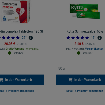
din complex Tabletten, 120 St
Kytta Schmerzsalbe, 50 g
4.793103448275862
4.947368
29
*
19
*
20,95 €
8,49 €
29,95 €
12,97 €
MwSt.
Gratis-Versand
innerhalb D.
inkl. MwSt.
zzgl.
Versandkosten
Lieferbar
Lieferbar
In den Warenkorb
In den Warenkorb
tail- & Pflichtinformationen
Detail- & Pflichtinformationen