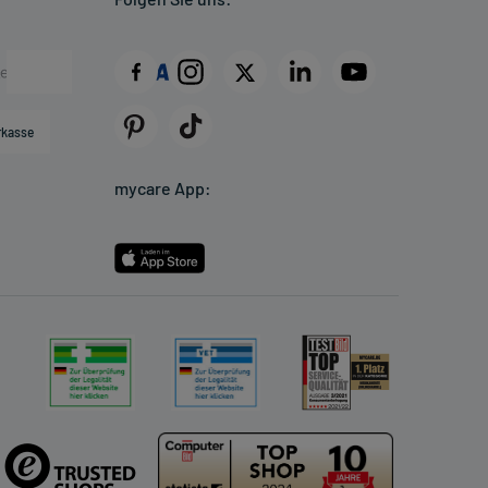
rkasse
mycare App: