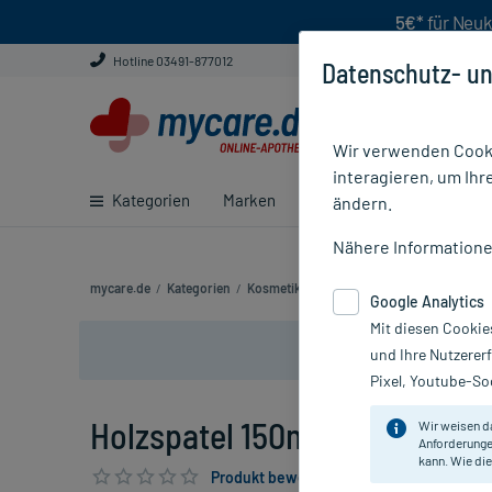
5€*
für Neuk
Hotline 03491-877012
Datenschutz- un
Wir verwenden Cooki
interagieren, um Ihr
Kategorien
Marken
Ratgeber
E-Rezept ei
ändern.
Nähere Information
mycare.de
/
Kategorien
/
Kosmetik
/
Holzspatel 150mm
Google Analytics
Mit diesen Cookie
und Ihre Nutzerer
Pixel, Youtube-Soc
Holzspatel 150mm, 10 St
Wir weisen d
Anforderunge
kann. Wie die
Produkt bewerten & PlusHerzen sichern