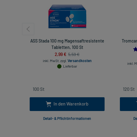
ASS Stada 100 mg Magensaftresistente
Tromcar
Tabletten, 100 St
2,99 €
5,59 €
inkl. MwSt.
zzgl.
Versandkosten
inkl. 
Lieferbar
In den Warenkorb
Detail- & Pflichtinformationen
De