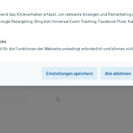
PZN:
0
Hersteller:
S
 wird das Klickverhalten erfasst, um relevante Anzeigen und Remarketing
1,44 €
Google Retargeting, Bing Ads Universal Event Tracking, Facebook Pixel, Ka
UVP
1,45 €
15
PlusH
inkl. MwSt.
zzgl.
Versandkosten
kies
d für die Funktionen der Webseite unbedingt erforderlich und können nich
Einstellungen speichern
Alle ablehnen