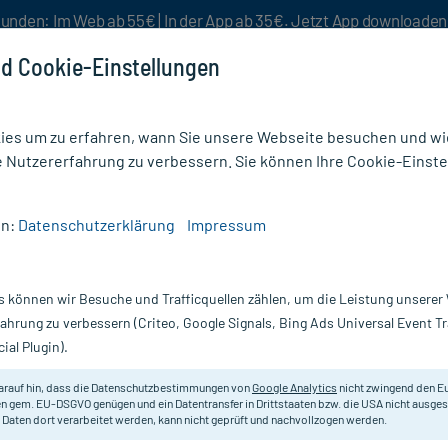
unden: Im Web ab 55€ | In der App ab 35€. Jetzt App downloade
d Cookie-Einstellungen
es um zu erfahren, wann Sie unsere Webseite besuchen und wie
e Nutzererfahrung zu verbessern. Sie können Ihre Cookie-Einste
nlösen
Rezeptur
Aktion %
en:
Datenschutzerklärung
Impressum
s können wir Besuche und Trafficquellen zählen, um die Leistung unsere
Nur für kurze Zeit:
Gratis-Versand* ab 19€ Mindestbestellwert!
fahrung zu verbessern (Criteo, Google Signals, Bing Ads Universal Event 
ial Plugin).
arauf hin, dass die Datenschutzbestimmungen von
Google Analytics
nicht zwingend den E
Für selbstgemachte Kosmetik.
n gem. EU-DSGVO genügen und ein Datentransfer in Drittstaaten bzw. die USA nicht ausg
 Daten dort verarbeitet werden, kann nicht geprüft und nachvollzogen werden.
Inhalt:
10