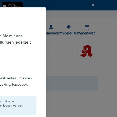
n
E-Rezept App
Anmelden
mycarePlus
Warenkorb
 Sie mit uns
llungen jederzeit
r Webseite zu messen
Tracking, Facebook
uropäischen
eschlossen werden
mäßigen Teint sorgt. LSF 20.