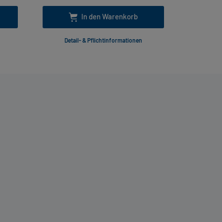
In den Warenkorb
Detail- & Pflichtinformationen
Deta