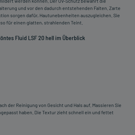
mildert werden können. Der UV-Schutz bewahrt die
talterung und vor den dadurch entstehenden Falten. Zarte
tion sorgen dafür, Hautunebenheiten auszugleichen. Sie
o für einen glatten, strahlenden Teint.
öntes Fluid LSF 20 hell im Überblick
ach der Reinigung von Gesicht und Hals auf. Massieren Sie
ngepasst haben. Die Textur zieht schnell ein und fettet