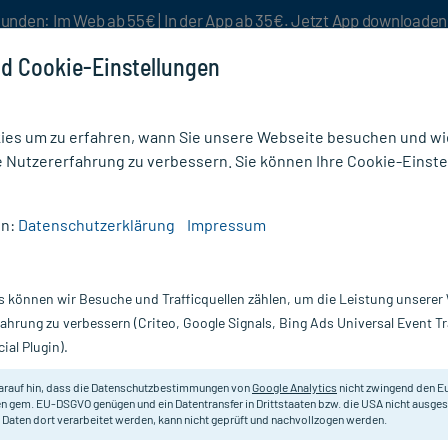
unden: Im Web ab 55€ | In der App ab 35€. Jetzt App downloade
d Cookie-Einstellungen
es um zu erfahren, wann Sie unsere Webseite besuchen und wie
e Nutzererfahrung zu verbessern. Sie können Ihre Cookie-Einste
nlösen
Rezeptur
Aktion %
en:
Datenschutzerklärung
Impressum
/
Hyaluron Nude Perfection Getöntes Fluid LSF 20 hell
s können wir Besuche und Trafficquellen zählen, um die Leistung unsere
Nur für kurze Zeit:
Gratis-Versand* ab 19€ Mindestbestellwert!
fahrung zu verbessern (Criteo, Google Signals, Bing Ads Universal Event 
ial Plugin).
öntes Fluid LSF
medipharma cosmetics
arauf hin, dass die Datenschutzbestimmungen von
Google Analytics
nicht zwingend den E
n gem. EU-DSGVO genügen und ein Datentransfer in Drittstaaten bzw. die USA nicht ausg
 Daten dort verarbeitet werden, kann nicht geprüft und nachvollzogen werden.
Getöntes Fluid, das für einen eben