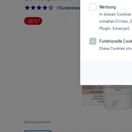
Werbung
4.0
1 Kundenbewertung*
In diesen Cookies
-20%*
schalten (Criteo, 
Plugin, Emarsys).
Funktionelle Coo
Diese Cookies sin
Abbildung ähnlich