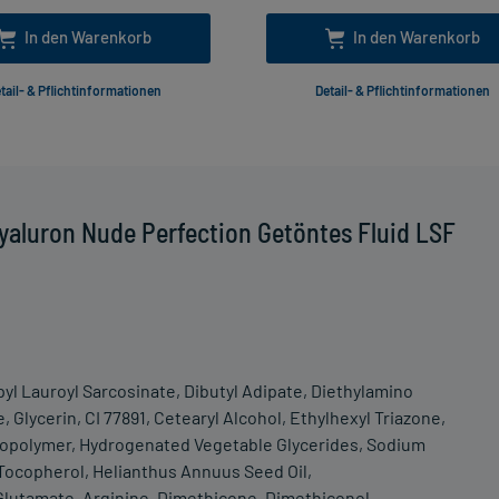
In den Warenkorb
In den Warenkorb
tail- & Pflichtinformationen
Detail- & Pflichtinformationen
yaluron Nude Perfection Getöntes Fluid LSF
pyl Lauroyl Sarcosinate, Dibutyl Adipate, Diethylamino
 Glycerin, CI 77891, Cetearyl Alcohol, Ethylhexyl Triazone,
Copolymer, Hydrogenated Vegetable Glycerides, Sodium
 Tocopherol, Helianthus Annuus Seed Oil,
 Glutamate, Arginine, Dimethicone, Dimethiconol,