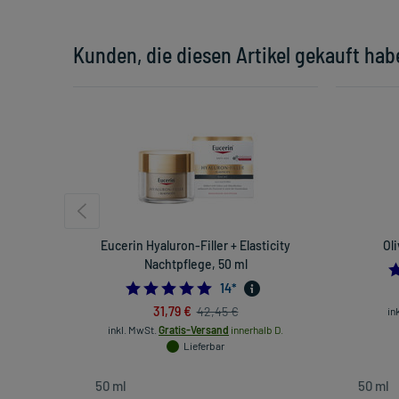
Kunden, die diesen Artikel gekauft hab
Eucerin Hyaluron-Filler + Elasticity
Ol
Nachtpflege, 50 ml
4.857142857142857
14
*
31,79 €
42,45 €
in
inkl. MwSt.
Gratis-Versand
innerhalb D.
Lieferbar