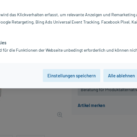
Darreichung:
C
Inhalt:
50
 wird das Klickverhalten erfasst, um relevante Anzeigen und Remarketing
PZN:
1
Google Retargeting, Bing Ads Universal Event Tracking, Facebook Pixel, Ka
Hersteller:
Dr
21,59 €
UVP
26,99 €
216
P
kies
inkl. MwSt.
Gratis-Versand
innerhalb D.
d für die Funktionen der Webseite unbedingt erforderlich und können nich
Grundpreis: 431,80 € / l
Einstellungen speichern
Alle ablehnen
Der Artikel ist momentan nicht
Beratung für Produktalternat