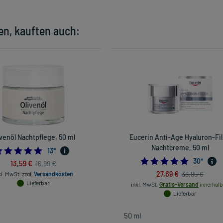
en, kauften auch:
ivenöl Nachtpflege, 50 ml
Eucerin Anti-Age Hyaluron-Fil
Nachtcreme, 50 ml
5.0
13
*
4.733333
30
*
13,59 €
16,99 €
27,69 €
36,95 €
kl. MwSt.
zzgl.
Versandkosten
Lieferbar
inkl. MwSt.
Gratis-Versand
innerhalb
Lieferbar