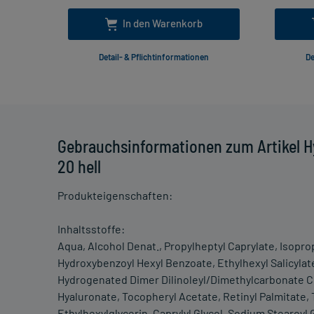
In den Warenkorb
Detail- & Pflichtinformationen
De
Gebrauchsinformationen zum Artikel H
20 hell
Produkteigenschaften:
Inhaltsstoffe:
Aqua, Alcohol Denat., Propylheptyl Caprylate, Isopro
Hydroxybenzoyl Hexyl Benzoate, Ethylhexyl Salicylate,
Hydrogenated Dimer Dilinoleyl/Dimethylcarbonate 
Hyaluronate, Tocopheryl Acetate, Retinyl Palmitate,
Ethylhexylglycerin, Caprylyl Glycol, Sodium Stearoyl