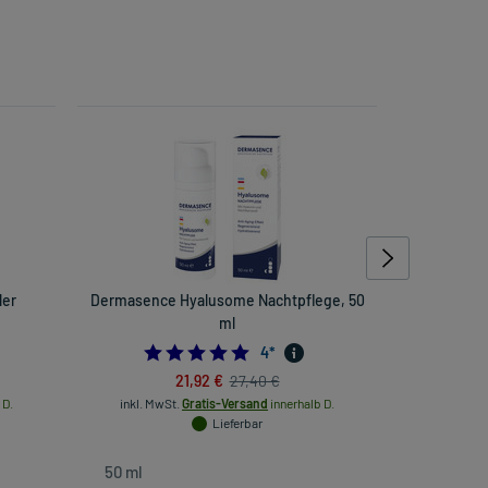
ler
Dermasence Hyalusome Nachtpflege, 50
Olive
ml
Nachtcr
333333333
4.75
4
*
21,92 €
27,40 €
 D.
inkl. MwSt.
Gratis-Versand
innerhalb D.
inkl
Lieferbar