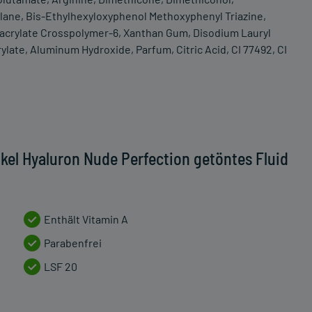
ilane, Bis-Ethylhexyloxyphenol Methoxyphenyl Triazine,
yacrylate Crosspolymer-6, Xanthan Gum, Disodium Lauryl
late, Aluminum Hydroxide, Parfum, Citric Acid, CI 77492, CI
kel Hyaluron Nude Perfection getöntes Fluid
Enthält Vitamin A
Parabenfrei
LSF 20