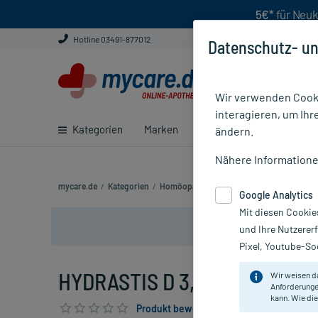
5€*
für Neuk
Hotline 03491-877012
Datenschutz- un
Wir verwenden Cooki
interagieren, um Ihr
Kategorien
Marken
Ratgeber
E-Rezept ei
ändern.
Nähere Information
mycare.de
/
Kategorien
/
Homöopathie
/
Einzelmittel
/
HYDRASTIS 
Google Analytics
Mit diesen Cookie
und Ihre Nutzerer
Pixel, Youtube-Soc
HYDRASTIS D 3, 10 g
Wir weisen d
Anforderunge
kann. Wie die
Produkt bewerten & PlusHerzen sichern