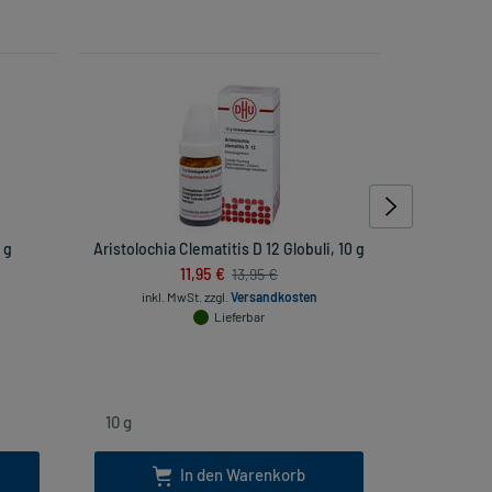
 g
Aristolochia Clematitis D 12 Globuli, 10 g
Kneipp 
11,95 €
13,95 €
inkl. MwSt.
zzgl.
Versandkosten
Lieferbar
inkl
In den Warenkorb