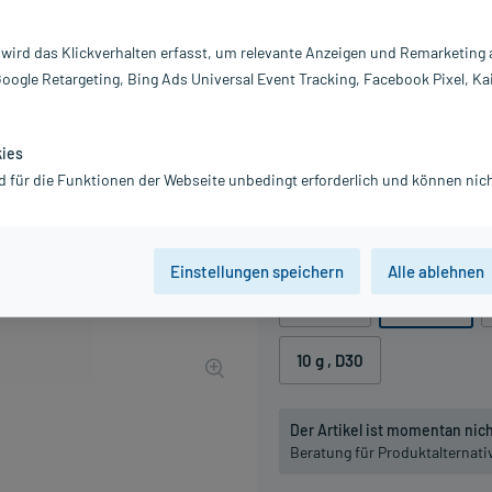
Darreichung:
Gl
Inhalt:
10
 wird das Klickverhalten erfasst, um relevante Anzeigen und Remarketing
PZN:
0
Google Retargeting, Bing Ads Universal Event Tracking, Facebook Pixel, Ka
Hersteller:
DH
11,09 €
UVP
12,95 €
111
Pl
kies
inkl. MwSt.
zzgl.
Versandkosten
d für die Funktionen der Webseite unbedingt erforderlich und können nich
Grundpreis: 1.109,00 € / kg
Packungseinheit
Einstellungen speichern
Alle ablehnen
10 g
, D2
10 g
, D3
10 g
, D30
Der Artikel ist momentan nicht
Beratung für Produktalternat