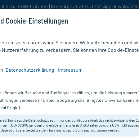
unden: Im Web ab 55€ | In der App ab 35€. Jetzt App downloade
d Cookie-Einstellungen
es um zu erfahren, wann Sie unsere Webseite besuchen und wie
e Nutzererfahrung zu verbessern. Sie können Ihre Cookie-Einste
nlösen
Rezeptur
Aktion %
en:
Datenschutzerklärung
Impressum
D 3
s können wir Besuche und Trafficquellen zählen, um die Leistung unsere
Nur für kurze Zeit:
Gratis-Versand* ab 19€ Mindestbestellwert!
fahrung zu verbessern (Criteo, Google Signals, Bing Ads Universal Event 
ial Plugin).
DHU - Einzelmittel
arauf hin, dass die Datenschutzbestimmungen von
Google Analytics
nicht zwingend den E
n gem. EU-DSGVO genügen und ein Datentransfer in Drittstaaten bzw. die USA nicht ausg
 Daten dort verarbeitet werden, kann nicht geprüft und nachvollzogen werden.
Homöopathisches Arzneimittel.