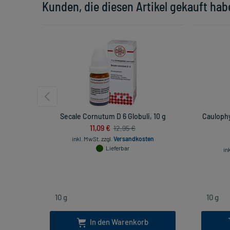
Kunden, die diesen Artikel gekauft hab
Secale Cornutum D 6 Globuli, 10 g
Caulophy
11,09 €
12,95 €
inkl. MwSt.
zzgl.
Versandkosten
Lieferbar
in
In den Warenkorb