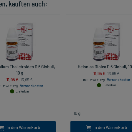
en, kauften auch:
llum Thalictroides D 6 Globuli,
Helonias Dioica D 6 Globuli, 10
10 g
11,95 €
13,95 €
11,95 €
13,95 €
inkl. MwSt.
zzgl.
Versandkosten
Lieferbar
kl. MwSt.
zzgl.
Versandkosten
Lieferbar
In den Warenkorb
In den Warenkorb