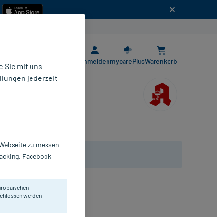
n
E-Rezept App
Anmelden
mycarePlus
Warenkorb
 Sie mit uns
llungen jederzeit
r Webseite zu messen
Tracking, Facebook
uropäischen
eschlossen werden