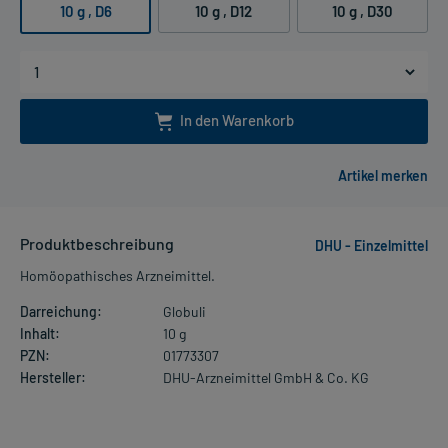
10 g
, D6
10 g
, D12
10 g
, D30
In den Warenkorb
Produktbeschreibung
DHU - Einzelmittel
Homöopathisches Arzneimittel.
Darreichung:
Globuli
Inhalt:
10 g
PZN:
01773307
Hersteller:
DHU-Arzneimittel GmbH & Co. KG