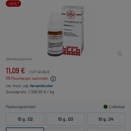
-14%*
Abbildung ähnlich
11,09 €
UVP
12,95 €
111
PlusHerzen sammeln
inkl. MwSt.
zzgl.
Versandkosten
Grundpreis: 1.109,00 € / kg
Packungseinheit
Lieferbar
10 g
, D2
10 g
, D3
10 g
, D4