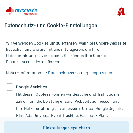
Datenschutz- und Cookie-Einstellungen
Wir verwenden Cookies um zu erfahren, wann Sie unsere Webseite
besuchen und wie Sie mit uns interagieren, um Ihre
Nutzererfahrung zu verbessern. Sie können Ihre Cookie-
Alle Preise gelten inkl. MwSt., ggf. zzgl. Versandkosten
Einstellungen jederzeit ändern.
Informationen auf dieser Website werden ausschließlich für
informative Zwecke zur Verfügung gestellt. Sie ersetzen keinesfalls
Nähere Informationen:
Datenschutzerklärung
Impressum
die Untersuchung und Behandlung durch einen Arzt. Bitte
beachten Sie, dass hierdurch weder Diagnosen gestellt noch
Google Analytics
Therapien eingeleitet werden können. | Diese Webseite benutzt
Mit diesen Cookies können wir Besuche und Trafficquellen
Google Analytics. Lesen Sie bitte dazu die wichtigen Hinweise in
unserer Datenschutzerklärung. Für den Widerruf einer Bestellung
zählen, um die Leistung unserer Webseite zu messen und
nutzen Sie das Formular:
Ihre Nutzererfahrung zu verbessern (Criteo, Google Signals,
Bing Ads Universal Event Tracking, Facebook Pixel,
Vertrag widerrufen
Youtube-Social Plugin).
Einstellungen speichern