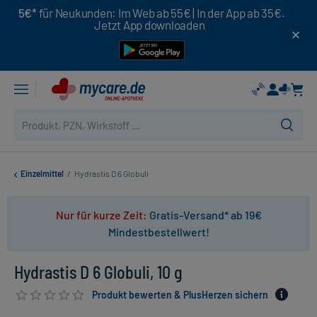
5€*
für Neukunden: Im Web ab 55€ | In der App ab 35€.
Jetzt App downloaden
Einzelmittel
/
Hydrastis D 6 Globuli
Nur für kurze Zeit:
Gratis-Versand* ab 19€
Mindestbestellwert!
Hydrastis D 6 Globuli, 10 g
Produkt bewerten & PlusHerzen sichern