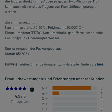
die Tropfen direkt in Ihre Augen zu geben. Hylo-Vision Gel Multi
kann auch während des Tragens von Kontaktlinsen getropft
werden.
Zusammensetzung:
Natriumhyaluronat (0,30%), Polyhexanid (0,0001%),
Dinatriumedetat (EDTA), Natriumchlorid, gepufferte isotonische
Lösung (pH 7,2), gereinigtes Wasser.
Quelle: Angaben der Packungsbeilage
Stand: 05/2024
Hinweis:
Weiterführende Angaben zum Hersteller finden Sie
hier
.
Produktbewertungen* und Erfahrungen unserer Kunden
4.857142857142857
5
6
4
1
4,9 / 5
3
0
7 insgesamt
2
0
1
0