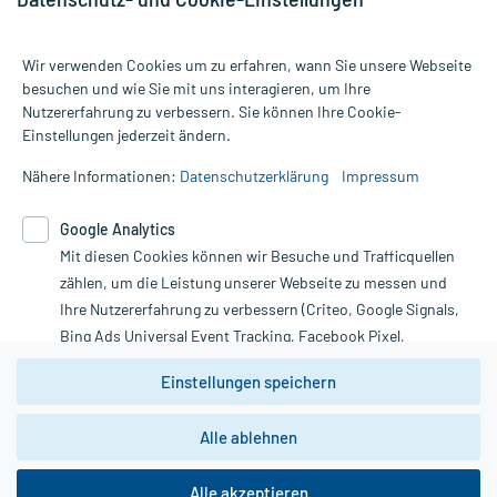
Wir verwenden Cookies um zu erfahren, wann Sie unsere Webseite
besuchen und wie Sie mit uns interagieren, um Ihre
Nutzererfahrung zu verbessern. Sie können Ihre Cookie-
Alle Preise gelten inkl. MwSt., ggf. zzgl. Versandkosten
Einstellungen jederzeit ändern.
Informationen auf dieser Website werden ausschließlich für
informative Zwecke zur Verfügung gestellt. Sie ersetzen keinesfalls
Nähere Informationen:
Datenschutzerklärung
Impressum
die Untersuchung und Behandlung durch einen Arzt. Bitte
beachten Sie, dass hierdurch weder Diagnosen gestellt noch
Google Analytics
Therapien eingeleitet werden können. | Diese Webseite benutzt
Mit diesen Cookies können wir Besuche und Trafficquellen
Google Analytics. Lesen Sie bitte dazu die wichtigen Hinweise in
unserer Datenschutzerklärung. Für den Widerruf einer Bestellung
zählen, um die Leistung unserer Webseite zu messen und
nutzen Sie das Formular:
Ihre Nutzererfahrung zu verbessern (Criteo, Google Signals,
Bing Ads Universal Event Tracking, Facebook Pixel,
Vertrag widerrufen
Youtube-Social Plugin).
Einstellungen speichern
Wir weisen darauf hin, dass die
Datenschutzbestimmungen von
Google Analytics
nicht
Alle ablehnen
*Hinweise zu unseren Aktionen und Bewertungen
zwingend den Europäischen Anforderungen gem. EU-
DSGVO genügen und ein Datentransfer in Drittstaaten bzw.
die USA nicht ausgeschlossen werden kann. Wie die
Alle akzeptieren
Daten dort verarbeitet werden, kann nicht geprüft und