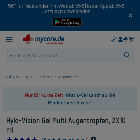
5€*
für Neukunden: Im Web ab 55€ | In der App ab 35€.
Jetzt App downloaden
Augen
/
Hylo-Vision Gel Multi Augentropfen
Nur für kurze Zeit:
Gratis-Versand* ab 19€
Mindestbestellwert!
Hylo-Vision Gel Multi Augentropfen, 2X10
ml
4.857142857142857
7 Kundenbewertungen*