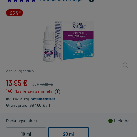
-25%*
Abbildung ähnlich
13,95 €
UVP
18,60 €
140
PlusHerzen sammeln
inkl. MwSt.
zzgl.
Versandkosten
Grundpreis: 697,50 € / l
Packungseinheit
Lieferbar
10 ml
20 ml