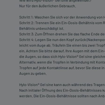
Wie wird Hylo-Vision® Gel sine angewendet?
Nur für den äußerlichen Gebrauch.
Schritt 1: Waschen Sie sich vor der Anwendung von H
Schritt 2: Trennen Sie ein Ein-Dosis-Behältnis vom R
Behältnis unbeschädigt ist.
Schritt 3: Zum Öffnen drehen Sie das flache Ende de
Schritt 4: Legen Sie nun den Kopf zurück (Nackenposi
leicht vom Auge ab. Träufeln Sie einen bis zwei Tro
ein. Achten Sie bitte darauf, Ihre Augen mit dem Ei
die Augen, so dass sich Hylo-Vision® Gel sine gleic
Alternativ, wenn die Tropfen in Verbindung mit Kon
Tropfen auf jede Kontaktlinse auf, bevor Sie diese in
Augen zu geben.
Hylo-Vision® Gel sine kann auch während des Tragen
Nach initialer Öffnung des Ein-Dosis-Behältnisses k
werden. Die Ein-Dosis-Behältnisse sollten nach An