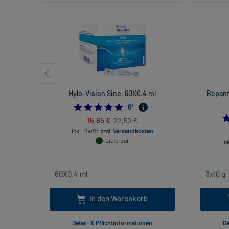
Hylo-Vision Sine, 60X0.4 ml
Bepant
5.0
6
*
16,85 €
22,50 €
inkl. MwSt.
zzgl.
Versandkosten
Lieferbar
in
In den Warenkorb
Detail- & Pflichtinformationen
De