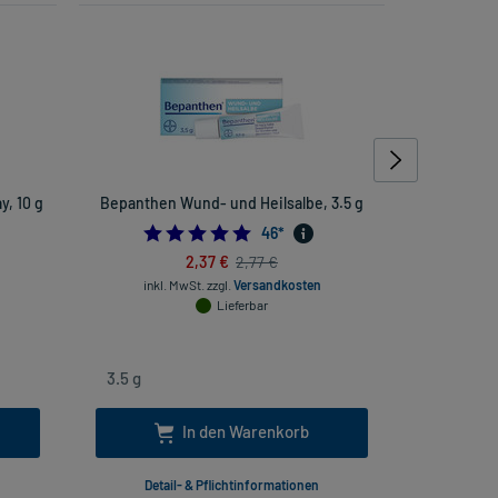
, 10 g
Bepanthen Wund- und Heilsalbe, 3.5 g
Euphrasi
5.0
46
*
2,37 €
2,77 €
inkl. MwSt.
zzgl.
Versandkosten
inkl
Lieferbar
In den Warenkorb
Detail- & Pflichtinformationen
Deta