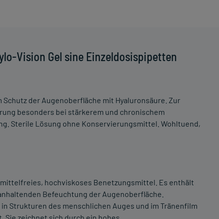
lo-Vision Gel sine Einzeldosispipetten
Schutz der Augenoberfläche mit Hyaluronsäure. Zur
erung besonders bei stärkerem und chronischem
g. Sterile Lösung ohne Konservierungsmittel. Wohltuend,
gsmittelfreies, hochviskoses Benetzungsmittel. Es enthält
ganhaltenden Befeuchtung der Augenoberfläche.
ch in Strukturen des menschlichen Auges und im Tränenfilm
. Sie zeichnet sich durch ein hohes