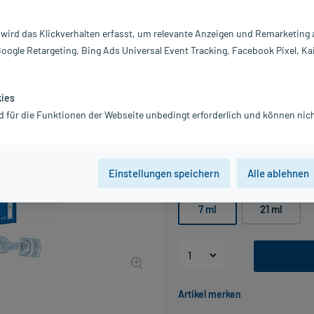
Darreichung:
Ei
 wird das Klickverhalten erfasst, um relevante Anzeigen und Remarketing
Inhalt:
20
Google Retargeting, Bing Ads Universal Event Tracking, Facebook Pixel, Ka
PZN:
03
Hersteller:
O
Information:
kies
8,13 €
d für die Funktionen der Webseite unbedingt erforderlich und können nich
UVP
10,90 €
82
Plus
inkl. MwSt.
zzgl.
Versandkosten
Einstellungen speichern
Alle ablehnen
Packungseinheit
7 ml
21 ml