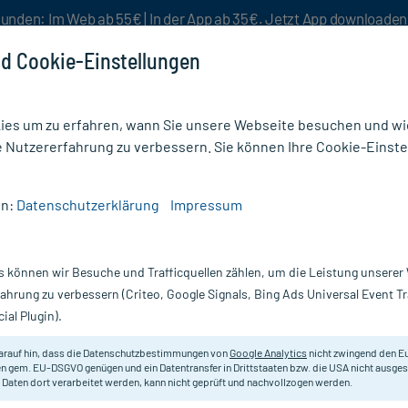
unden: Im Web ab 55€ | In der App ab 35€. Jetzt App downloade
d Cookie-Einstellungen
es um zu erfahren, wann Sie unsere Webseite besuchen und wie
e Nutzererfahrung zu verbessern. Sie können Ihre Cookie-Einste
nlösen
Rezeptur
Aktion %
en:
Datenschutzerklärung
Impressum
 Augen
/
Hylo-Vision Gel sine Einzeldosispipetten
s können wir Besuche und Trafficquellen zählen, um die Leistung unsere
Nur für kurze Zeit:
Gratis-Versand* ab 19€ Mindestbestellwert!
fahrung zu verbessern (Criteo, Google Signals, Bing Ads Universal Event 
ial Plugin).
sispipetten,
Hylo-Vision
arauf hin, dass die Datenschutzbestimmungen von
Google Analytics
nicht zwingend den E
n gem. EU-DSGVO genügen und ein Datentransfer in Drittstaaten bzw. die USA nicht ausg
 Daten dort verarbeitet werden, kann nicht geprüft und nachvollzogen werden.
Benetzende Augentropfen zur Befe
Hyaluronsäure. Bei stärkerem und