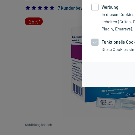
Werbung
5.0
7 Kundenbewertungen*
In diesen Cookies
-25%*
schalten (Criteo, 
Plugin, Emarsys).
Funktionelle Coo
Diese Cookies sin
Abbildung ähnlich