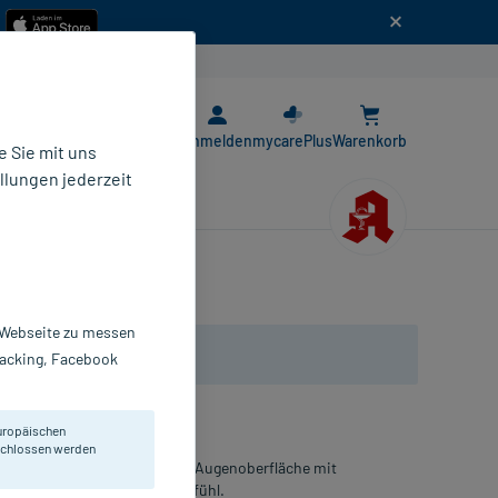
n
E-Rezept App
Anmelden
mycarePlus
Warenkorb
 Sie mit uns
llungen jederzeit
r Webseite zu messen
Tracking, Facebook
uropäischen
eschlossen werden
uchtung und zum Schutz der Augenoberfläche mit
 chronischem Trockenheitsgefühl.