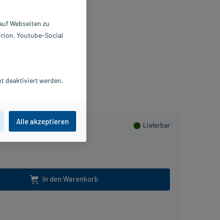
nzeldosispipetten
 auf Webseiten zu
X0.35 ml
irion, Youtube-Social
114098
mniVision GmbH
Beipackzettel als PDF
t deaktiviert werden.
Herzen sammeln
Alle akzeptieren
Lieferbar
In den Warenkorb