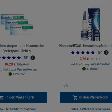
hen Augen- und Nasensalbe
MometaHEXAL Heuschnupfenspray
Dreierpack, 3x10 g
5.0
15
*
4.9743589743589745
39
*
7,29 €
13,60 €
16,29 €
26,34 €
inkl. MwSt.
zzgl.
Versandkosten
Lieferbar
kl. MwSt.
zzgl.
Versandkosten
Lieferbar
In den Warenkorb
In den Warenkorb
tail- & Pflichtinformationen
Detail- & Pflichtinformationen